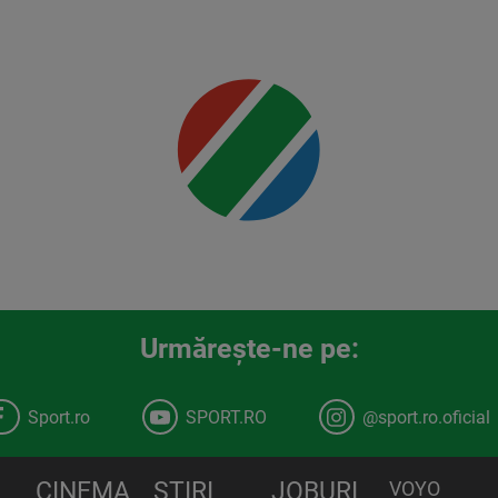
Mai multe
detalii
00:00
Urmăreşte-ne pe:
Sport.ro
SPORT.RO
@sport.ro.oficial
CINEMA
STIRI
JOBURI
VOYO