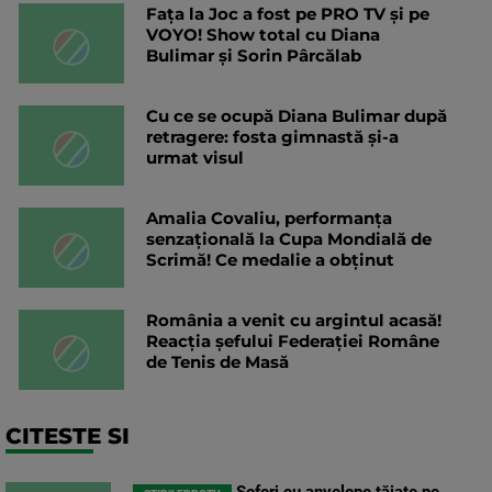
Fața la Joc a fost pe PRO TV și pe
VOYO! Show total cu Diana
Bulimar și Sorin Pârcălab
Cu ce se ocupă Diana Bulimar după
retragere: fosta gimnastă și-a
urmat visul
Amalia Covaliu, performanța
senzațională la Cupa Mondială de
Scrimă! Ce medalie a obținut
România a venit cu argintul acasă!
Reacția șefului Federației Române
de Tenis de Masă
CITESTE SI
Șoferi cu anvelope tăiate pe