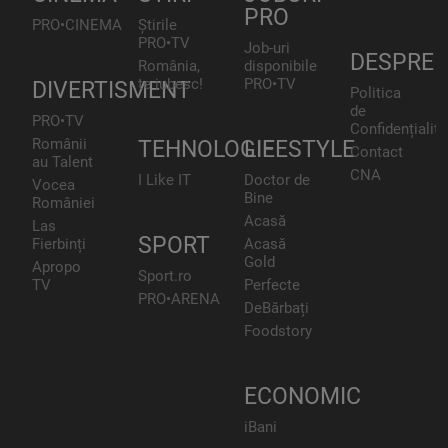
PRO
PRO•CINEMA
Știrile
PRO•TV
Job-uri
DESPRE
România,
disponibile
te iubesc!
PRO•TV
DIVERTISMENT
Politica
de
PRO•TV
Confidențialita
Românii
TEHNOLOGIE
LIFESTYLE
Contact
au Talent
CNA
I Like IT
Doctor de
Vocea
Bine
României
Acasă
Las
SPORT
Fierbinți
Acasă
Gold
Apropo
Sport.ro
TV
Perfecte
PRO•ARENA
DeBărbați
Foodstory
ECONOMIC
iBani