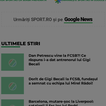
GĂ SPORT.RO CA SURSĂ PREFERATĂ
URMĂREȘTE SPORT.RO ÎN GOOGLE 
Google News
Urmăriți SPORT.RO și pe
ULTIMELE STIRI
Dan Petrescu vine la FCSB?! Ce
răspuns i-a dat antrenorul lui Gigi
Becali
Dorit de Gigi Becali la FCSB, fundașul
a semnat cu echipa lui Mirel Rădoi!
Barcelona, mutare-șoc la Liverpool:
catalanii îi fac loc lui Rodri