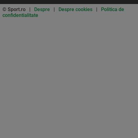
© Sport.ro |
Despre
|
Despre cookies
|
Politica de
confidentialitate
Don’t miss out on our news and
updates! Enable push
notifications
SUBSCRIBE
NOT NOW
UNSUBSCRIBE