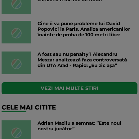
Cine îi va pune probleme lui David
Popovici la Paris. Analiza americanilor
înainte de proba de 100 metri liber
A fost sau nu penalty? Alexandru
Meszar analizează faza controversată
din UTA Arad - Rapid: „Eu zic așa”
VEZI MAI MULTE STIRI
CELE MAI CITITE
Adrian Mazilu a semnat: ”Este noul
nostru jucător”