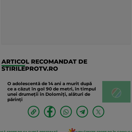
ARTICOL RECOMANDAT DE
STIRILEPROTV.RO
O adolescentă de 14 ani a murit după
ce a căzut în gol 90 de metri, în timpul
unei drumeții în Dolomiți, alături de
părinți