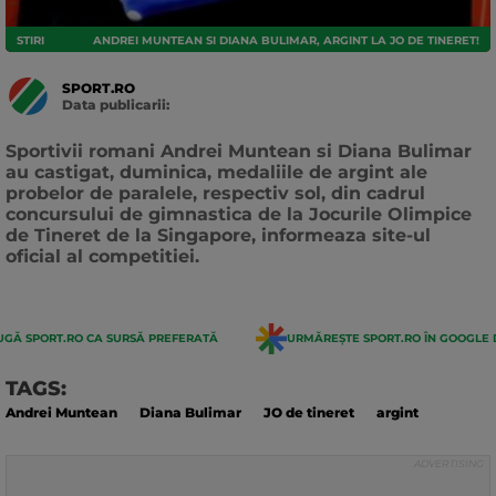
STIRI
ANDREI MUNTEAN SI DIANA BULIMAR, ARGINT LA JO DE TINERET!
SPORT.RO
Data publicarii:
Data
actualizarii:
Sportivii romani Andrei Muntean si Diana Bulimar
au castigat, duminica, medaliile de argint ale
probelor de paralele, respectiv sol, din cadrul
concursului de gimnastica de la Jocurile Olimpice
de Tineret de la Singapore, informeaza site-ul
oficial al competitiei.
GĂ SPORT.RO CA SURSĂ PREFERATĂ
URMĂREȘTE SPORT.RO ÎN GOOGLE 
TAGS:
Andrei Muntean
Diana Bulimar
JO de tineret
argint