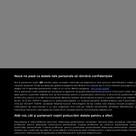
Nouă ne pasă ca datele tale personale să rămână confidențiale
Noi și partenerii noștri
201
stocăm și/sau accesăm informații pe dispozitivul dvs., precum identificatorii cookie 
caracter personal. Puteți accepta sau gestiona alegerile dvs. făcând clic mai jos sau în orice moment, pe pagina cu 
alegeri vor fi raportate partenerilor noștri și nu vă vor afecta navigarea.
Mai multe detalii
Noi si partenerii nostri (retelele de socializare si agentiile de publicitate partenere, precum si furnizorii nostri de
date pentru a permite website-ului sa functioneze, pentru a personaliza continutul si anunturile publicitare afis
profilul dvs., pentru a va oferi functionalitati aferente retelelor de socializare si pentru a analiza traficul pe websit
de art. 15-22 din GDPR in legatura cu prelucrarea datelor cu caracter personal. Aceste drepturi pot fi exercitat
click pe “ACCEPT TOATE”, acceptati folosirea tuturor Tehnologiilor de tip Cookie, care implica inclusiv acceptul d
informatiilor de catre Vendor-ii cu care colaboram. Prin click pe “VREAU SA MODIFIC SETARILE INDIVIDUAL” p
individual, mai putin cele legate de cookie strict necesare pentru functionarea website-ului.
Atât noi, cât și partenerii noștri prelucrăm datele pentru a oferi:
Dezvoltarea și îmbunătățirea serviciilor. Măsurarea performanței reclamelor. Stocarea și/sau accesarea informații
profilurilor pentru selectarea conținutului personalizat. Crearea profilurilor de conținut personalizat. Utiliz
publicității personalizate. Crearea profilurilor pentru publicitate personalizată. Măsurarea performanței conțin
statistici sau combinații de date din surse diferite. Utilizarea de date limitate pentru a selecta publicitatea. Utiliz
conținutul. Date precise de geolocație și identificarea prin scanarea dispozitivului.