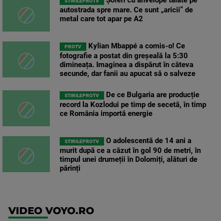
STIRILEPROTV
autostrada spre mare. Ce sunt „aricii” de
metal care tot apar pe A2
Kylian Mbappé a comis-o! Ce
PROTV
fotografie a postat din greșeală la 5:30
dimineața. Imaginea a dispărut în câteva
secunde, dar fanii au apucat să o salveze
De ce Bulgaria are producție
STIRILEPROTV
record la Kozlodui pe timp de secetă, în timp
ce România importă energie
O adolescentă de 14 ani a
STIRILEPROTV
murit după ce a căzut în gol 90 de metri, în
timpul unei drumeții în Dolomiți, alături de
părinți
VIDEO VOYO.RO