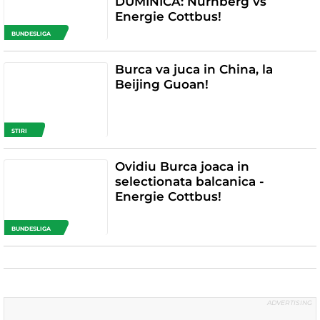
DUMINICA: Nurnberg vs
Energie Cottbus!
BUNDESLIGA
Burca va juca in China, la
Beijing Guoan!
STIRI
Ovidiu Burca joaca in
selectionata balcanica -
Energie Cottbus!
BUNDESLIGA