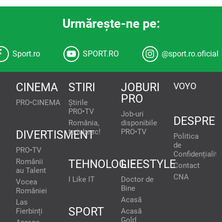
Urmăreşte-ne pe:
Sport.ro
SPORT.RO
@sport.ro.oficial
CINEMA
STIRI
JOBURI
VOYO
PRO
PRO•CINEMA
Știrile
PRO•TV
Job-uri
DESPRE
România,
disponibile
te iubesc!
PRO•TV
DIVERTISMENT
Politica
de
PRO•TV
Confidențialita
Românii
TEHNOLOGIE
LIFESTYLE
Contact
au Talent
CNA
I Like IT
Doctor de
Vocea
Bine
României
Acasă
Las
SPORT
Fierbinți
Acasă
Gold