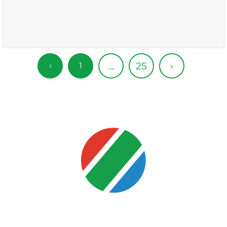
25
...
›
‹
1