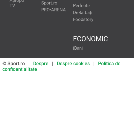
Apropo
Sport.ro
TV
Perfecte
PRO•ARENA
DeBărbați
Foodstory
ECONOMIC
iBani
© Sport.ro |
Despre
|
Despre cookies
|
Politica de
confidentialitate
Don’t miss out on our news and
updates! Enable push
notifications
SUBSCRIBE
NOT NOW
UNSUBSCRIBE