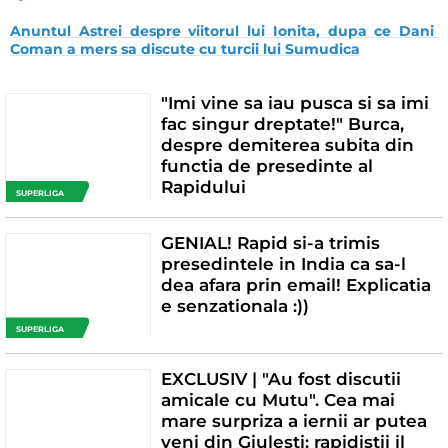
Anuntul Astrei despre viitorul lui Ionita, dupa ce Dani 
Coman a mers sa discute cu turcii lui Sumudica
"Imi vine sa iau pusca si sa imi
fac singur dreptate!" Burca,
despre demiterea subita din
functia de presedinte al
Rapidului
SUPERLIGA
GENIAL! Rapid si-a trimis
presedintele in India ca sa-l
dea afara prin email! Explicatia
e senzationala :))
SUPERLIGA
EXCLUSIV | "Au fost discutii
amicale cu Mutu". Cea mai
mare surpriza a iernii ar putea
veni din Giulesti: rapidistii il