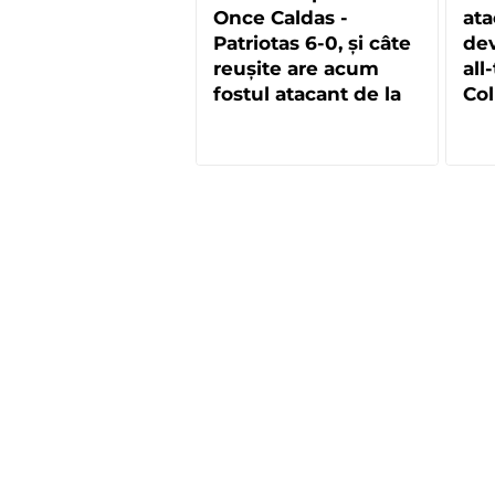
Once Caldas -
ata
Patriotas 6-0, și câte
dev
reușite are acum
all
fostul atacant de la
Col
FCSB