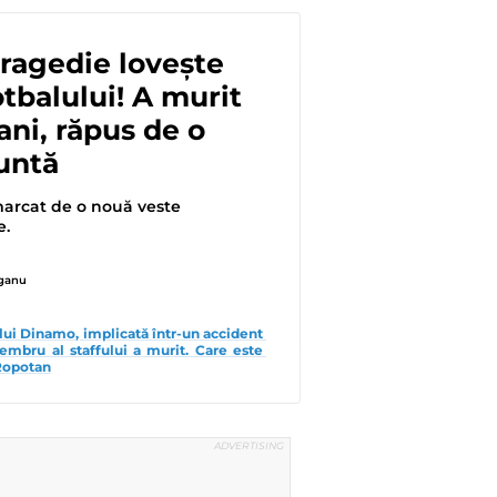
ragedie lovește
tbalului! A murit
ani, răpus de o
untă
marcat de o nouă veste
e.
eganu
lui Dinamo, implicată într-un accident 
embru al staffului a murit. Care este 
 Ropotan