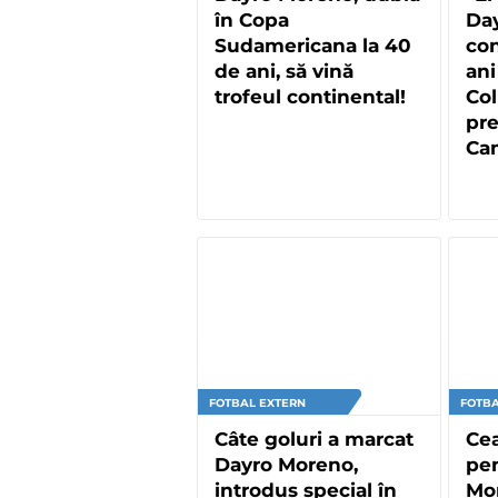
în Copa
Da
Sudamericana la 40
con
de ani, să vină
ani
trofeul continental!
Co
pre
Ca
Mon
FOTBAL EXTERN
FOTBA
Câte goluri a marcat
Ce
Dayro Moreno,
pe
introdus special în
Mor