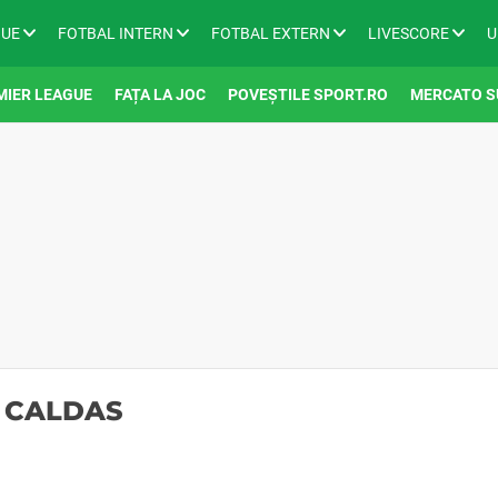
GUE
FOTBAL INTERN
FOTBAL EXTERN
LIVESCORE
U
MIER LEAGUE
FAȚA LA JOC
POVEȘTILE SPORT.RO
MERCATO S
E CALDAS