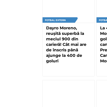
FOTBAL EXTERN
FOTBA
Dayro Moreno,
La 
reușită superbă la
Mo
meciul 900 din
gol
carieră! Cât mai are
cam
de înscris până
Pre
ajunge la 400 de
Ca
goluri
Mon
sub
Co