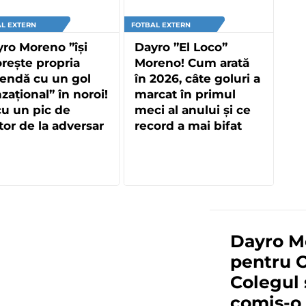
L EXTERN
FOTBAL EXTERN
ro Moreno ”își
Dayro ”El Loco”
rește propria
Moreno! Cum arată
endă cu un gol
în 2026, câte goluri a
zațional” în noroi!
marcat în primul
cu un pic de
meci al anului și ce
tor de la adversar
record a mai bifat
Dayro Mo
pentru 
Colegul 
comis-o 