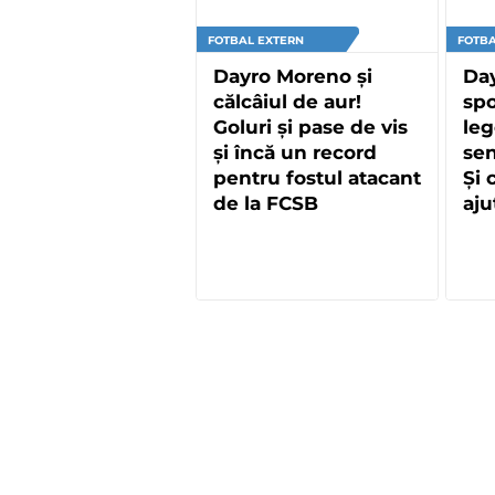
FOTBAL EXTERN
FOTBA
Dayro Moreno și
Day
călcâiul de aur!
spo
Goluri și pase de vis
leg
și încă un record
sen
pentru fostul atacant
Și 
de la FCSB
aju