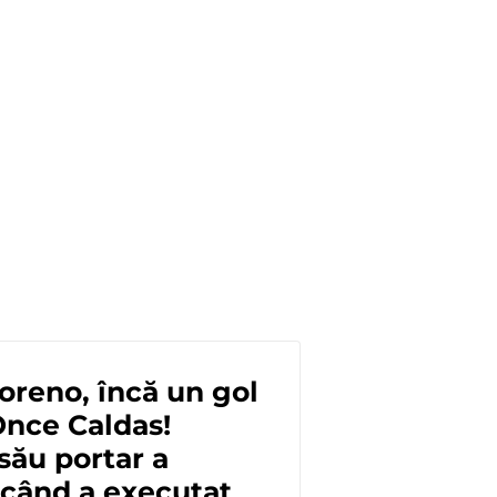
reno, încă un gol
Once Caldas!
său portar a
când a executat