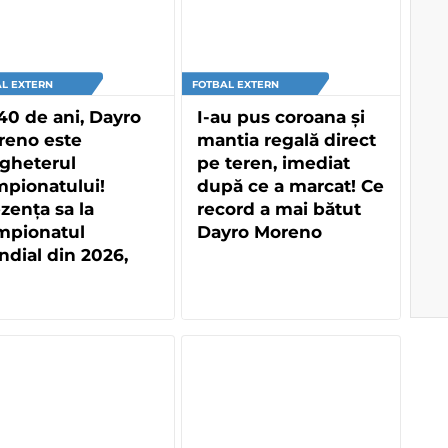
L EXTERN
FOTBAL EXTERN
40 de ani, Dayro
I-au pus coroana și
reno este
mantia regală direct
gheterul
pe teren, imediat
pionatului!
după ce a marcat! Ce
zența sa la
record a mai bătut
mpionatul
Dayro Moreno
dial din 2026,
iect în presa din
lumbia