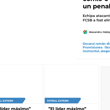
un penal
Echipa atacantu
FCSB a fost eli
Alexandru Hați
Decarul român din 
Promisiunea făc
momentul, aleger
L EXTERN
FOTBAL EXTERN
 líder máximo”
”El líder máximo”