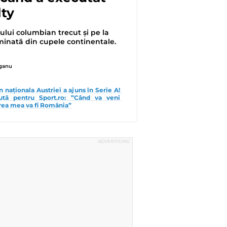
ty
lui columbian trecut și pe la
minată din cupele continentale.
eganu
naționala Austriei a ajuns în Serie A! 
ută pentru Sport.ro: ”Când va veni 
ea mea va fi România”