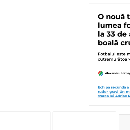
O nouă t
lumea fo
la 33 de 
boală cr
Fotbalul este 
cutremurătoar
Alexandru Hați
Echipa secundă a 
rutier grav! Un m
starea lui Adrian