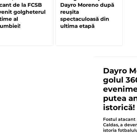
cant de la FCSB
Dayro Moreno după
enit golgheterul
reușita
-time al
spectaculoasă din
umbiei!
ultima etapă
Dayro Mo
golul 36
evenimen
putea an
istorică!
Fostul atacant 
Caldas, a deve
istoria fotbalu