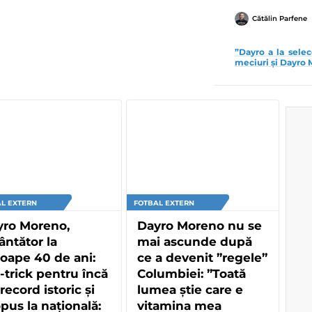
Cătălin Parfene
”Dayro a la selec
meciuri și Dayro 
L EXTERN
FOTBAL EXTERN
yro Moreno,
Dayro Moreno nu se
ântător la
mai ascunde după
oape 40 de ani:
ce a devenit ”regele”
-trick pentru încă
Columbiei: ”Toată
record istoric și
lumea știe care e
pus la națională:
vitamina mea