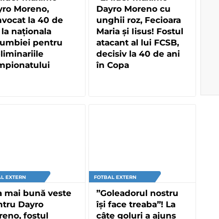
yro Moreno,
Dayro Moreno cu
vocat la 40 de
unghii roz, Fecioara
 la naționala
Maria și Iisus! Fostul
lumbiei pentru
atacant al lui FCSB,
liminariile
decisiv la 40 de ani
mpionatului
în Copa
dial!
Sudamericana
L EXTERN
FOTBAL EXTERN
a mai bună veste
”Goleadorul nostru
ntru Dayro
își face treaba”! La
eno, fostul
câte goluri a ajuns