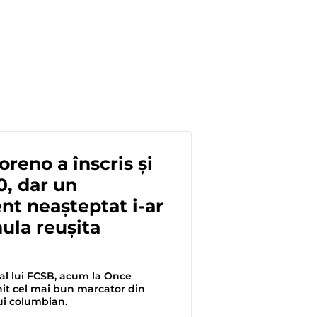
reno a înscris și
0, dar un
t neașteptat i-ar
ula reușita
al lui FCSB, acum la Once
nit cel mai bun marcator din
lui columbian.