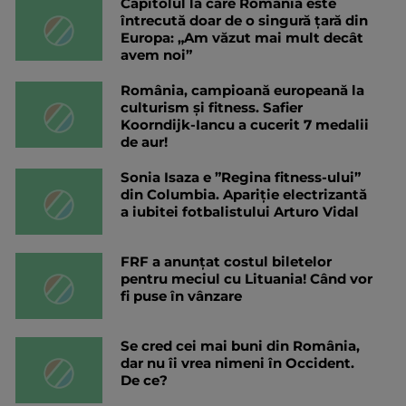
Capitolul la care România este
întrecută doar de o singură țară din
Europa: „Am văzut mai mult decât
avem noi”
România, campioană europeană la
culturism și fitness. Safier
Koorndijk-Iancu a cucerit 7 medalii
de aur!
Sonia Isaza e ”Regina fitness-ului”
din Columbia. Apariție electrizantă
a iubitei fotbalistului Arturo Vidal
FRF a anunțat costul biletelor
pentru meciul cu Lituania! Când vor
fi puse în vânzare
Se cred cei mai buni din România,
dar nu îi vrea nimeni în Occident.
De ce?