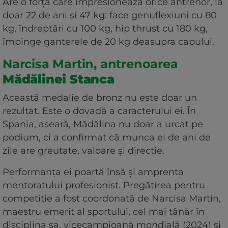
Are o forță care impresionează orice antrenor, la
doar 22 de ani și 47 kg: face genuflexiuni cu 80
kg, îndreptări cu 100 kg, hip thrust cu 180 kg,
împinge ganterele de 20 kg deasupra capului.
Narcisa Martin, antrenoarea
Mădălinei Stanca
Această medalie de bronz nu este doar un
rezultat. Este o dovadă a caracterului ei. În
Spania, aseară, Mădălina nu doar a urcat pe
podium, ci a confirmat că munca ei de ani de
zile are greutate, valoare și direcție.
Performanța ei poartă însă și amprenta
mentoratului profesionist. Pregătirea pentru
competiție a fost coordonată de Narcisa Martin,
maestru emerit al sportului, cel mai tânăr în
disciplina sa, vicecampioană mondială (2024) și