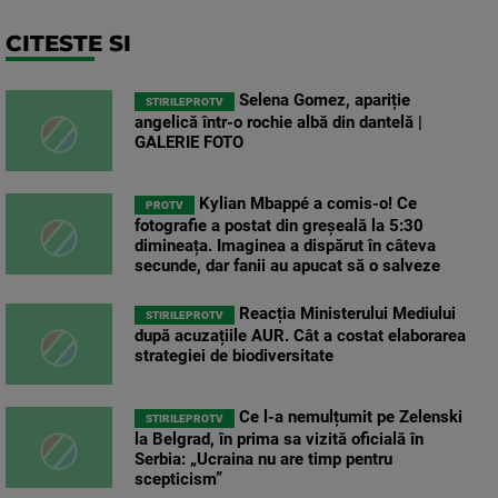
CITESTE SI
Selena Gomez, apariție
STIRILEPROTV
angelică într-o rochie albă din dantelă |
GALERIE FOTO
Kylian Mbappé a comis-o! Ce
PROTV
fotografie a postat din greșeală la 5:30
dimineața. Imaginea a dispărut în câteva
secunde, dar fanii au apucat să o salveze
Reacția Ministerului Mediului
STIRILEPROTV
după acuzațiile AUR. Cât a costat elaborarea
strategiei de biodiversitate
Ce l-a nemulțumit pe Zelenski
STIRILEPROTV
la Belgrad, în prima sa vizită oficială în
Serbia: „Ucraina nu are timp pentru
scepticism”