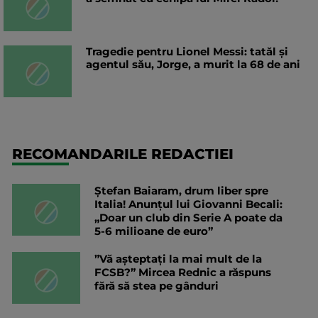
Tragedie pentru Lionel Messi: tatăl și
agentul său, Jorge, a murit la 68 de ani
RECOMANDARILE REDACTIEI
Ștefan Baiaram, drum liber spre
Italia! Anunțul lui Giovanni Becali:
„Doar un club din Serie A poate da
5-6 milioane de euro”
”Vă așteptați la mai mult de la
FCSB?” Mircea Rednic a răspuns
fără să stea pe gânduri