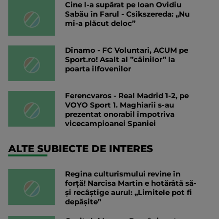
Cine l-a supărat pe Ioan Ovidiu
Sabău în Farul - Csikszereda: „Nu
mi-a plăcut deloc”
Dinamo - FC Voluntari, ACUM pe
Sport.ro! Asalt al ”câinilor” la
poarta ilfovenilor
Ferencvaros - Real Madrid 1-2, pe
VOYO Sport 1. Maghiarii s-au
prezentat onorabil împotriva
vicecampioanei Spaniei
ALTE SUBIECTE DE INTERES
Regina culturismului revine în
forță! Narcisa Martin e hotărâtă să-
și recâștige aurul: „Limitele pot fi
depășite”