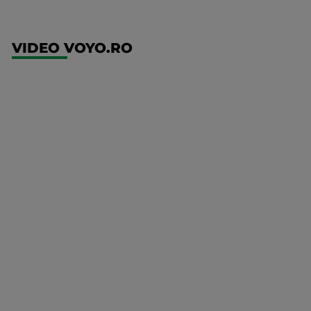
VIDEO VOYO.RO
UFC
(RO)
UFC
Fight
Night:
Gamrot
vs
Salkilld
Mai multe