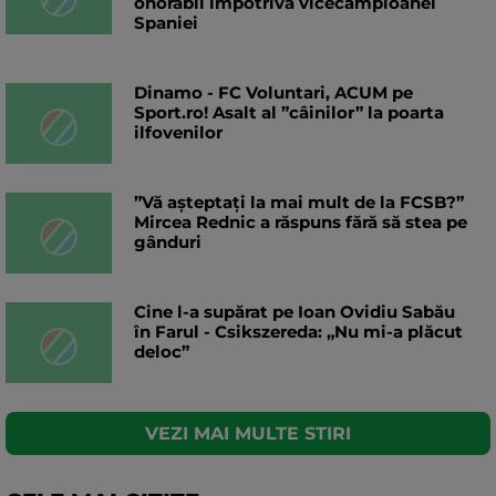
onorabil împotriva vicecampioanei
Spaniei
Dinamo - FC Voluntari, ACUM pe
Sport.ro! Asalt al ”câinilor” la poarta
ilfovenilor
”Vă așteptați la mai mult de la FCSB?”
Mircea Rednic a răspuns fără să stea pe
gânduri
Cine l-a supărat pe Ioan Ovidiu Sabău
în Farul - Csikszereda: „Nu mi-a plăcut
deloc”
VEZI MAI MULTE STIRI