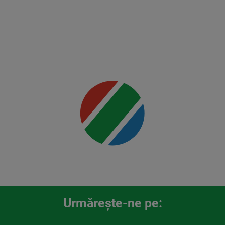
vs
Rountree
Jr.
Mai multe
detalii
00:00
Urmăreşte-ne pe: