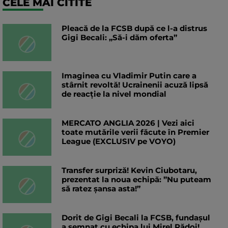
CELE MAI CITITE
Pleacă de la FCSB după ce l-a distrus
Gigi Becali: „Să-i dăm oferta”
Imaginea cu Vladimir Putin care a
stârnit revoltă! Ucrainenii acuză lipsă
de reacție la nivel mondial
MERCATO ANGLIA 2026 | Vezi aici
toate mutările verii făcute în Premier
League (EXCLUSIV pe VOYO)
Transfer surpriză! Kevin Ciubotaru,
prezentat la noua echipă: ”Nu puteam
să ratez șansa asta!”
Dorit de Gigi Becali la FCSB, fundașul
a semnat cu echipa lui Mirel Rădoi!