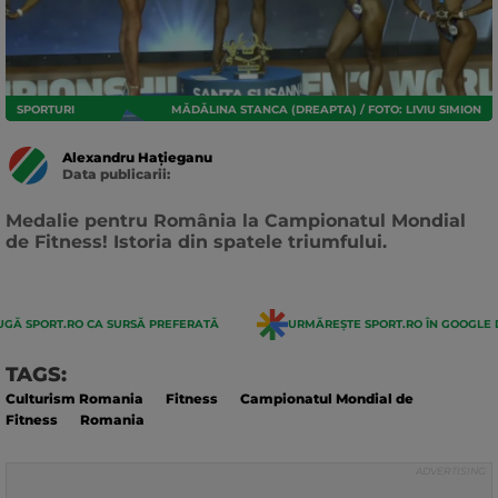
SPORTURI
MĂDĂLINA STANCA (DREAPTA) / FOTO: LIVIU SIMION
Alexandru Hațieganu
Data publicarii:
Data
actualizarii:
Medalie pentru România la Campionatul Mondial
de Fitness! Istoria din spatele triumfului.
GĂ SPORT.RO CA SURSĂ PREFERATĂ
URMĂREȘTE SPORT.RO ÎN GOOGLE 
TAGS:
Culturism Romania
Fitness
Campionatul Mondial de
Fitness
Romania