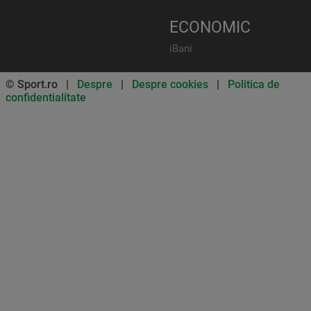
ECONOMIC
iBani
© Sport.ro |
Despre
|
Despre cookies
|
Politica de
confidentialitate
Don’t miss out on our news and
updates! Enable push
notifications
SUBSCRIBE
NOT NOW
UNSUBSCRIBE