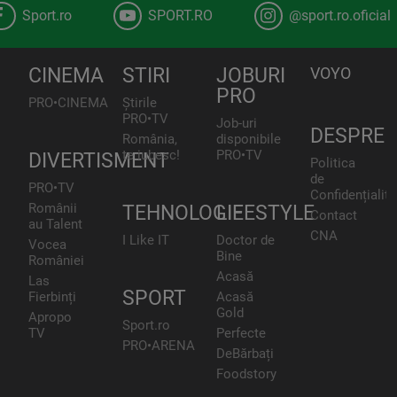
Sport.ro
SPORT.RO
@sport.ro.oficial
CINEMA
STIRI
JOBURI
VOYO
PRO
PRO•CINEMA
Știrile
PRO•TV
Job-uri
DESPRE
România,
disponibile
te iubesc!
PRO•TV
DIVERTISMENT
Politica
de
PRO•TV
Confidențialita
Românii
TEHNOLOGIE
LIFESTYLE
Contact
au Talent
CNA
I Like IT
Doctor de
Vocea
Bine
României
Acasă
Las
SPORT
Fierbinți
Acasă
Gold
Apropo
Sport.ro
TV
Perfecte
PRO•ARENA
DeBărbați
Foodstory