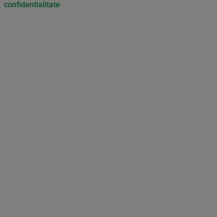
confidentialitate
Don’t miss out on our news and
updates! Enable push
notifications
SUBSCRIBE
NOT NOW
UNSUBSCRIBE