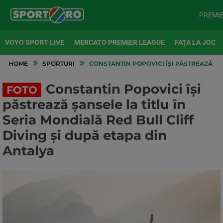
PREMI
VOYO SPORT LIVE
MERCATO PREMIER LEAGUE
FAȚA LA JOC
HOME
SPORTURI
CONSTANTIN POPOVICI ÎȘI PĂSTREAZĂ ȘAN
Constantin Popovici își
FOTO
păstrează șansele la titlu în
Seria Mondială Red Bull Cliff
Diving și după etapa din
Antalya