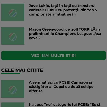
Jovo Lukic, față în față cu transferul
carierei! Clubul cu pretenții din top 5
campionate a intrat pe fir
Mason Greenwood, ce gol! TORPILĂ în
preliminariile Champions League: „Așa
ceva!?”
VEZI MAI MULTE STIRI
CELE MAI CITITE
A semnat azi cu FCSB! Campion și
câștigător al Cupei cu două echipe
diferite
I-a spus ”nu” categoric lui FCSB: ”Eu și