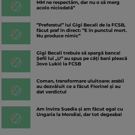
MM ne respectăm, dar nu o să merg
acolo niciodată”
”Preferatul” lui Gigi Becali de la FCSB,
făcut praf în direct: ”E în punctul mort.
Nu produce nimic”
Gigi Becali trebuie să spargă banca!
Șefii lui „U” au spus pe câți bani pleacă
Jovo Lukić la FCSB
Coman, transformare uluitoare: arabii
au dezvăluit ce a făcut Florinel și au
dat verdictul
Am învins Suedia și am făcut egal cu
Ungaria la Mondial, dar tot degeaba!