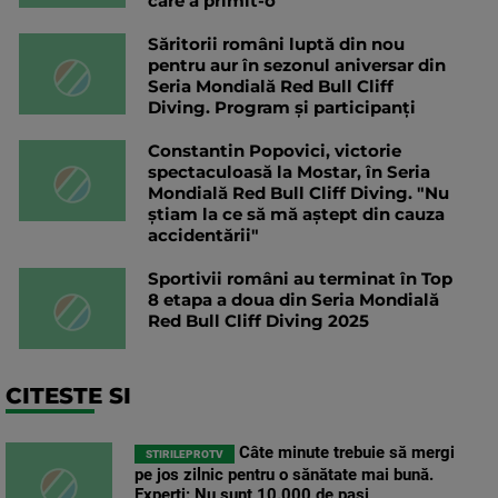
care a primit-o
Săritorii români luptă din nou
pentru aur în sezonul aniversar din
Seria Mondială Red Bull Cliff
Diving. Program și participanți
Constantin Popovici, victorie
spectaculoasă la Mostar, în Seria
Mondială Red Bull Cliff Diving. "Nu
știam la ce să mă aștept din cauza
accidentării"
Sportivii români au terminat în Top
8 etapa a doua din Seria Mondială
Red Bull Cliff Diving 2025
CITESTE SI
Câte minute trebuie să mergi
STIRILEPROTV
pe jos zilnic pentru o sănătate mai bună.
Experți: Nu sunt 10.000 de pași