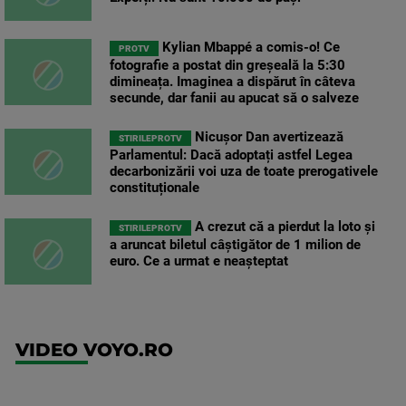
Kylian Mbappé a comis-o! Ce
PROTV
fotografie a postat din greșeală la 5:30
dimineața. Imaginea a dispărut în câteva
secunde, dar fanii au apucat să o salveze
Nicușor Dan avertizează
STIRILEPROTV
Parlamentul: Dacă adoptați astfel Legea
decarbonizării voi uza de toate prerogativele
constituționale
A crezut că a pierdut la loto și
STIRILEPROTV
a aruncat biletul câștigător de 1 milion de
euro. Ce a urmat e neașteptat
VIDEO VOYO.RO