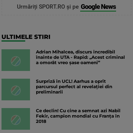
Google News
Urmăriți SPORT.RO și pe
ULTIMELE STIRI
Adrian Mihalcea, discurs incredibil
înainte de UTA - Rapid: „Acest criminal
a omorât vreo șase oameni”
Surpriză în UCL! Aarhus a oprit
parcursul perfect al revelației din
preliminarii
Ce declin! Cu cine a semnat azi Nabil
Fekir, campion mondial cu Franța în
2018