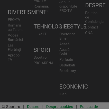
PRO•TV
Job-uri
DESPRE
România,
disponibile
te iubesc!
PRO•TV
DIVERTISMENT
Politica
de
PRO•TV
Confidențialita
Românii
TEHNOLOGIE
LIFESTYLE
Contact
au Talent
CNA
I Like IT
Doctor de
Vocea
Bine
României
Acasă
Las
SPORT
Fierbinți
Acasă
Gold
Apropo
Sport.ro
TV
Perfecte
PRO•ARENA
DeBărbați
Foodstory
ECONOMIC
iBani
© Sport.ro |
Despre
|
Despre cookies
|
Politica de