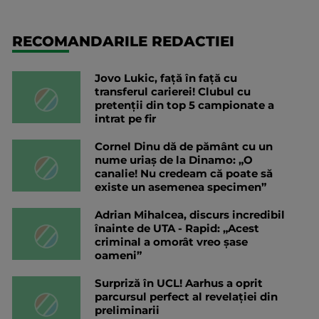
RECOMANDARILE REDACTIEI
Jovo Lukic, față în față cu
transferul carierei! Clubul cu
pretenții din top 5 campionate a
intrat pe fir
Cornel Dinu dă de pământ cu un
nume uriaș de la Dinamo: „O
canalie! Nu credeam că poate să
existe un asemenea specimen”
Adrian Mihalcea, discurs incredibil
înainte de UTA - Rapid: „Acest
criminal a omorât vreo șase
oameni”
Surpriză în UCL! Aarhus a oprit
parcursul perfect al revelației din
preliminarii