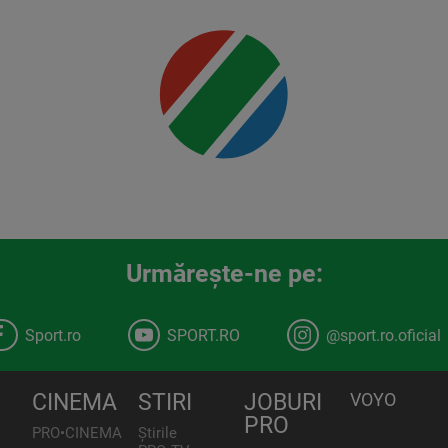
00:00
Urmăreşte-ne pe:
Sport.ro
SPORT.RO
@sport.ro.oficial
CINEMA
STIRI
JOBURI
VOYO
PRO
PRO•CINEMA
Știrile