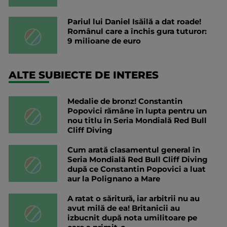
Pariul lui Daniel Isăilă a dat roade!
Românul care a închis gura tuturor:
9 milioane de euro
ALTE SUBIECTE DE INTERES
Medalie de bronz! Constantin
Popovici rămâne în lupta pentru un
nou titlu în Seria Mondială Red Bull
Cliff Diving
Cum arată clasamentul general în
Seria Mondială Red Bull Cliff Diving
după ce Constantin Popovici a luat
aur la Polignano a Mare
A ratat o săritură, iar arbitrii nu au
avut milă de ea! Britanicii au
izbucnit după nota umilitoare pe