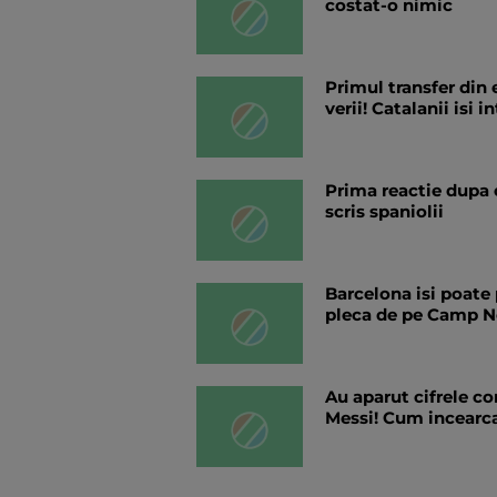
costat-o nimic
Primul transfer din 
verii! Catalanii isi 
Prima reactie dupa 
scris spaniolii
Barcelona isi poate 
pleca de pe Camp Nou
Au aparut cifrele co
Messi! Cum incearca 