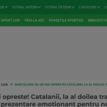
GUE
FOTBAL INTERN
FOTBAL EXTERN
LIVESCORE
U
 SPORT LIVE
FAȚA LA JOC
POVEȘTILE SPORT.RO
MERCATO S
 LIGA
BARCELONA NU SE MAI OPRESTE! CATALANII, LA AL DOILEA TRANSFER IN ULTIMELE 48 DE ORE.
opreste! Catalanii, la al doilea tr
e prezentare emotionant pentru no