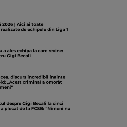
 2026 | Aici ai toate
 realizate de echipele din Liga 1
 a ales echipa la care revine:
ru Gigi Becali
cea, discurs incredibil înainte
id: „Acest criminal a omorât
ameni”
tul despre Gigi Becali la cinci
 a plecat de la FCSB: ”Nimeni nu