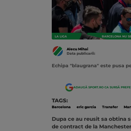
LA LIGA
BARCELONA NU SE 
Alecu Mihai
Data publicarii:
Data
actualizarii:
Echipa "blaugrana" este pusa pe
ADAUGĂ SPORT.RO CA SURSĂ PREF
TAGS:
Barcelona
eric garcia
Transfer
Man
Dupa ce au reusit sa obtina s
de contract de la Manchester