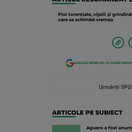
Ploi torențiale, vijelii și grindi
care se schimbă vremea
ADAUGĂ SPORT.RO CA SURSĂ PREF
Urmăriți SPO
ARTICOLE PE SUBIECT
Aguero a fost anunta