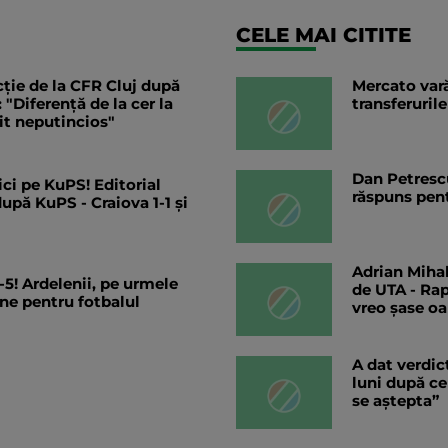
CELE MAI CITITE
cție de la CFR Cluj după
Mercato vară
"Diferență de la cer la
transferurile
t neputincios"
Dan Petrescu
ci pe KuPS! Editorial
răspuns pent
upă KuPS - Craiova 1-1 și
Adrian Mihal
5! Ardelenii, pe urmele
de UTA - Rap
ine pentru fotbalul
vreo șase o
A dat verdic
luni după ce
se aștepta”