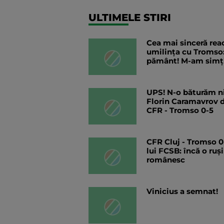
ULTIMELE STIRI
Cea mai sinceră rea
umilința cu Tromso: 
pământ! M-am simți
UPS! N-o băturăm ni
Florin Caramavrov d
CFR - Tromso 0-5
CFR Cluj - Tromso 0-
lui FCSB: încă o ruș
românesc
Vinicius a semnat!