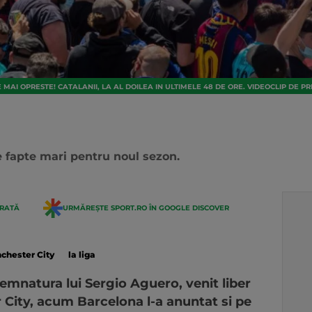
MAI OPRESTE! CATALANII, LA AL DOILEA IN ULTIMELE 48 DE ORE. VIDEOCLIP DE
 fapte mari pentru noul sezon.
ERATĂ
URMĂREȘTE SPORT.RO ÎN GOOGLE DISCOVER
chester City
la liga
emnatura lui Sergio Aguero, venit liber
 City, acum Barcelona l-a anuntat si pe