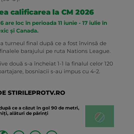
i ea calificarea la CM 2026
re loc în perioada 11 iunie - 17 iulie în
exic și Canada.
la turneul final după ce a fost învinsă de
inalele barajului pe ruta Nations League.
ve două s-a încheiat 1-1 la finalul celor 120
partajare, bosniacii s-au impus cu 4-2.
E STIRILEPROTV.RO
după ce a căzut în gol 90 de metri,
ți, alături de părinți