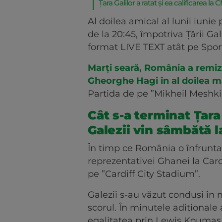
Țara Galilor a ratat și ea calificarea la
Al doilea amical al lunii iuni
de la 20:45, împotriva Țării Ga
format LIVE TEXT atât pe Sport
Marți seară, România a remiza
Gheorghe Hagi în al doilea 
Partida de pe ”Mikheil Meshki 
Cât s-a terminat Țara
Galezii vin sâmbătă l
În timp ce România o înfrunta 
reprezentativei Ghanei la Card
pe ”Cardiff City Stadium”.
Galezii s-au văzut conduși în 
scorul. În minutele adiționale 
egalitatea prin Lewis Koumas 