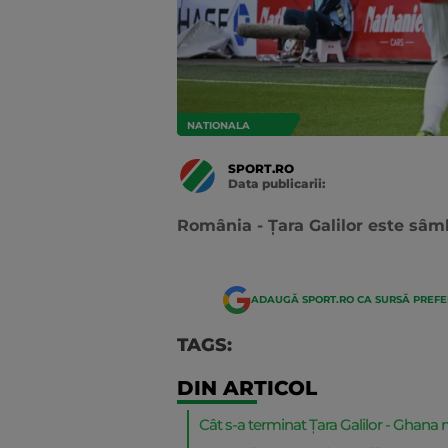
NATIONALA
SPORT.RO
Data publicarii:
Data
actualizarii:
România - Țara Galilor este sâmb
ADAUGĂ SPORT.RO CA SURSĂ PREF
TAGS:
DIN ARTICOL
Cât s-a terminat Țara Galilor - Ghana 