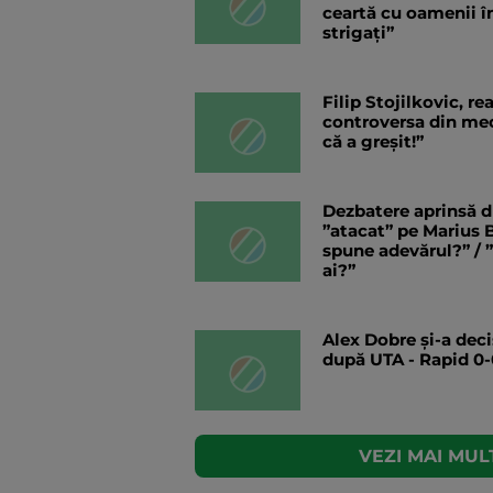
ceartă cu oamenii în
strigați”
Filip Stojilkovic, r
controversa din meci
că a greșit!”
Dezbatere aprinsă d
”atacat” pe Marius B
spune adevărul?” / 
ai?”
Alex Dobre și-a deci
după UTA - Rapid 0-
VEZI MAI MULT