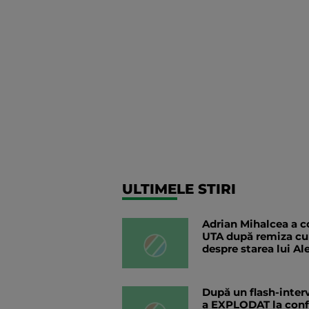
ULTIMELE STIRI
Adrian Mihalcea a co
UTA după remiza cu
despre starea lui Al
După un flash-interv
a EXPLODAT la confer