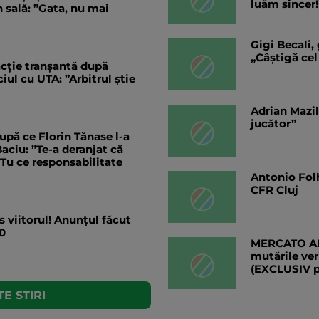
luăm sincer!
 sală: ”Gata, nu mai
Gigi Becali,
„Câștigă cel
eacție tranșantă după
ul cu UTA: ”Arbitrul știe
Adrian Mazil
jucător”
upă ce Florin Tănase l-a
aciu: ”Te-a deranjat că
”Tu ce responsabilitate
Antonio Folh
CFR Cluj
s viitorul! Anunțul făcut
0
MERCATO ANG
mutările ver
(EXCLUSIV 
E STIRI