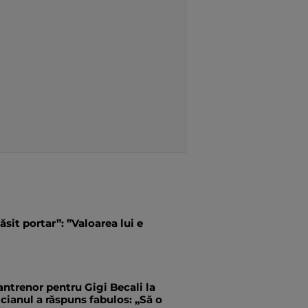
ăsit portar”: ”Valoarea lui e
antrenor pentru Gigi Becali la
ianul a răspuns fabulos: „Să o