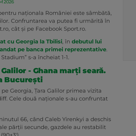
 CM 2026
e pentru naționala României este sâmbătă,
lilor. Confruntarea va putea fi urmărită în
.ro, cât și pe Facebook Sport.ro.
t cu Georgia la Tbilisi
, în
debutul lui
mandat pe banca primei reprezentative
.
Stadium” s-a încheiat 1-1.
 Galilor - Ghana marți seară.
a București
pe Georgia, Țara Galilor primea vizita
iff. Cele două naționale s-au confruntat
minutul 66, când Caleb Yirenkyi a deschis
ale părții secunde, gazdele au restabilit
(90+3').