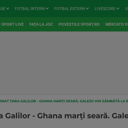
GUE
FOTBAL INTERN
FOTBAL EXTERN
LIVESCORE
U
 SPORT LIVE
FAȚA LA JOC
POVEȘTILE SPORT.RO
MERCATO S
INAT ȚARA GALILOR - GHANA MARȚI SEARĂ. GALEZII VIN SÂMBĂTĂ LA 
a Galilor - Ghana marți seară. Gal