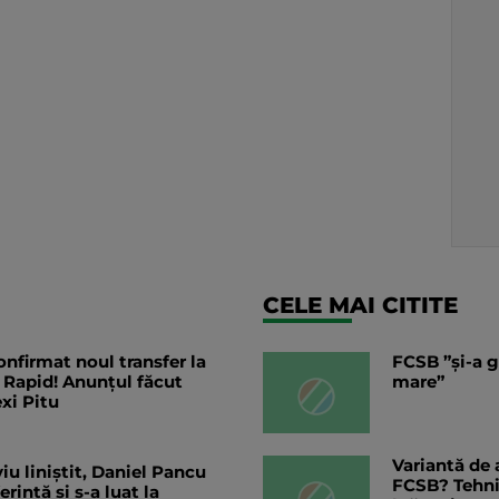
CELE MAI CITITE
nfirmat noul transfer la
FCSB ”și-a g
 Rapid! Anunțul făcut
mare”
exi Pitu
Variantă de 
iu liniștit, Daniel Pancu
FCSB? Tehnic
ință și s-a luat la