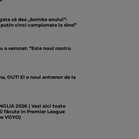
”
 gata să dea „bomba anului”:
 puțin cinci campionate la rând”
u a semnat: ”Este noul nostru
a, OUT! El e noul antrenor de la
LIA 2026 | Vezi aici toate
ii făcute în Premier League
pe VOYO)