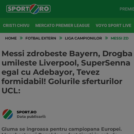
PREMI
CRISTI CHIVU
MERCATO PREMIER LEAGUE
VOYO SPORT LIVE
HOME
FOTBAL EXTERN
LIGA CAMPIONILOR
MESSI ZDRO
Messi zdrobeste Bayern, Drogba
umileste Liverpool, SuperSenna
egal cu Adebayor, Tevez
formidabil! Golurile sferturilor
UCL:
SPORT.RO
Data publicarii:
Data
actualizarii:
Gluma se ingroasa pentru campiopana Europei.