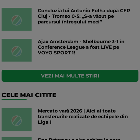
Concluzia lui Antonio Folha după CFR
Cluj - Tromso 0-5: „S-a văzut pe
parcursul întregului meci”
Ajax Amsterdam - Shelbourne 3-1 în
Conference League a fost LIVE pe
VOYO SPORT 1!
VEZI MAI MULTE STIRI
CELE MAI CITITE
Mercato vară 2026 | Aici ai toate
transferurile realizate de echipele din
Liga 1
Dan Petrescu a ales echipa la care