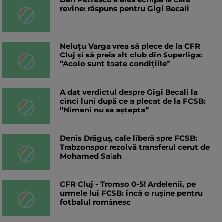
revine: răspuns pentru Gigi Becali
Neluțu Varga vrea să plece de la CFR
Cluj și să preia alt club din Superliga:
”Acolo sunt toate condițiile”
A dat verdictul despre Gigi Becali la
cinci luni după ce a plecat de la FCSB:
”Nimeni nu se aștepta”
Denis Drăguș, cale liberă spre FCSB:
Trabzonspor rezolvă transferul cerut de
Mohamed Salah
CFR Cluj - Tromso 0-5! Ardelenii, pe
urmele lui FCSB: încă o rușine pentru
fotbalul românesc