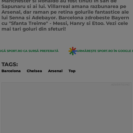
Manchester si Ronaldo au fost tinuti in sah de
Sapunaru si ai lui. Villarreal amana razbunarea pe
Arsenal, dar raman pe retina golurile fantastice ale
lui Senna si Adebayor. Barcelona zdrobeste Bayern
cu "Sfanta Treime" - Messi, Hanry si Etoo. Vezi cele
mai tari goluri din sfeturi!
GĂ SPORT.RO CA SURSĂ PREFERATĂ
URMĂREȘTE SPORT.RO ÎN GOOGLE 
TAGS:
Barcelona
Chelsea
Arsenal
Top