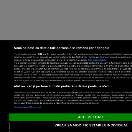
Nouă ne pasă ca datele tale personale să rămână confidențiale
Noi și partenerii noștri
201
stocăm și/sau accesăm informații pe dispozitivul dvs., precum identificatorii cookie 
caracter personal. Puteți accepta sau gestiona alegerile dvs. făcând clic mai jos sau în orice moment, pe pagina cu 
alegeri vor fi raportate partenerilor noștri și nu vă vor afecta navigarea.
Mai multe detalii
Noi si partenerii nostri (retelele de socializare si agentiile de publicitate partenere, precum si furnizorii nostri de
date pentru a permite website-ului sa functioneze, pentru a personaliza continutul si anunturile publicitare afis
profilul dvs., pentru a va oferi functionalitati aferente retelelor de socializare si pentru a analiza traficul pe websit
de art. 15-22 din GDPR in legatura cu prelucrarea datelor cu caracter personal. Aceste drepturi pot fi exercitat
click pe “ACCEPT TOATE”, acceptati folosirea tuturor Tehnologiilor de tip Cookie, care implica inclusiv acceptul d
informatiilor de catre Vendor-ii cu care colaboram. Prin click pe “VREAU SA MODIFIC SETARILE INDIVIDUAL” p
individual, mai putin cele legate de cookie strict necesare pentru functionarea website-ului.
Atât noi, cât și partenerii noștri prelucrăm datele pentru a oferi:
Dezvoltarea și îmbunătățirea serviciilor. Măsurarea performanței reclamelor. Stocarea și/sau accesarea informații
profilurilor pentru selectarea conținutului personalizat. Crearea profilurilor de conținut personalizat. Utiliz
publicității personalizate. Crearea profilurilor pentru publicitate personalizată. Măsurarea performanței conțin
statistici sau combinații de date din surse diferite. Utilizarea de date limitate pentru a selecta publicitatea. Utiliz
conținutul. Date precise de geolocație și identificarea prin scanarea dispozitivului.
Listă parteneri (furnizori)
ACCEPT TOATE
VREAU SA MODIFIC SETARILE INDIVIDUAL