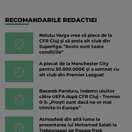
RECOMANDARILE REDACTIEI
Neluțu Varga vrea să plece de la
CFR Cluj și să preia alt club din
Superliga: ”Acolo sunt toate
condițiile”
A plecat de la Manchester City
pentru 50.000.000€ și a semnat cu
alt club din Premier League!
Basarab Panduru, îndemn uluitor
către UEFA după CFR Cluj - Tromso
0-5: „Proști sunt dacă ne-or mai
trimite în Europa”
Atmosferă din altă lume la
prezentarea lui Mohamed Salah la
Trabzonspor pe Papara Park