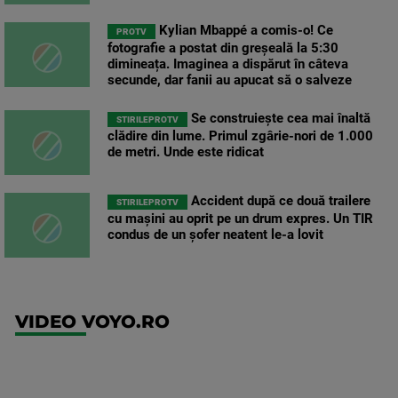
Kylian Mbappé a comis-o! Ce
PROTV
fotografie a postat din greșeală la 5:30
dimineața. Imaginea a dispărut în câteva
secunde, dar fanii au apucat să o salveze
Se construiește cea mai înaltă
STIRILEPROTV
clădire din lume. Primul zgârie-nori de 1.000
de metri. Unde este ridicat
Accident după ce două trailere
STIRILEPROTV
cu mașini au oprit pe un drum expres. Un TIR
condus de un șofer neatent le-a lovit
VIDEO VOYO.RO
UEFA