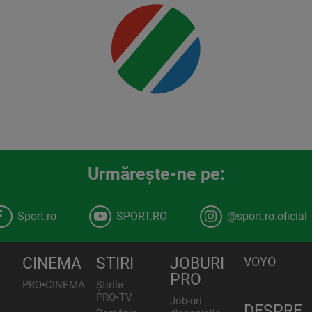
00:00
Urmăreşte-ne pe:
Sport.ro
SPORT.RO
@sport.ro.oficial
CINEMA
STIRI
JOBURI
VOYO
PRO
PRO•CINEMA
Știrile
PRO•TV
Job-uri
DESPRE