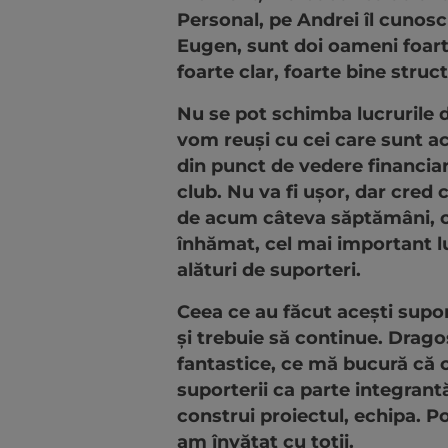
Personal, pe Andrei îl cunosc
Eugen, sunt doi oameni foarte
foarte clar, foarte bine struc
Nu se pot schimba lucrurile de
vom reuși cu cei care sunt a
din punct de vedere financiar
club. Nu va fi ușor, dar cred
de acum câteva săptămâni, cre
înhămat, cel mai important lu
alături de suporteri.
Ceea ce au făcut acești suport
și trebuie să continue. Dragos
fantastice, ce mă bucură că c
suporterii ca parte integrantă 
construi proiectul, echipa. Poa
am învățat cu toții.