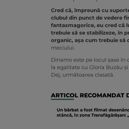
Cred că, împreună cu suporter
clubul din punct de vedere fin
fantasmagorice, eu cred că lu
trebuie să se stabilizeze, în
organic, așa cum trebuie să 
meciului.
Dinamo este pe locul șase în 
la egalitate cu Gloria Buzău ș
Dej, următoarea clasată.
ARTICOL RECOMANDAT D
Un bărbat a fost filmat desenând
stâncă, în zona Transfăgărăşan: „