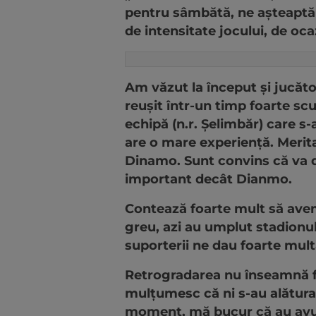
pentru sâmbătă, ne așteaptă 
de intensitate jocului, de ocaz
Am văzut la început și jucător
reușit într-un timp foarte sc
echipă (n.r. Șelimbăr) care s-
are o mare experiență. Merit
Dinamo. Sunt convins că va da
important decât Dianmo.
Contează foarte mult să avem
greu, azi au umplut stadionul
suporterii ne dau foarte mul
Retrogradarea nu înseamnă fin
mulțumesc că ni s-au alătura
moment, mă bucur că au avut 