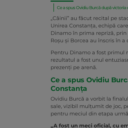
Ce a spus Ovidiu Burcă după victoria
„Câinii” au făcut recital pe st
Unirea Constanța, echipă care
Dinamo în prima repriză, prin Pa
Roșu și Borcea au înscris în a
Pentru Dinamo a fost primul m
rezultatul a fost unul entuzias
prezenți pe arenă.
Ce a spus Ovidiu Burc
Constanța
Ovidiu Burcă a vorbit la finalu
sale, vizibil mulțumit de joc,
pentru meciul din etapa urmă
„A fost un meci oficial, cu em