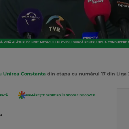
Ă VINĂ ALĂTURI DE NOI!” MESAJUL LUI OVIDIU BURCĂ PENTRU NOUA CONDUCERE 
cu Unirea Constanța
din etapa cu numărul 17 din Liga 
ERATĂ
URMĂREȘTE SPORT.RO ÎN GOOGLE DISCOVER
ta