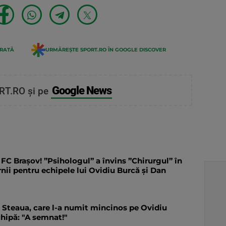
ERATĂ
URMĂREȘTE SPORT.RO ÎN GOOGLE DISCOVER
Google News
RT.RO și pe
FC Brașov! ”Psihologul” a învins ”Chirurgul” în
rnii pentru echipele lui Ovidiu Burcă și Dan
a Steaua, care l-a numit mincinos pe Ovidiu
chipă: "A semnat!"