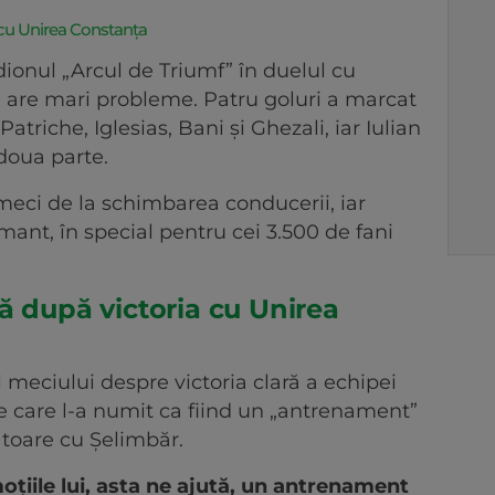
 cu Unirea Constanța
adionul „Arcul de Triumf” în duelul cu
 are mari probleme. Patru goluri a marcat
triche, Iglesias, Bani și Ghezali, iar Iulian
 doua parte.
eci de la schimbarea conducerii, iar
mant, în special pentru cei 3.500 de fani
ă după victoria cu Unirea
l meciului despre victoria clară a echipei
 pe care l-a numit ca fiind un „antrenament”
toare cu Șelimbăr.
oțiile lui, asta ne ajută, un antrenament