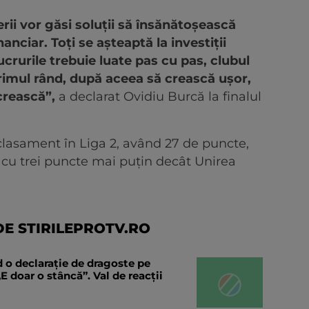
ii vor găsi soluții să însănătoșească
anciar. Toți se așteaptă la investiții
crurile trebuie luate pas cu pas, clubul
 primul rând, după aceea să crească ușor,
crească”,
a declarat Ovidiu Burcă la finalul
clasament în Liga 2, având 27 de puncte,
i cu trei puncte mai puțin decât Unirea
E STIRILEPROTV.RO
 o declaraţie de dragoste pe
E doar o stâncă”. Val de reacții