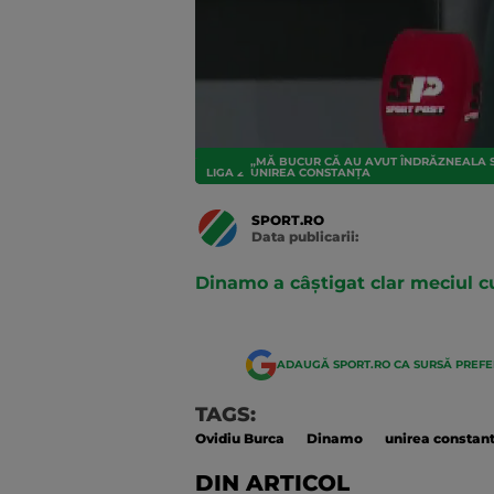
„MĂ BUCUR CĂ AU AVUT ÎNDRĂZNEALA S
LIGA 2
UNIREA CONSTANȚA
SPORT.RO
Data publicarii:
Data
actualizarii:
Dinamo a câștigat clar meciul 
ADAUGĂ SPORT.RO CA SURSĂ PREF
TAGS:
Ovidiu Burca
Dinamo
unirea constan
DIN ARTICOL