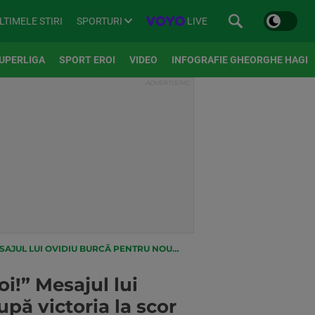
SPORTURI
LIVE
LTIMELE STIRI
UPERLIGA
SPORT EROI
VIDEO
INFOGRAFIE GHEORGHE HAGI
RE DE LA DINAMO DUPĂ VICTORIA LA SCOR CU UNIREA CONSTANȚA
i!” Mesajul lui
ă victoria la scor