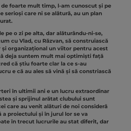
 de foarte mult timp, l-am cunoscut și pe
 serioși care ni se alătură, au un plan
turat.
 pe o zi pe alta, dar alăturându-ni-se,
cum cu Vlad, cu Răzvan, să construiască
 și organizațional un viitor pentru acest
 că deja suntem mult mai optimiști față
d că știu foarte clar la ce s-au
cru e că au ales să vină și să constriască
eri în ultimii ani e un lucru extraordinar
tea și sprijinul arătat clubului sunt
ei care au venit alături de noi consideră
a proiectului și în jurul lor se va
te în trecut lucrurile au stat diferit, dar