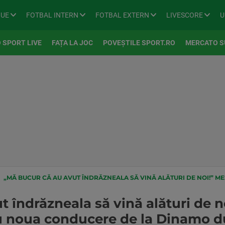
GUE
FOTBAL INTERN
FOTBAL EXTERN
LIVESCORE
U
 SPORT LIVE
FAȚA LA JOC
POVEȘTILE SPORT.RO
MERCATO S
„MĂ BUCUR CĂ AU AVUT ÎNDRĂZNEALA SĂ VINĂ ALĂTURI DE NOI!” MESAJUL LUI OVIDIU BURCĂ PENTRU NOUA CONDUCE
 îndrăzneala să vină alături de no
 noua conducere de la Dinamo dup