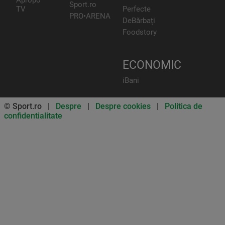
Apropo
Sport.ro
TV
Perfecte
PRO•ARENA
DeBărbați
Foodstory
ECONOMIC
iBani
© Sport.ro |
Despre
|
Despre cookies
|
Politica de
confidentialitate
Don’t miss out on our news and
updates! Enable push
notifications
SUBSCRIBE
NOT NOW
UNSUBSCRIBE