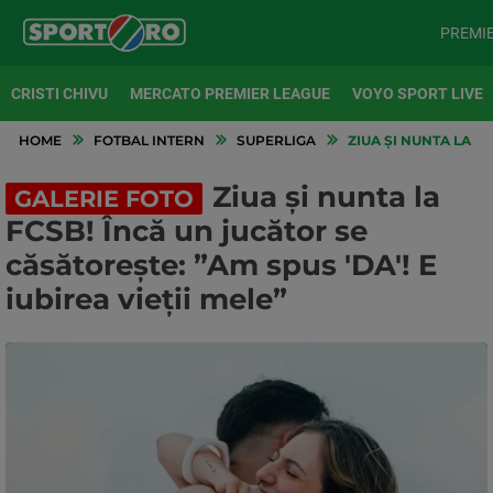
PREMI
CRISTI CHIVU
MERCATO PREMIER LEAGUE
VOYO SPORT LIVE
HOME
FOTBAL INTERN
SUPERLIGA
ZIUA ȘI NUNTA LA FC
Ziua și nunta la
GALERIE FOTO
FCSB! Încă un jucător se
căsătorește: ”Am spus 'DA'! E
iubirea vieții mele”