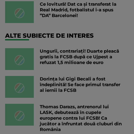
Ce lovitură! Dat ca și transferat la
Real Madrid, fotbalistul i-a spus
”DA” Barcelonei!
ALTE SUBIECTE DE INTERES
Ungurii, contrariați! Duarte pleacă
gratis la FCSB după ce Ujpest a
refuzat 1,5 milioane de euro
Dorința lui Gigi Becali a fost
îndeplinită! Se face primul transfer
al iernii la FCSB
Thomas Darazs, antrenorul lui
LASK, debutează în cupele
europene contra lui FCSB! Ca
jucător a înfruntat două cluburi din
România