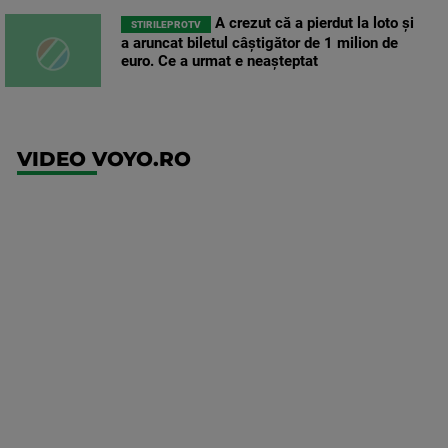
A crezut că a pierdut la loto și
STIRILEPROTV
a aruncat biletul câștigător de 1 milion de
euro. Ce a urmat e neașteptat
VIDEO VOYO.RO
UEFA
Europa
Conference
League
Twente -
FC DAC
1904