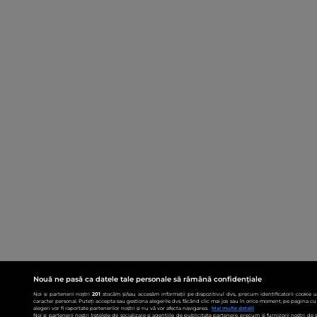
Nouă ne pasă ca datele tale personale să rămână confidențiale
Noi și partenerii noștri
201
stocăm și/sau accesăm informații pe dispozitivul dvs., precum identificatorii cookie 
caracter personal. Puteți accepta sau gestiona alegerile dvs. făcând clic mai jos sau în orice moment, pe pagina cu 
alegeri vor fi raportate partenerilor noștri și nu vă vor afecta navigarea.
Mai multe detalii
Noi si partenerii nostri (retelele de socializare si agentiile de publicitate partenere, precum si furnizorii nostri de