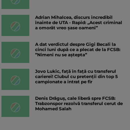
Adrian Mihalcea, discurs incredibil
înainte de UTA - Rapid: „Acest criminal
a omorât vreo șase oameni”
A dat verdictul despre Gigi Becali la
cinci luni după ce a plecat de la FCSB:
”Nimeni nu se aștepta”
Jovo Lukic, față în față cu transferul
carierei! Clubul cu pretenții din top 5
campionate a intrat pe fir
Denis Drăguș, cale liberă spre FCSB:
Trabzonspor rezolvă transferul cerut de
Mohamed Salah