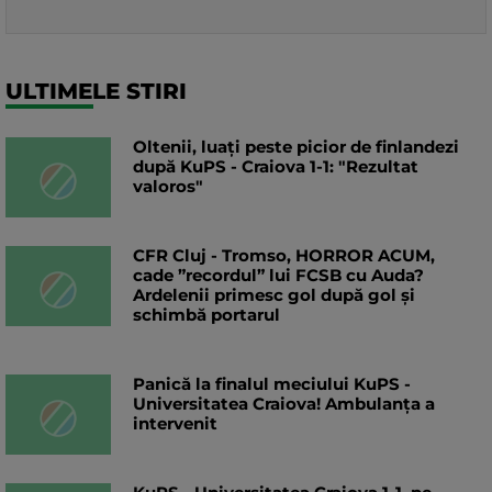
ULTIMELE STIRI
Oltenii, luați peste picior de finlandezi
după KuPS - Craiova 1-1: "Rezultat
valoros"
CFR Cluj - Tromso, HORROR ACUM,
cade ”recordul” lui FCSB cu Auda?
Ardelenii primesc gol după gol și
schimbă portarul
Panică la finalul meciului KuPS -
Universitatea Craiova! Ambulanța a
intervenit