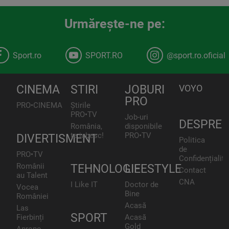
Urmăreşte-ne pe:
Sport.ro
SPORT.RO
@sport.ro.oficial
CINEMA
STIRI
JOBURI
VOYO
PRO
PRO•CINEMA
Știrile
PRO•TV
Job-uri
DESPRE
România,
disponibile
te iubesc!
PRO•TV
DIVERTISMENT
Politica
de
PRO•TV
Confidențialita
Românii
TEHNOLOGIE
LIFESTYLE
Contact
au Talent
CNA
I Like IT
Doctor de
Vocea
Bine
României
Acasă
Las
SPORT
Fierbinți
Acasă
Gold