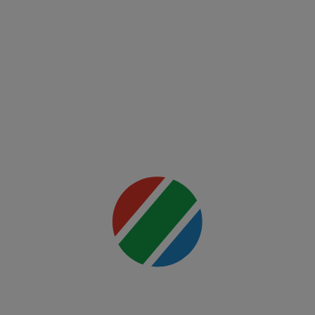
FCSB -
FK Auda
Mai multe
detalii
00:00