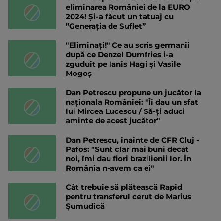
eliminarea României de la EURO
2024! Și-a făcut un tatuaj cu
”Generația de Suflet”
"Eliminați!" Ce au scris germanii
după ce Denzel Dumfries i-a
zguduit pe Ianis Hagi și Vasile
Mogoș
Dan Petrescu propune un jucător la
naționala României: "Îi dau un sfat
lui Mircea Lucescu / Să-ți aduci
aminte de acest jucător"
Dan Petrescu, înainte de CFR Cluj -
Pafos: "Sunt clar mai buni decât
noi, îmi dau fiori brazilienii lor. În
România n-avem ca ei"
Cât trebuie să plătească Rapid
pentru transferul cerut de Marius
Șumudică