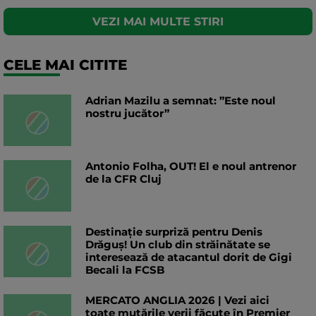
VEZI MAI MULTE STIRI
CELE MAI CITITE
Adrian Mazilu a semnat: ”Este noul
nostru jucător”
Antonio Folha, OUT! El e noul antrenor
de la CFR Cluj
Destinație surpriză pentru Denis
Drăguș! Un club din străinătate se
interesează de atacantul dorit de Gigi
Becali la FCSB
MERCATO ANGLIA 2026 | Vezi aici
toate mutările verii făcute în Premier