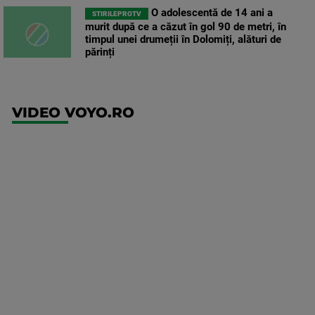
O adolescentă de 14 ani a
STIRILEPROTV
murit după ce a căzut în gol 90 de metri, în
timpul unei drumeții în Dolomiți, alături de
părinți
VIDEO VOYO.RO
UFC
(RO)
UFC
Fight
Night:
Gamrot
vs