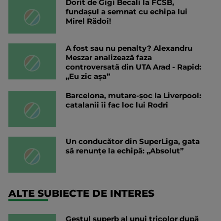
Dorit de Gigi Becali la FCSB,
fundașul a semnat cu echipa lui
Mirel Rădoi!
A fost sau nu penalty? Alexandru
Meszar analizează faza
controversată din UTA Arad - Rapid:
„Eu zic așa”
Barcelona, mutare-șoc la Liverpool:
catalanii îi fac loc lui Rodri
Un conducător din SuperLiga, gata
să renunțe la echipă: „Absolut”
ALTE SUBIECTE DE INTERES
Gestul superb al unui tricolor după