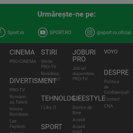
Urmăreşte-ne pe:
Sport.ro
SPORT.RO
@sport.ro.oficial
CINEMA
STIRI
JOBURI
VOYO
PRO
PRO•CINEMA
Știrile
PRO•TV
Job-uri
DESPRE
România,
disponibile
te iubesc!
PRO•TV
DIVERTISMENT
Politica
de
PRO•TV
Confidențialita
Românii
TEHNOLOGIE
LIFESTYLE
Contact
au Talent
CNA
I Like IT
Doctor de
Vocea
Bine
României
Acasă
Las
SPORT
Fierbinți
Acasă
Gold