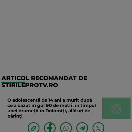
ARTICOL RECOMANDAT DE
STIRILEPROTV.RO
O adolescentă de 14 ani a murit după
ce a căzut în gol 90 de metri, în timpul
unei drumeții în Dolomiți, alături de
părinți