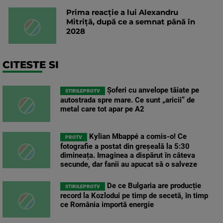
Prima reacție a lui Alexandru
Mitriță, după ce a semnat până în
2028
CITESTE SI
Șoferi cu anvelope tăiate pe
STIRILEPROTV
autostrada spre mare. Ce sunt „aricii” de
metal care tot apar pe A2
Kylian Mbappé a comis-o! Ce
PROTV
fotografie a postat din greșeală la 5:30
dimineața. Imaginea a dispărut în câteva
secunde, dar fanii au apucat să o salveze
De ce Bulgaria are producție
STIRILEPROTV
record la Kozlodui pe timp de secetă, în timp
ce România importă energie