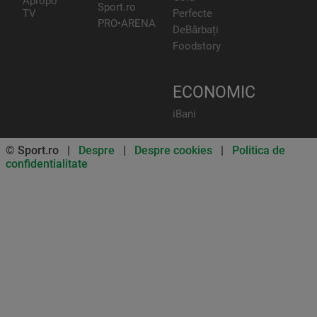
Apropo
Sport.ro
TV
Perfecte
PRO•ARENA
DeBărbați
Foodstory
ECONOMIC
iBani
© Sport.ro |
Despre
|
Despre cookies
|
Politica de
confidentialitate
Don’t miss out on our news and
updates! Enable push
notifications
SUBSCRIBE
NOT NOW
UNSUBSCRIBE