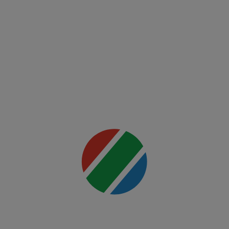
Fight
Night:
Ankalaev
vs
Rountree
Jr.
Mai multe
detalii
00:00