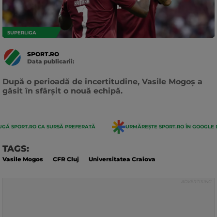
SUPERLIGA
SPORT.RO
Data publicarii:
Data
actualizarii:
După o perioadă de incertitudine, Vasile Mogoș a
găsit în sfârșit o nouă echipă.
GĂ SPORT.RO CA SURSĂ PREFERATĂ
URMĂREȘTE SPORT.RO ÎN GOOGLE 
TAGS:
Vasile Mogos
CFR Cluj
Universitatea Craiova