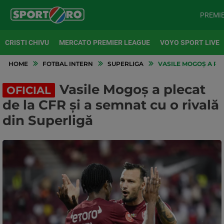
PREMI
CRISTI CHIVU
MERCATO PREMIER LEAGUE
VOYO SPORT LIVE
HOME
FOTBAL INTERN
SUPERLIGA
VASILE MOGOȘ A PLE
Vasile Mogoș a plecat
OFICIAL
de la CFR și a semnat cu o rivală
din Superligă