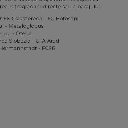
ea retrogradării directe sau a barajului.
0: FK Csikszereda - FC Botoșani
rul - Metaloglobus
rolul - Oțelul
irea Slobozia - UTA Arad
FC Hermannstadt - FCSB