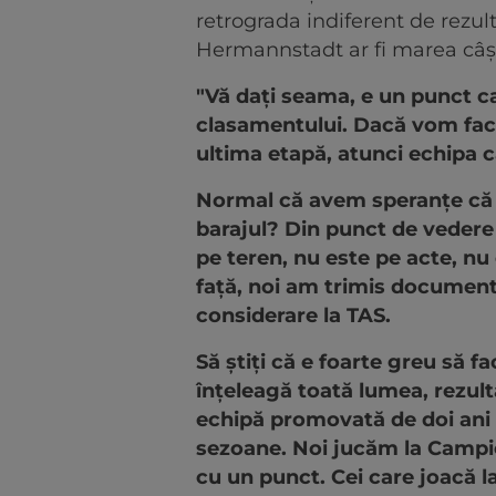
retrograda indiferent de rezult
Hermannstadt ar fi marea câști
"Vă dați seama, e un punct c
clasamentului. Dacă vom fac
ultima etapă, atunci echipa 
Normal că avem speranțe că 
barajul? Din punct de vedere 
pe teren, nu este pe acte, 
față, noi am trimis document
considerare la TAS.
Să știți că e foarte greu să fa
înțeleagă toată lumea, rezult
echipă promovată de doi ani și
sezoane. Noi jucăm la Campio
cu un punct. Cei care joacă l