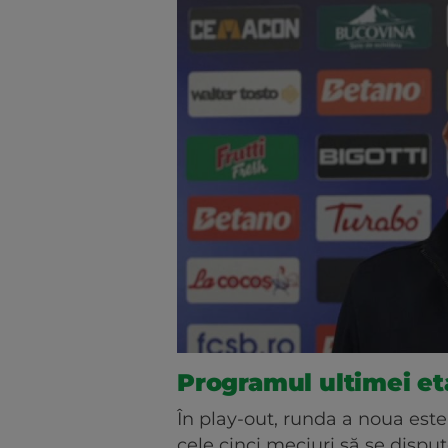
Programul ultimei et
În play-out, runda a noua este 
cele cinci meciuri să se dispu