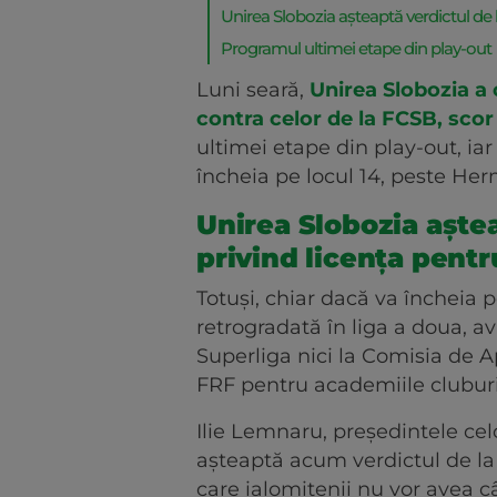
Unirea Slobozia așteaptă verdictul de 
Programul ultimei etape din play-out
Luni seară,
Unirea Slobozia a
contra celor de la FCSB, scor
ultimei etape din play-out, iar
încheia pe locul 14, peste He
Unirea Slobozia aștea
privind licența pentr
Totuși, chiar dacă va încheia p
retrogradată în liga a doua, a
Superliga nici la Comisia de 
FRF pentru academiile cluburilo
Ilie Lemnaru, președintele cel
așteaptă acum verdictul de la T
care ialomițenii nu vor avea c