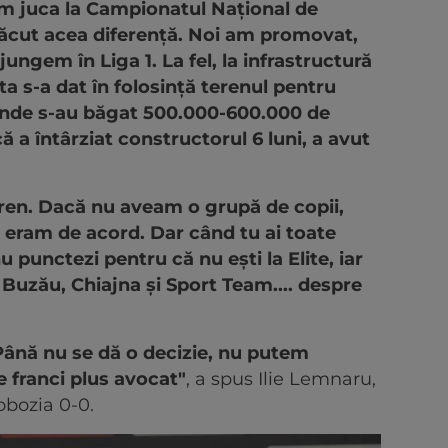
m juca la Campionatul Național de
 făcut acea diferență. Noi am promovat,
jungem în Liga 1. La fel, la infrastructură
a s-a dat în folosință terenul pentru
 unde s-au băgat 500.000-600.000 de
ă a întârziat constructorul 6 luni, a avut
teren. Dacă nu aveam o grupă de copii,
ci eram de acord. Dar când tu ai toate
nu punctezi pentru că nu ești la Elite, iar
PS Buzău, Chiajna și Sport Team.... despre
Până nu se dă o decizie, nu putem
 franci plus avocat"
, a spus Ilie Lemnaru,
obozia 0-0.