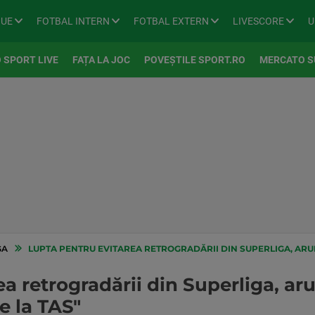
GUE
FOTBAL INTERN
FOTBAL EXTERN
LIVESCORE
U
 SPORT LIVE
FAȚA LA JOC
POVEȘTILE SPORT.RO
MERCATO S
GA
LUPTA PENTRU EVITAREA RETROGRADĂRII DIN SUPERLIGA, ARUNCATĂ 
a retrogradării din Superliga, aru
e la TAS"