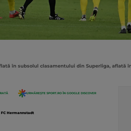
lată în subsolul clasamentului din Superliga, aflată î
ERATĂ
URMĂREȘTE SPORT.RO ÎN GOOGLE DISCOVER
FC Hermannstadt