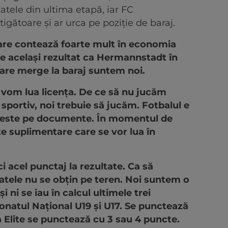
atele din ultima etapă, iar FC
gătoare și ar urca pe poziție de baraj.
are contează foarte mult în economia
e același rezultat ca Hermannstadt în
care merge la baraj suntem noi.
vom lua licența. De ce să nu jucăm
sportiv, noi trebuie să jucăm. Fotbalul e
nu este pe documente. În momentul de
e suplimentare care se vor lua în
ci acel punctaj la rezultate. Ca să
atele nu se obțin pe teren. Noi suntem o
 ni se iau în calcul ultimele trei
natul Național U19 și U17. Se punctează
a Elite se punctează cu 3 sau 4 puncte.