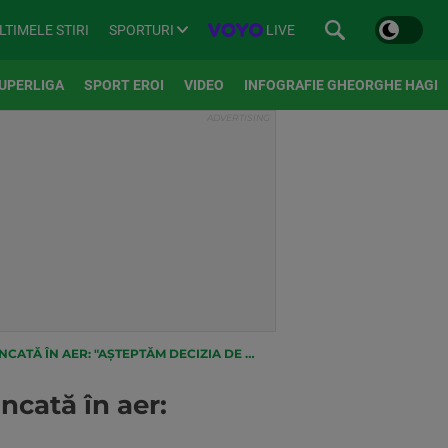
SPORTURI
LIVE
LTIMELE STIRI
UPERLIGA
SPORT EROI
VIDEO
INFOGRAFIE GHEORGHE HAGI
ÎN AER: "AȘTEPTĂM DECIZIA DE LA TAS"
ncată în aer: