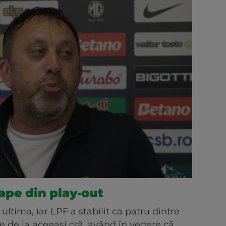
ape din play-out
ultima, iar LPF a stabilit ca patru dintre
te de la aceeași oră, având în vedere că