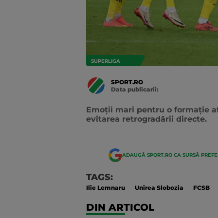
SUPERLIGA
SPORT.RO
Data publicarii:
Data
actualizarii:
Emoții mari pentru o formație af
evitarea retrogradării directe.
ADAUGĂ SPORT.RO CA SURSĂ PREF
TAGS:
Ilie Lemnaru
Unirea Slobozia
FCSB
DIN ARTICOL