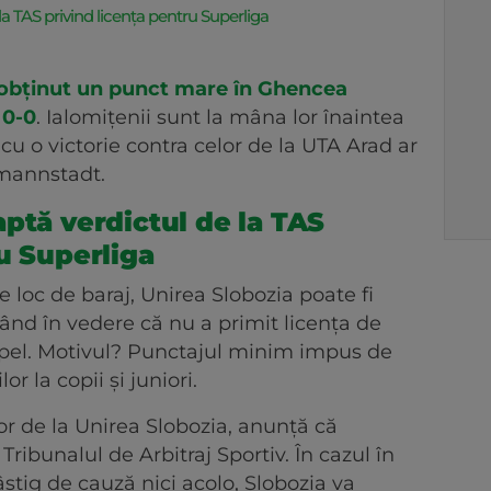
la TAS privind licența pentru Superliga
 obținut un punct mare în Ghencea
 0-0
. Ialomițenii sunt la mâna lor înaintea
 cu o victorie contra celor de la UTA Arad ar
rmannstadt.
ptă verdictul de la TAS
u Superliga
e loc de baraj, Unirea Slobozia poate fi
vând în vedere că nu a primit licența de
Apel. Motivul? Punctajul minim impus de
r la copii și juniori.
or de la Unirea Slobozia, anunță că
ribunalul de Arbitraj Sportiv. În cazul în
âștig de cauză nici acolo, Slobozia va