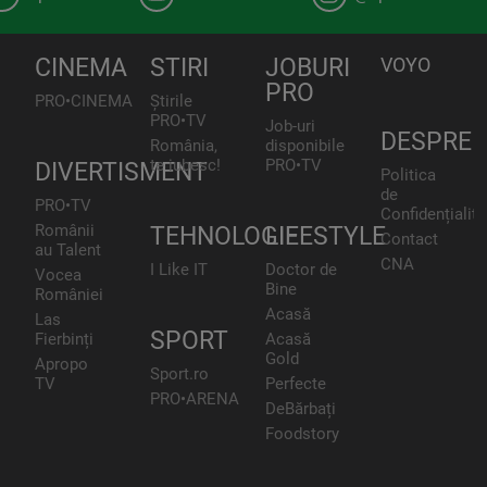
CINEMA
STIRI
JOBURI
VOYO
PRO
PRO•CINEMA
Știrile
PRO•TV
Job-uri
DESPRE
România,
disponibile
te iubesc!
PRO•TV
DIVERTISMENT
Politica
de
PRO•TV
Confidențialita
Românii
TEHNOLOGIE
LIFESTYLE
Contact
au Talent
CNA
I Like IT
Doctor de
Vocea
Bine
României
Acasă
Las
SPORT
Fierbinți
Acasă
Gold
Apropo
Sport.ro
TV
Perfecte
PRO•ARENA
DeBărbați
Foodstory