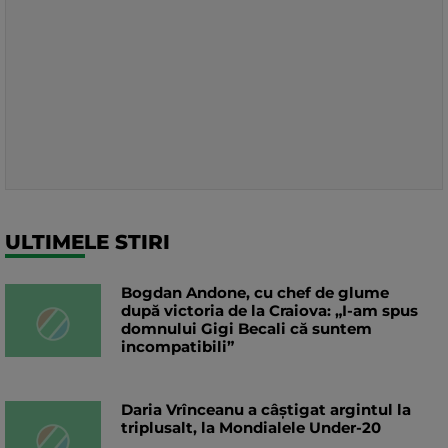
ULTIMELE STIRI
Bogdan Andone, cu chef de glume
după victoria de la Craiova: „I-am spus
domnului Gigi Becali că suntem
incompatibili”
Daria Vrînceanu a câştigat argintul la
triplusalt, la Mondialele Under-20