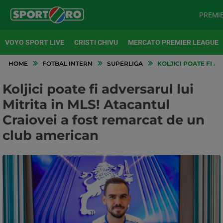
PREMI
VOYO SPORT LIVE
CRISTI CHIVU
MERCATO PREMIER LEAGUE
HOME
FOTBAL INTERN
SUPERLIGA
KOLJICI POATE FI A
Koljici poate fi adversarul lui
Mitrita in MLS! Atacantul
Craiovei a fost remarcat de un
club american