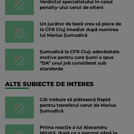
Verdictul specialistului în cazul
penalty-ului cerut de olteni
Un jucător de bază vrea să plece de
la CFR Cluj imediat după numirea
lui Marius Șumudică
Șumudică la CFR Cluj: adevăratele
motive pentru care Șumi a spus
“DA” unui job considerat sub
standarde
ALTE SUBIECTE DE INTERES
Cât trebuie să plătească Rapid
pentru transferul cerut de Marius
Șumudică
Prima reacție a lui Alexandru
Mitriță, după ce a semnat până în