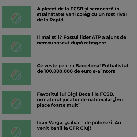
A plecat de la FCSB și semnează în
străinătate! Va fi coleg cu un fost rival
de la Rapid
Îl mai știi? Fostul lider ATP a ajuns de
nerecunoscut după retragere
Ce veste pentru Barcelona! Fotbalistul
de 100.000.000 de euro s-a întors
Favoritul lui Gigi Becali la FCSB,
următorul jucător de națională: „Îmi
place foarte mult”
Ioan Varga, „salvat” de polonezi. Au
venit banii la CFR Cluj!