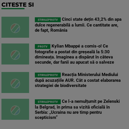
CITESTE SI
Cinci state dețin 43,2% din apa
STIRILEPROTV
dulce regenerabilă a lumii. Ce cantitate are,
de fapt, România
Kylian Mbappé a comis-o! Ce
PROTV
fotografie a postat din greșeală la 5:30
dimineața. Imaginea a dispărut în câteva
secunde, dar fanii au apucat să o salveze
Reacția Ministerului Mediului
STIRILEPROTV
după acuzațiile AUR. Cât a costat elaborarea
strategiei de biodiversitate
Ce l-a nemulțumit pe Zelenski
STIRILEPROTV
la Belgrad, în prima sa vizită oficială în
Serbia: „Ucraina nu are timp pentru
scepticism”