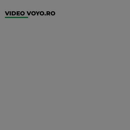
VIDEO VOYO.RO
UFC
(RO)
UFC
Fight
Night:
Gamrot
vs
Salkilld
Mai multe
UFC
detalii