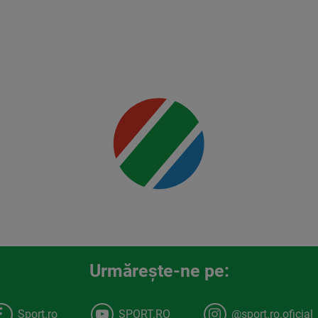
Rountree
Jr.
Mai multe
detalii
00:00
Urmăreşte-ne pe:
Sport.ro
SPORT.RO
@sport.ro.oficial