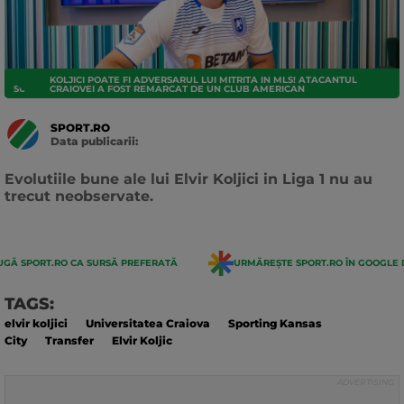
KOLJICI POATE FI ADVERSARUL LUI MITRITA IN MLS! ATACANTUL
SUPERLIGA
CRAIOVEI A FOST REMARCAT DE UN CLUB AMERICAN
SPORT.RO
Data publicarii:
Data
actualizarii:
Evolutiile bune ale lui Elvir Koljici in Liga 1 nu au
trecut neobservate.
GĂ SPORT.RO CA SURSĂ PREFERATĂ
URMĂREȘTE SPORT.RO ÎN GOOGLE 
TAGS:
elvir koljici
Universitatea Craiova
Sporting Kansas
City
Transfer
Elvir Koljic