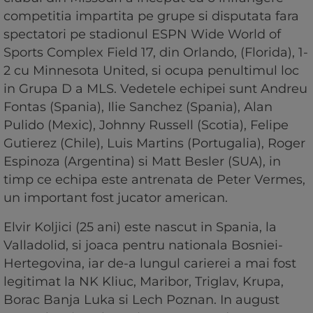
competitia impartita pe grupe si disputata fara
spectatori pe stadionul ESPN Wide World of
Sports Complex Field 17, din Orlando, (Florida), 1-
2 cu Minnesota United, si ocupa penultimul loc
in Grupa D a MLS. Vedetele echipei sunt Andreu
Fontas (Spania), Ilie Sanchez (Spania), Alan
Pulido (Mexic), Johnny Russell (Scotia), Felipe
Gutierez (Chile), Luis Martins (Portugalia), Roger
Espinoza (Argentina) si Matt Besler (SUA), in
timp ce echipa este antrenata de Peter Vermes,
un important fost jucator american.
Elvir Koljici (25 ani) este nascut in Spania, la
Valladolid, si joaca pentru nationala Bosniei-
Hertegovina, iar de-a lungul carierei a mai fost
legitimat la NK Kliuc, Maribor, Triglav, Krupa,
Borac Banja Luka si Lech Poznan. In august