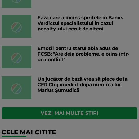
Faza care a încins spiritele în Bănie.
Verdictul specialistului în cazul
penalty-ului cerut de olteni
Emoții pentru starul abia adus de
FCSB: "Are deja probleme, e prins într-
un conflict"
Un jucător de bază vrea să plece de la
CFR Cluj imediat după numirea lui
Marius Șumudică
VEZI MAI MULTE STIRI
CELE MAI CITITE