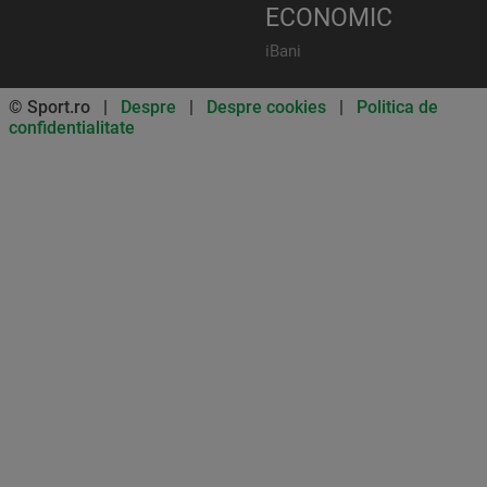
ECONOMIC
iBani
© Sport.ro |
Despre
|
Despre cookies
|
Politica de
confidentialitate
Don’t miss out on our news and
updates! Enable push
notifications
SUBSCRIBE
NOT NOW
UNSUBSCRIBE