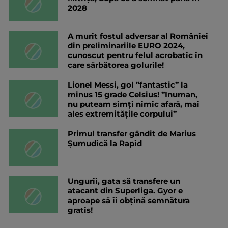
2028
A murit fostul adversar al României
din preliminariile EURO 2024,
cunoscut pentru felul acrobatic în
care sărbătorea golurile!
Lionel Messi, gol ”fantastic” la
minus 15 grade Celsius! ”Inuman,
nu puteam simţi nimic afară, mai
ales extremităţile corpului”
Primul transfer gândit de Marius
Șumudică la Rapid
Ungurii, gata să transfere un
atacant din Superliga. Gyor e
aproape să îi obțină semnătura
gratis!