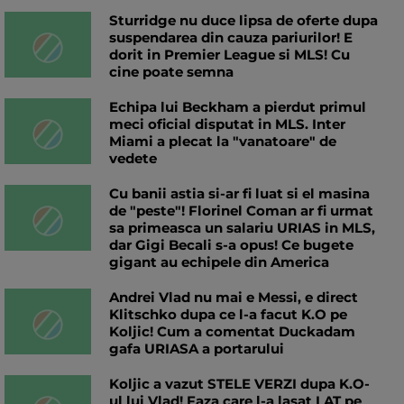
Sturridge nu duce lipsa de oferte dupa
suspendarea din cauza pariurilor! E
dorit in Premier League si MLS! Cu
cine poate semna
Echipa lui Beckham a pierdut primul
meci oficial disputat in MLS. Inter
Miami a plecat la "vanatoare" de
vedete
Cu banii astia si-ar fi luat si el masina
de "peste"! Florinel Coman ar fi urmat
sa primeasca un salariu URIAS in MLS,
dar Gigi Becali s-a opus! Ce bugete
gigant au echipele din America
Andrei Vlad nu mai e Messi, e direct
Klitschko dupa ce l-a facut K.O pe
Koljic! Cum a comentat Duckadam
gafa URIASA a portarului
Koljic a vazut STELE VERZI dupa K.O-
ul lui Vlad! Faza care l-a lasat LAT pe