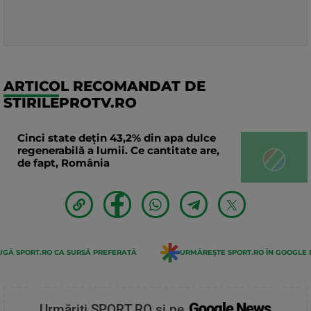
ARTICOL RECOMANDAT DE
STIRILEPROTV.RO
Cinci state dețin 43,2% din apa dulce
regenerabilă a lumii. Ce cantitate are,
de fapt, România
GĂ SPORT.RO CA SURSĂ PREFERATĂ
URMĂREȘTE SPORT.RO ÎN GOOGLE 
Google News
Urmăriți SPORT.RO și pe