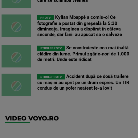
care se schimbă vremea
Kylian Mbappé a comis-o! Ce
PROTV
fotografie a postat din greșeală la 5:30
dimineața. Imaginea a dispărut în câteva
secunde, dar fanii au apucat să o salveze
Se construiește cea mai înaltă
STIRILEPROTV
clădire din lume. Primul zgârie-nori de 1.000
de metri. Unde este ridicat
Accident după ce două trailere
STIRILEPROTV
cu mașini au oprit pe un drum expres. Un TIR
condus de un șofer neatent le-a lovit
VIDEO VOYO.RO