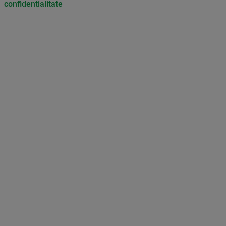
confidentialitate
Don’t miss out on our news and
updates! Enable push
notifications
SUBSCRIBE
NOT NOW
UNSUBSCRIBE