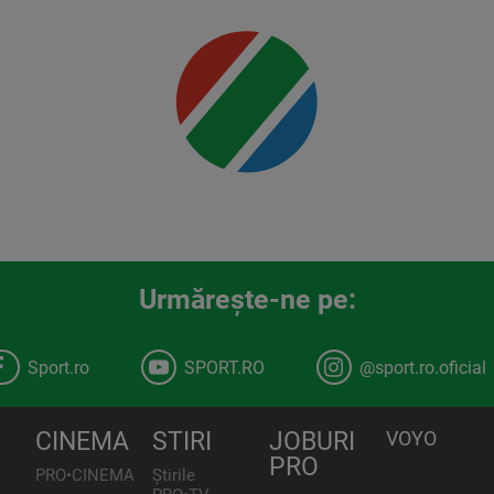
detalii
00:00
Urmăreşte-ne pe:
Sport.ro
SPORT.RO
@sport.ro.oficial
CINEMA
STIRI
JOBURI
VOYO
PRO
PRO•CINEMA
Știrile