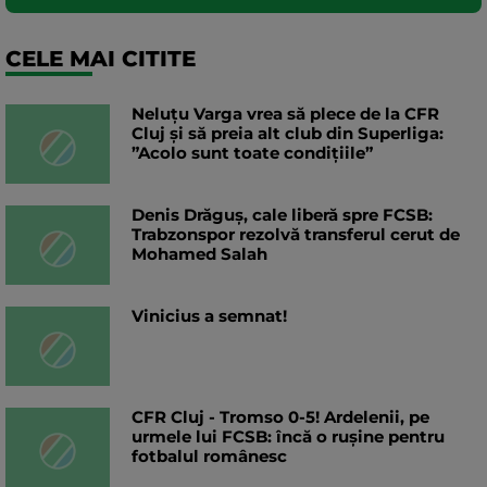
CELE MAI CITITE
Neluțu Varga vrea să plece de la CFR
Cluj și să preia alt club din Superliga:
”Acolo sunt toate condițiile”
Denis Drăguș, cale liberă spre FCSB:
Trabzonspor rezolvă transferul cerut de
Mohamed Salah
Vinicius a semnat!
CFR Cluj - Tromso 0-5! Ardelenii, pe
urmele lui FCSB: încă o rușine pentru
fotbalul românesc