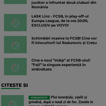
jucător a înfruntat două cluburi din
România
LASK Linz - FCSB, în play-off-ul
Europa League, de la ora 20:00,
EXCLUSIV pe VOYO!
Schimbări masive la FCSB! Cine vor
fi înlocuitorii lui Radunovic și Crețu
Cine e noul ”stâlp” al FCSB-ului!
”Fail” la singura experiență în
străinătate
CITESTE SI
Ploi torențiale, vijelii și
STIRILEPROTV
grindină, după o nouă zi de foc. Zonele în