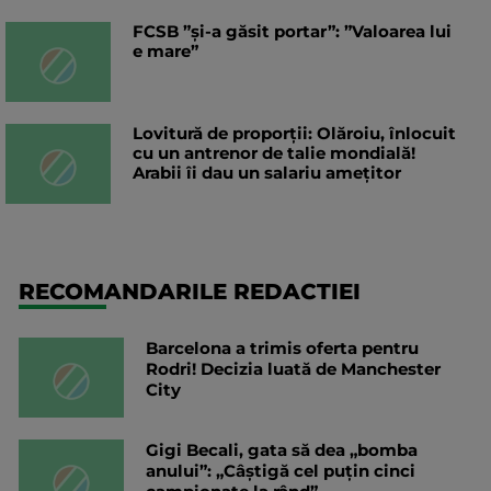
FCSB ”și-a găsit portar”: ”Valoarea lui
e mare”
Lovitură de proporții: Olăroiu, înlocuit
cu un antrenor de talie mondială!
Arabii îi dau un salariu amețitor
RECOMANDARILE REDACTIEI
Barcelona a trimis oferta pentru
Rodri! Decizia luată de Manchester
City
Gigi Becali, gata să dea „bomba
anului”: „Câștigă cel puțin cinci