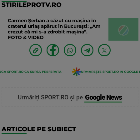
STIRILEPROTV.RO
Carmen Șerban a căzut cu mașina în
craterul uriaș apărut în București: „Am
crezut că mi s-a zdrobit mașina”.
FOTO & VIDEO
GĂ SPORT.RO CA SURSĂ PREFERATĂ
URMĂREȘTE SPORT.RO ÎN GOOGLE 
Google News
Urmăriți SPORT.RO și pe
ARTICOLE PE SUBIECT