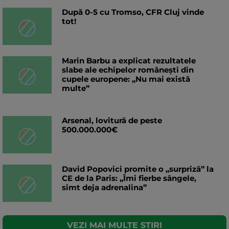
După 0-5 cu Tromso, CFR Cluj vinde
tot!
Marin Barbu a explicat rezultatele
slabe ale echipelor românești din
cupele europene: „Nu mai există
multe”
Arsenal, lovitură de peste
500.000.000€
David Popovici promite o „surpriză” la
CE de la Paris: „Îmi fierbe sângele,
simt deja adrenalina”
VEZI MAI MULTE STIRI