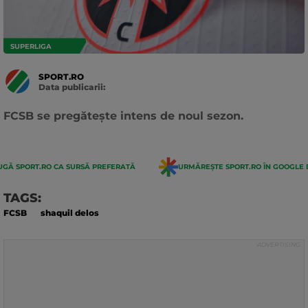
SUPERLIGA
SPORT.RO
Data publicarii:
Data
actualizarii:
FCSB se pregătește intens de noul sezon.
GĂ SPORT.RO CA SURSĂ PREFERATĂ
URMĂREȘTE SPORT.RO ÎN GOOGLE 
TAGS:
FCSB
shaquil delos