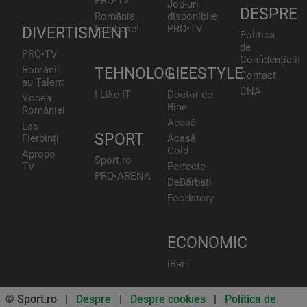
PRO•TV
Job-uri
DESPRE
România,
disponibile
te iubesc!
PRO•TV
DIVERTISMENT
Politica
de
PRO•TV
Confidențialita
Românii
TEHNOLOGIE
LIFESTYLE
Contact
au Talent
CNA
I Like IT
Doctor de
Vocea
Bine
României
Acasă
Las
SPORT
Fierbinți
Acasă
Gold
Apropo
Sport.ro
TV
Perfecte
PRO•ARENA
DeBărbați
Foodstory
ECONOMIC
iBani
© Sport.ro |
Despre
|
Despre cookies
|
Politica de