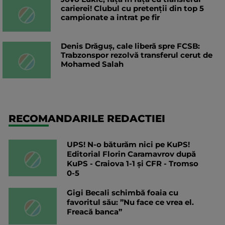
carierei! Clubul cu pretenții din top 5
campionate a intrat pe fir
Denis Drăguș, cale liberă spre FCSB:
Trabzonspor rezolvă transferul cerut de
Mohamed Salah
RECOMANDARILE REDACTIEI
UPS! N-o băturăm nici pe KuPS!
Editorial Florin Caramavrov după
KuPS - Craiova 1-1 și CFR - Tromso
0-5
Gigi Becali schimbă foaia cu
favoritul său: ”Nu face ce vrea el.
Freacă banca”