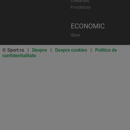
DeBărbați
Foodstory
ECONOMIC
iBani
© Sport.ro |
Despre
|
Despre cookies
|
Politica de
confidentialitate
Don’t miss out on our news and
updates! Enable push
notifications
SUBSCRIBE
NOT NOW
UNSUBSCRIBE