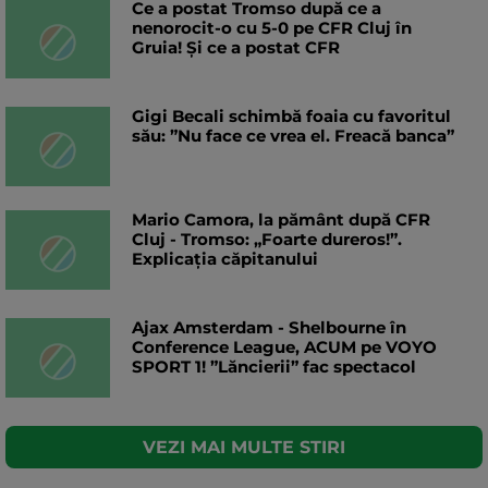
Ce a postat Tromso după ce a
nenorocit-o cu 5-0 pe CFR Cluj în
Gruia! Și ce a postat CFR
Gigi Becali schimbă foaia cu favoritul
său: ”Nu face ce vrea el. Freacă banca”
Mario Camora, la pământ după CFR
Cluj - Tromso: „Foarte dureros!”.
Explicația căpitanului
Ajax Amsterdam - Shelbourne în
Conference League, ACUM pe VOYO
SPORT 1! ”Lăncierii” fac spectacol
VEZI MAI MULTE STIRI