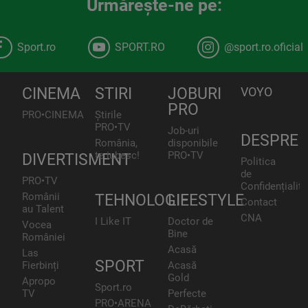
Urmăreşte-ne pe:
Sport.ro
SPORT.RO
@sport.ro.oficial
CINEMA
STIRI
JOBURI
VOYO
PRO
PRO•CINEMA
Știrile
PRO•TV
Job-uri
DESPRE
România,
disponibile
te iubesc!
PRO•TV
DIVERTISMENT
Politica
de
PRO•TV
Confidențialita
Românii
TEHNOLOGIE
LIFESTYLE
Contact
au Talent
CNA
I Like IT
Doctor de
Vocea
Bine
României
Acasă
Las
SPORT
Fierbinți
Acasă
Gold
Apropo
Sport.ro
TV
Perfecte
PRO•ARENA