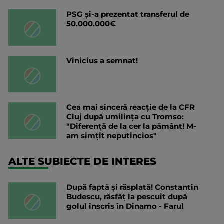
PSG și-a prezentat transferul de
50.000.000€
Vinicius a semnat!
Cea mai sinceră reacție de la CFR
Cluj după umilința cu Tromso:
"Diferență de la cer la pământ! M-
am simțit neputincios"
ALTE SUBIECTE DE INTERES
După faptă și răsplată! Constantin
Budescu, răsfăț la pescuit după
golul înscris în Dinamo - Farul