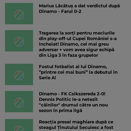
Marius Lăcătuș a dat verdictul după
Dinamo - Farul 0-2
Tragerea la sorți pentru meciurile
din play-off-ul Cupei României s-a
încheiat! Dinamo, cel mai greu
adversar + vom avea sigur echipă
din Liga 3 în faza grupelor
Fostul fotbalist al lui Dinamo,
”printre cei mai buni” la debutul în
Serie A!
Dinamo - FK Csikszereda 2-0!
Dennis Politic le-a netezit
"câinilor" drumul către un nou
sezon în prima ligă
Reacția presei maghiare după ce
steagul Ținutului Secuiesc a fost