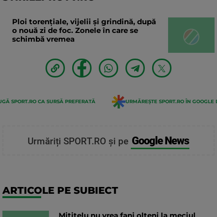
Ploi torențiale, vijelii și grindină, după
o nouă zi de foc. Zonele în care se
schimbă vremea
GĂ SPORT.RO CA SURSĂ PREFERATĂ
URMĂREȘTE SPORT.RO ÎN GOOGLE 
Google News
Urmăriți SPORT.RO și pe
ARTICOLE PE SUBIECT
Mititelu nu vrea fani olteni la meciul