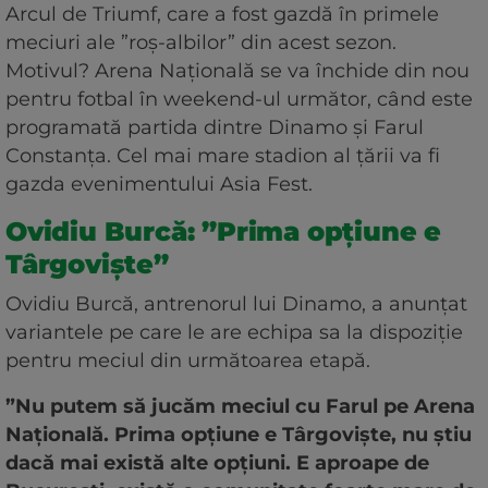
Arcul de Triumf, care a fost gazdă în primele
meciuri ale ”roș-albilor” din acest sezon.
Motivul? Arena Națională se va închide din nou
pentru fotbal în weekend-ul următor, când este
programată partida dintre Dinamo și Farul
Constanța. Cel mai mare stadion al țării va fi
gazda evenimentului Asia Fest.
Ovidiu Burcă: ”Prima opțiune e
Târgoviște”
Ovidiu Burcă, antrenorul lui Dinamo, a anunțat
variantele pe care le are echipa sa la dispoziție
pentru meciul din următoarea etapă.
”Nu putem să jucăm meciul cu Farul pe Arena
Națională. Prima opțiune e Târgoviște, nu știu
dacă mai există alte opțiuni. E aproape de