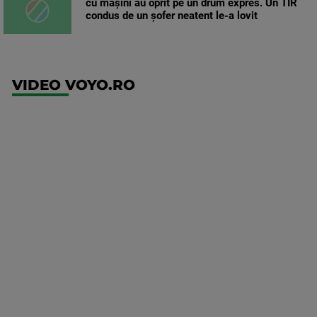
cu mașini au oprit pe un drum expres. Un TIR
condus de un șofer neatent le-a lovit
VIDEO VOYO.RO
UEFA
Europa
Conference
League
Twente -
FC DAC
1904