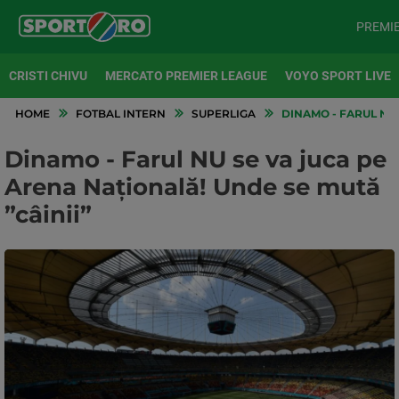
PREMI
CRISTI CHIVU
MERCATO PREMIER LEAGUE
VOYO SPORT LIVE
HOME
FOTBAL INTERN
SUPERLIGA
DINAMO - FARUL NU 
Dinamo - Farul NU se va juca pe
Arena Națională! Unde se mută
”câinii”