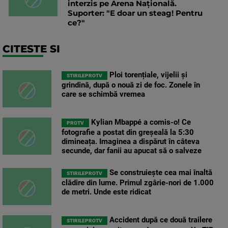
interzis pe Arena Națională.
Suporter: "E doar un steag! Pentru
ce?"
CITESTE SI
Ploi torențiale, vijelii și
STIRILEPROTV
grindină, după o nouă zi de foc. Zonele în
care se schimbă vremea
Kylian Mbappé a comis-o! Ce
PROTV
fotografie a postat din greșeală la 5:30
dimineața. Imaginea a dispărut în câteva
secunde, dar fanii au apucat să o salveze
Se construiește cea mai înaltă
STIRILEPROTV
clădire din lume. Primul zgârie-nori de 1.000
de metri. Unde este ridicat
Accident după ce două trailere
STIRILEPROTV