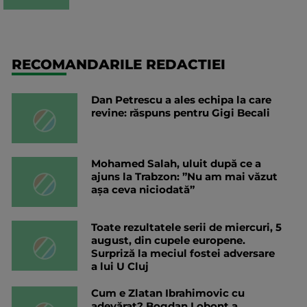
RECOMANDARILE REDACTIEI
Dan Petrescu a ales echipa la care
revine: răspuns pentru Gigi Becali
Mohamed Salah, uluit după ce a
ajuns la Trabzon: ”Nu am mai văzut
așa ceva niciodată”
Toate rezultatele serii de miercuri, 5
august, din cupele europene.
Surpriză la meciul fostei adversare
a lui U Cluj
Cum e Zlatan Ibrahimovic cu
adevărat? Bogdan Lobonț a