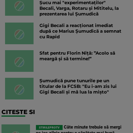
Șucu mai "experimentaților"
Becali, Varga, Rotaru și Mititelu, la
prezentarea lui Șumudică
Gigi Becali a reacționat imediat
după ce Marius Șumudică a semnat
cu Rapid
Sfat pentru Florin Niță: ”Acolo să
meargă și să termine!”
Șumudică pune tunurile pe un
titular de la FCSB: "Eu i-am zis lui
Gigi Becali și mă lua la mișto"
CITESTE SI
Câte minute trebuie să mergi
STIRILEPROTV
pe jos zilnic pentru o sănătate mai bună.