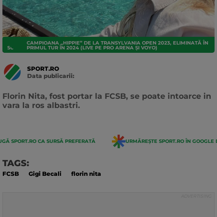
CAMPIOANA „HIPPIE” DE LA TRANSYLVANIA OPEN 2023, ELIMINATĂ ÎN
SUPERLIGA
PRIMUL TUR ÎN 2024 (LIVE PE PRO ARENA ȘI VOYO)
SPORT.RO
Data publicarii:
Data
actualizarii:
Florin Nita, fost portar la FCSB, se poate intoarce in
vara la ros albastri.
GĂ SPORT.RO CA SURSĂ PREFERATĂ
URMĂREȘTE SPORT.RO ÎN GOOGLE 
TAGS:
FCSB
Gigi Becali
florin nita