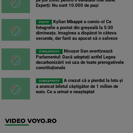
Experți: Nu sunt 10.000 de pași
Kylian Mbappé a comis-o! Ce
PROTV
fotografie a postat din greșeală la 5:30
dimineața. Imaginea a dispărut în câteva
secunde, dar fanii au apucat să o salveze
Nicușor Dan avertizează
STIRILEPROTV
Parlamentul: Dacă adoptați astfel Legea
decarbonizării voi uza de toate prerogativele
constituționale
A crezut că a pierdut la loto și
STIRILEPROTV
a aruncat biletul câștigător de 1 milion de
euro. Ce a urmat e neașteptat
VIDEO VOYO.RO