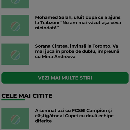
Mohamed Salah, uluit după ce a ajuns
la Trabzon: ”Nu am mai văzut așa ceva
niciodată”
Sorana Cîrstea, învinsă la Toronto. Va
mai juca în proba de dublu, împreună
cu Mirra Andreeva
VEZI MAI MULTE STIRI
CELE MAI CITITE
A semnat azi cu FCSB! Campion și
câștigător al Cupei cu două echipe
diferite