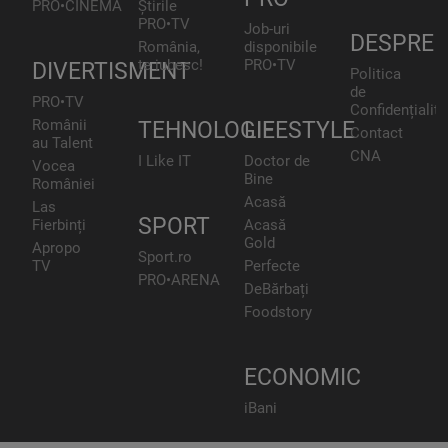
PRO•CINEMA
Știrile
PRO•TV
Job-uri
DESPRE
România,
disponibile
te iubesc!
PRO•TV
DIVERTISMENT
Politica
de
PRO•TV
Confidențialita
Românii
TEHNOLOGIE
LIFESTYLE
Contact
au Talent
CNA
I Like IT
Doctor de
Vocea
Bine
României
Acasă
Las
SPORT
Fierbinți
Acasă
Gold
Apropo
Sport.ro
TV
Perfecte
PRO•ARENA
DeBărbați
Foodstory
ECONOMIC
iBani