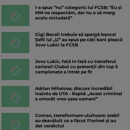
I-a spus ”nu” categoric lui FCSB: ”Eu și
MM ne respectăm, dar nu o să merg
acolo niciodată”
Gigi Becali trebuie să spargă banca!
Șefii lui „U” au spus pe câți bani pleacă
Jovo Lukić la FCSB
Jovo Lukic, față în față cu transferul
carierei! Clubul cu pretenții din top 5
campionate a intrat pe fir
Adrian Mihalcea, discurs incredibil
înainte de UTA - Rapid: „Acest criminal
a omorât vreo șase oameni”
Coman, transformare uluitoare: arabii
au dezvăluit ce a făcut Florinel și au
dat verdictul