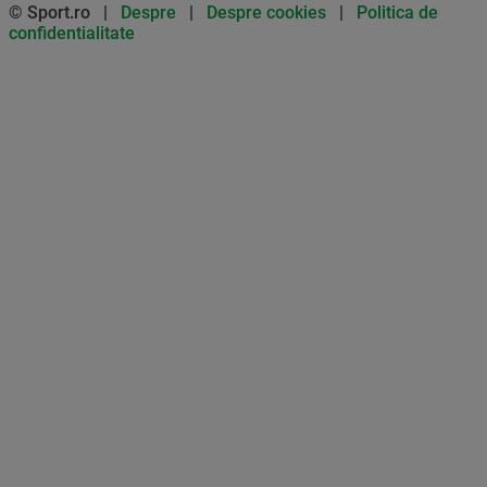
© Sport.ro |
Despre
|
Despre cookies
|
Politica de
confidentialitate
Don’t miss out on our news and
updates! Enable push
notifications
SUBSCRIBE
NOT NOW
UNSUBSCRIBE