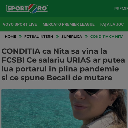
PREMI
VOYO SPORT LIVE
MERCATO PREMIER LEAGUE
FAȚA LA JOC
HOME
FOTBAL INTERN
SUPERLIGA
CONDITIA CA NITA S
CONDITIA ca Nita sa vina la
FCSB! Ce salariu URIAS ar putea
lua portarul in plina pandemie
si ce spune Becali de mutare