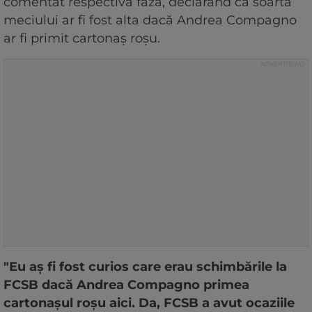
comentat respectiva fază, declarând că soarta
meciului ar fi fost alta dacă Andrea Compagno
ar fi primit cartonaș roșu.
"Eu aş fi fost curios care erau schimbările la
FCSB dacă Andrea Compagno primea
cartonaşul roşu aici. Da, FCSB a avut ocaziile