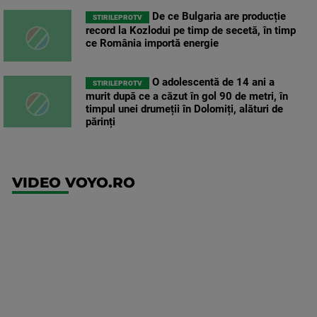
De ce Bulgaria are producție
STIRILEPROTV
record la Kozlodui pe timp de secetă, în timp
ce România importă energie
O adolescentă de 14 ani a
STIRILEPROTV
murit după ce a căzut în gol 90 de metri, în
timpul unei drumeții în Dolomiți, alături de
părinți
VIDEO VOYO.RO
UFC
(EN)
UFC