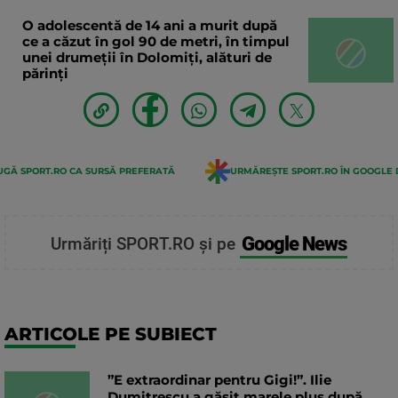
O adolescentă de 14 ani a murit după
ce a căzut în gol 90 de metri, în timpul
unei drumeții în Dolomiți, alături de
părinți
GĂ SPORT.RO CA SURSĂ PREFERATĂ
URMĂREȘTE SPORT.RO ÎN GOOGLE 
Google News
Urmăriți SPORT.RO și pe
ARTICOLE PE SUBIECT
”E extraordinar pentru Gigi!”. Ilie
Dumitrescu a găsit marele plus după