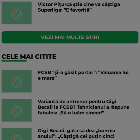
Victor Pițurcă știe cine va câștiga
Superliga: ”E favorită”
VEZI MAI MULTE STIRI
CELE MAI CITITE
FCSB ”și-a găsit portar”: ”Valoarea lui
e mare”
Variantă de antrenor pentru Gigi
Becali la FCSB? Tehnicianul a răspuns
fabulos: „Să o luăm sincer!”
Gigi Becali, gata să dea „bomba
anului”: „Câștigă cel puțin cinci