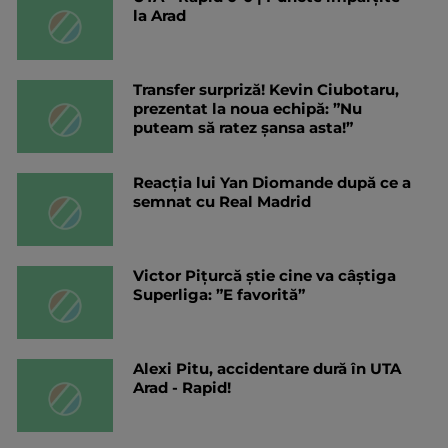
la Arad
Transfer surpriză! Kevin Ciubotaru,
prezentat la noua echipă: ”Nu
puteam să ratez șansa asta!”
Reacția lui Yan Diomande după ce a
semnat cu Real Madrid
Victor Pițurcă știe cine va câștiga
Superliga: ”E favorită”
Alexi Pitu, accidentare dură în UTA
Arad - Rapid!