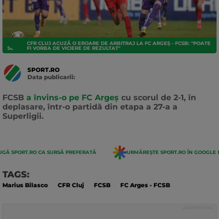
CFR CLUJ ACUZĂ O EROARE DE ARBITRAJ LA FC ARGEȘ - FCSB: "POATE
SUPERLIGA
FI VORBA DE VICIERE DE REZULTAT"
SPORT.RO
Data publicarii:
Data
actualizarii:
FCSB
a învins-o pe FC Argeş
cu scorul de 2-1, în
deplasare, într-o partidă din etapa a 27-a a
Superligii.
GĂ SPORT.RO CA SURSĂ PREFERATĂ
URMĂREȘTE SPORT.RO ÎN GOOGLE 
TAGS:
Marius Bilasco
CFR Cluj
FCSB
FC Arges - FCSB