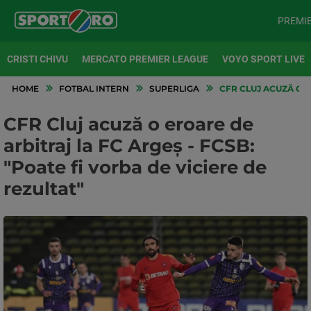
PREMI
CRISTI CHIVU
MERCATO PREMIER LEAGUE
VOYO SPORT LIVE
HOME
FOTBAL INTERN
SUPERLIGA
CFR CLUJ ACUZĂ O E
CFR Cluj acuză o eroare de
arbitraj la FC Argeș - FCSB:
"Poate fi vorba de viciere de
rezultat"