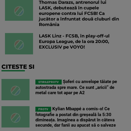
Thomas Darazs, antrenorul lui
LASK, debutează în cupele
europene contra lui FCSB! Ca
jucător a înfruntat două cluburi din
România
LASK Linz - FCSB, în play-off-ul
Europa League, de la ora 20:00,
EXCLUSIV pe VOYO!
CITESTE SI
Șoferi cu anvelope tăiate pe
STIRILEPROTV
autostrada spre mare. Ce sunt „aricii” de
metal care tot apar pe A2
Kylian Mbappé a comis-o! Ce
PROTV
fotografie a postat din greșeală la 5:30
dimineața. Imaginea a dispărut în câteva
secunde, dar fanii au apucat să o salveze