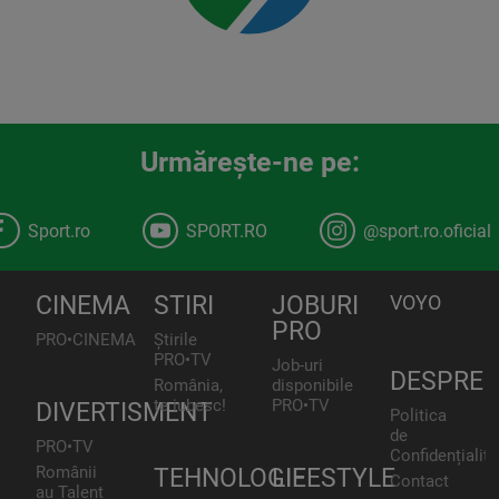
Urmăreşte-ne pe:
Sport.ro
SPORT.RO
@sport.ro.oficial
CINEMA
STIRI
JOBURI
VOYO
PRO
PRO•CINEMA
Știrile
PRO•TV
Job-uri
DESPRE
România,
disponibile
te iubesc!
PRO•TV
DIVERTISMENT
Politica
de
PRO•TV
Confidențialita
Românii
TEHNOLOGIE
LIFESTYLE
Contact
au Talent