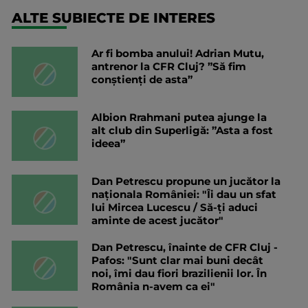
ALTE SUBIECTE DE INTERES
Ar fi bomba anului! Adrian Mutu,
antrenor la CFR Cluj? ”Să fim
conștienți de asta”
Albion Rrahmani putea ajunge la
alt club din Superligă: ”Asta a fost
ideea”
Dan Petrescu propune un jucător la
naționala României: "Îi dau un sfat
lui Mircea Lucescu / Să-ți aduci
aminte de acest jucător"
Dan Petrescu, înainte de CFR Cluj -
Pafos: "Sunt clar mai buni decât
noi, îmi dau fiori brazilienii lor. În
România n-avem ca ei"