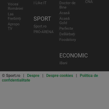
CNA
I Like IT
Doctor de
Vocea
Bine
României
Acasă
Las
SPORT
Fierbinți
Acasă
Gold
Apropo
Sport.ro
TV
Perfecte
PRO•ARENA
DeBărbați
Foodstory
ECONOMIC
iBani
© Sport.ro |
Despre
|
Despre cookies
|
Politica de
confidentialitate
Don’t miss out on our news and
updates! Enable push
notifications