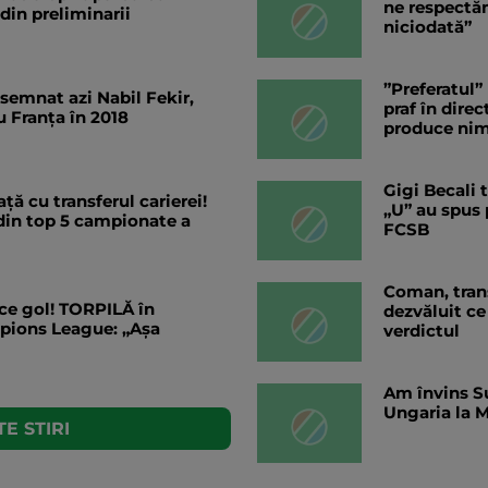
ne respectă
 din preliminarii
niciodată”
”Preferatul”
 semnat azi Nabil Fekir,
praf în dire
 Franța în 2018
produce nim
Gigi Becali 
ață cu transferul carierei!
„U” au spus 
 din top 5 campionate a
FCSB
Coman, trans
e gol! TORPILĂ în
dezvăluit ce 
mpions League: „Așa
verdictul
Am învins Su
Ungaria la M
E STIRI