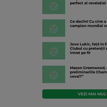
perfect al revelației
Ce declin! Cu cine a
campion mondial cu
Jovo Lukic, față în f
Clubul cu pretenții
intrat pe fir
Mason Greenwood, c
preliminariile Cha
ceva!?”
VEZI MAI MULT