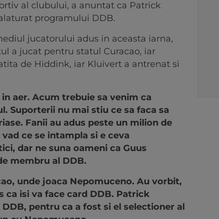
tiv al clubului, a anuntat ca Patrick
 alaturat programului DDB.
mediul jucatorului adus in aceasta iarna,
 a jucat pentru statul Curacao, iar
atita de Hiddink, iar Kluivert a antrenat si
l in aer. Acum trebuie sa venim ca
. Suporterii nu mai stiu ce sa faca sa
riase. Fanii au adus peste un milion de
u vad ce se intampla si e ceva
ptici, dar ne suna oameni ca Guus
d de membru al DDB.
acao, unde joaca Nepomuceno. Au vorbit,
zis ca isi va face card DDB. Patrick
d DDB, pentru ca a fost si el selectioner al