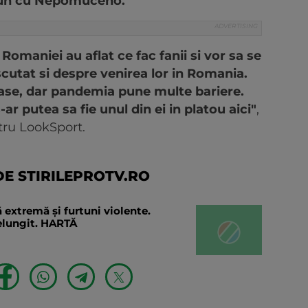
 bun cu Nepomuceno.
Romaniei au aflat ce fac fanii si vor sa se
scutat si despre venirea lor in Romania.
ase, dar pandemia pune multe bariere.
ar putea sa fie unul din ei in platou aici"
,
ntru LookSport.
E STIRILEPROTV.RO
 extremă și furtuni violente.
relungit. HARTĂ