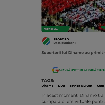
SUPERLIGA
SPORT.RO
Data publicarii:
Data
actualizarii:
Suporterii lui Dinamo au primit 
ADAUGĂ SPORT.RO CA SURSĂ PREF
TAGS:
Dinamo
DDB
patrick kluivert
Guus
In acest moment, Dinamo traies
cumpara bilete virtuale pentru