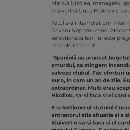
Marius Nicolae, managerul spor
Kluivert si Guus Hiddink s-au
Totul s-a intamplat prin inter
Gevaro Nepomuceno. Atacantul
selectionata tarii lui este preg
el acolo in trecut.
"Spaniolii au aruncat bugetu
smurdul, sa stingem incendiul
salveze clubul. Fac eforturi u
euro, in cam un an de zile. E
extraordinar. Multi erau sce
Hiddink, sa-si faca si ei car
E selectionerul statului Cur
antrenorul stie situatia si a 
Kluivert o sa-si faca si el car