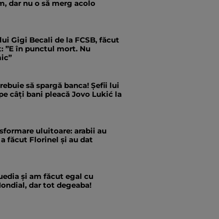
m, dar nu o să merg acolo
 lui Gigi Becali de la FCSB, făcut
ct: ”E în punctul mort. Nu
ic”
trebuie să spargă banca! Șefii lui
pe câți bani pleacă Jovo Lukić la
formare uluitoare: arabii au
a făcut Florinel și au dat
edia și am făcut egal cu
ondial, dar tot degeaba!