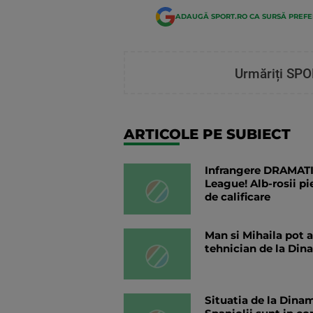
ADAUGĂ SPORT.RO CA SURSĂ PREF
Urmăriți SPO
ARTICOLE PE SUBIECT
Infrangere DRAMATI
League! Alb-rosii pi
de calificare
Man si Mihaila pot 
tehnician de la Dina
Situatia de la Dinam