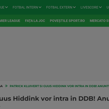
GUE
FOTBAL INTERN
FOTBAL EXTERN
LIVESCORE
U
MIER LEAGUE
FAȚA LA JOC
POVEȘTILE SPORT.RO
MERCATO S
GA
PATRICK KLUIVERT SI GUUS HIDDINK VOR INTRA IN DDB! ANUNTUL
Guus Hiddink vor intra in DDB! An
e