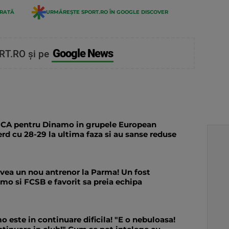
ERATĂ
URMĂREȘTE SPORT.RO ÎN GOOGLE DISCOVER
Google News
RT.RO și pe
CA pentru Dinamo in grupele European
erd cu 28-29 la ultima faza si au sanse reduse
avea un nou antrenor la Parma! Un fost
mo si FCSB e favorit sa preia echipa
o este in continuare dificila! "E o nebuloasa!