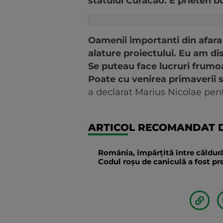
statului Curacao. E prieten
Oamenii importanti din afara 
alature proiectului. Eu am di
Se puteau face lucruri frumo
Poate cu venirea primaverii s-
a declarat Marius Nicolae pe
ARTICOL RECOMANDAT D
România, împărțită între căldură
Codul roșu de caniculă a fost p