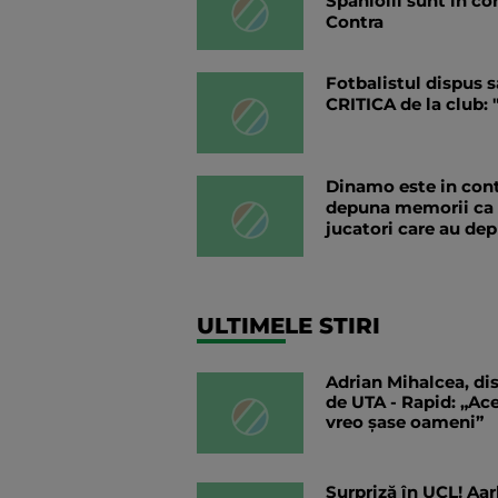
Spaniolii sunt in co
Contra
Fotbalistul dispus 
CRITICA de la club: 
Dinamo este in cont
depuna memorii ca sa
jucatori care au dep
ULTIMELE STIRI
Adrian Mihalcea, dis
de UTA - Rapid: „Ac
vreo șase oameni”
Surpriză în UCL! Aar