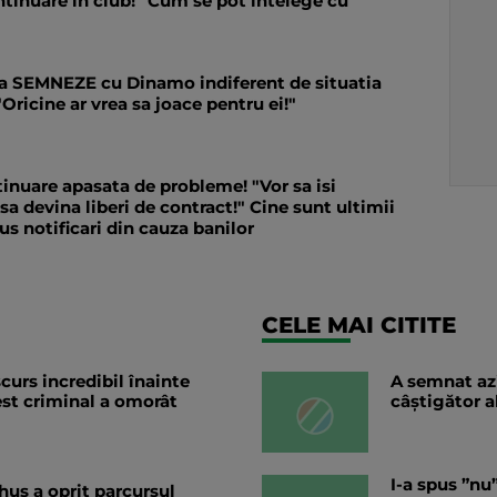
ntinuare in club!" Cum se pot intelege cu
sa SEMNEZE cu Dinamo indiferent de situatia
"Oricine ar vrea sa joace pentru ei!"
inuare apasata de probleme! "Vor sa isi
 devina liberi de contract!" Cine sunt ultimii
us notificari din cauza banilor
CELE MAI CITITE
curs incredibil înainte
A semnat az
est criminal a omorât
câștigător a
I-a spus ”nu
hus a oprit parcursul