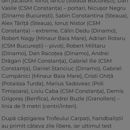
din jucătorii: Ionuţ Iancu (Steaua Bucureşti), Dan
Vasile (CSM Constanţa) – portari, Nicuşor Negru
(Dinamo Bucureşti), Sabin Constantina (Steaua),
Alex Tărîţă (Steaua), Ionuţ Nistor (CSM
Constanţa) – extreme, Călin Dedu (Dinamo),
Robert Nagy (Minaur Baia Mare), Adrian Rotaru
(CSM Bucureşti) – pivoţi, Robert Militaru
(Dinamo), Dan Racoţea (Dinamo), Andrei
Drăgan (CSM Constanţa), Gabriel Ilie (CSM
Constanţa), Daniel Stanciuc (Dinamo), Gabriel
Cumpănici (Minaur Baia Mare), Cristi Ghiţă
(Potaissa Turda), Marius Sadoveac (Poli
Timişoara), Liviu Caba (CSM Constanţa), Demis
Grigoraş (Benfica), Andrei Buzle (Granollers) –
linia de 9 metri (centri/interi).
După câştigarea Trofeului Carpaţi, handbaliştii
au primit câteva zile libere, iar ultimul test