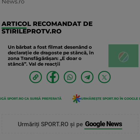
News.ro
ARTICOL RECOMANDAT DE
STIRILEPROTV.RO
Un bărbat a fost filmat desenând o
declaraţie de dragoste pe stâncă, în
zona Transfăgărăşan: „E doar o
stâncă”. Val de reacții
GĂ SPORT.RO CA SURSĂ PREFERATĂ
URMĂREȘTE SPORT.RO ÎN GOOGLE 
Google News
Urmăriți SPORT.RO și pe