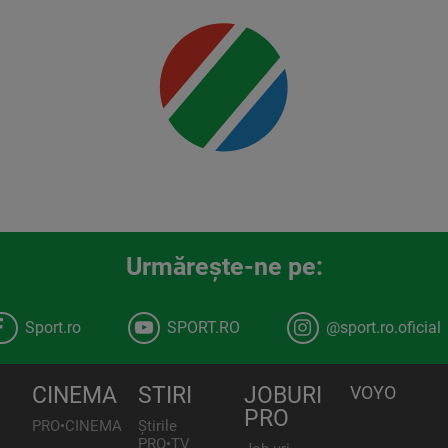
Urmăreşte-ne pe:
Sport.ro
SPORT.RO
@sport.ro.oficial
CINEMA
STIRI
JOBURI
VOYO
PRO
PRO•CINEMA
Știrile
PRO•TV