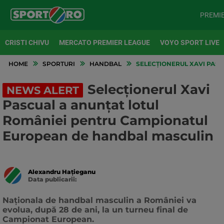
PREMI
CRISTI CHIVU
MERCATO PREMIER LEAGUE
VOYO SPORT LIVE
HOME
SPORTURI
HANDBAL
SELECȚIONERUL XAVI PAS
Selecționerul Xavi
NEWS ALERT
Pascual a anunțat lotul
României pentru Campionatul
European de handbal masculin
Alexandru Hațieganu
Data publicarii:
Data
actualizarii:
Naţionala de handbal masculin a României va
evolua, după 28 de ani, la un turneu final de
Campionat European.