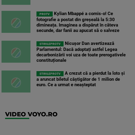
Kylian Mbappé a comis-o! Ce
PROTV
fotografie a postat din greșeală la 5:30
dimineața. Imaginea a dispărut în câteva
secunde, dar fanii au apucat să o salveze
Nicușor Dan avertizează
STIRILEPROTV
Parlamentul: Dacă adoptați astfel Legea
decarbonizării voi uza de toate prerogativele
constituționale
A crezut că a pierdut la loto și
STIRILEPROTV
a aruncat biletul câștigător de 1 milion de
euro. Ce a urmat e neașteptat
VIDEO VOYO.RO