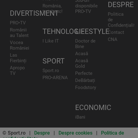
Job-uri
DESPRE
România,
disponibile
te iubesc!
PRO•TV
DIVERTISMENT
Politica
de
PRO•TV
Confidențialita
Românii
TEHNOLOGIE
LIFESTYLE
Contact
au Talent
CNA
I Like IT
Doctor de
Vocea
Bine
României
Acasă
Las
SPORT
Fierbinți
Acasă
Gold
Apropo
Sport.ro
TV
Perfecte
PRO•ARENA
DeBărbați
Foodstory
ECONOMIC
iBani
© Sport.ro |
Despre
|
Despre cookies
|
Politica de