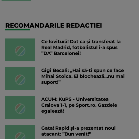
RECOMANDARILE REDACTIEI
Ce lovitură! Dat ca și transferat la
Real Madrid, fotbalistul i-a spus
”DA” Barcelonei!
Gigi Becali: „Hai să-ți spun ce face
Mihai Stoica. El blochează...nu mai
suport!”
ACUM: KuPS - Universitatea
Craiova 1-1, pe Sport.ro. Gazdele
egalează!
Gata! Rapid și-a prezentat noul
atacant: ”Bun venit!”