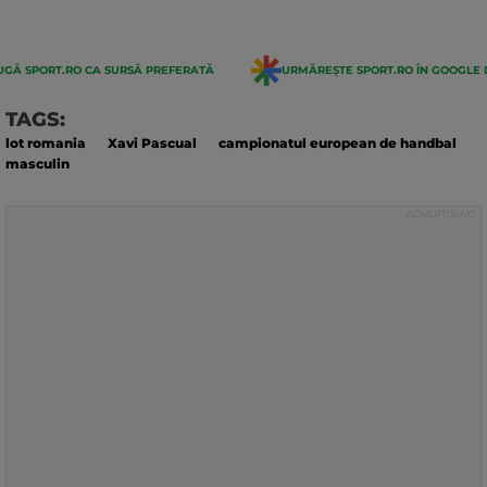
GĂ SPORT.RO CA SURSĂ PREFERATĂ
URMĂREȘTE SPORT.RO ÎN GOOGLE 
TAGS:
lot romania
Xavi Pascual
campionatul european de handbal
masculin