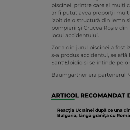
piscinei, printre care şi mulţi 
ar fi putut avea proporţii mu
izbit de o structură din lemn s
pompierii şi Crucea Roşie din 
locul accidentului.
Zona din jurul piscinei a fost
s-a produs accidentul, se află 
Sant'Elpidio şi se întinde pe o
Baumgartner era partenerul M
ARTICOL RECOMANDAT D
Reacția Ucrainei după ce una din
Bulgaria, lângă granița cu Român