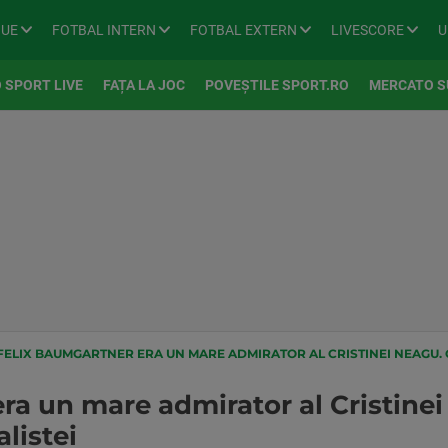
GUE
FOTBAL INTERN
FOTBAL EXTERN
LIVESCORE
U
 SPORT LIVE
FAȚA LA JOC
POVEȘTILE SPORT.RO
MERCATO S
FELIX BAUMGARTNER ERA UN MARE ADMIRATOR AL CRISTINEI NEAGU. GEST
ra un mare admirator al Cristinei
listei