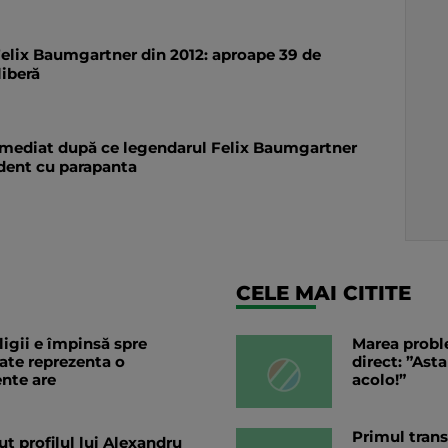
i Felix Baumgartner din 2012: aproape 39 de
liberă
 imediat după ce legendarul Felix Baumgartner
ident cu parapanta
CELE MAI CITITE
igii e împinsă spre
Marea probl
ate reprezenta o
direct: ”Ast
ente are
acolo!”
Primul trans
ut profilul lui Alexandru