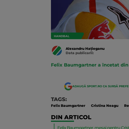
HANDBAL
Alexandru Hațieganu
Data publicarii:
Data
actualizarii:
Felix Baumgartner a încetat din 
ADAUGĂ SPORT.RO CA SURSĂ PREF
TAGS:
Felix Baumgartner
Cristina Neagu
Re
DIN ARTICOL
Felix Baumgartner, mesaj pentru Crist