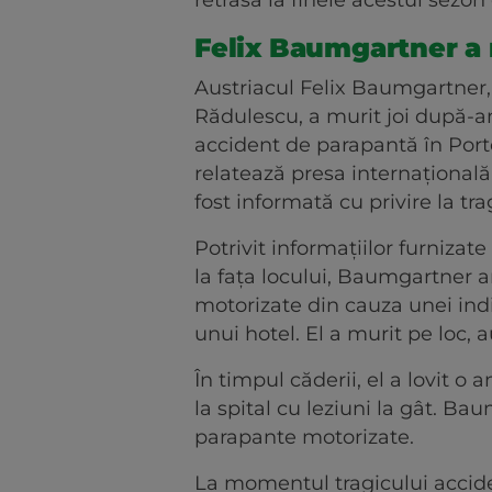
retrasă la finele acestui sezon
Felix Baumgartner a m
Austriacul Felix Baumgartner,
Rădulescu, a murit joi după-am
accident de parapantă în Porto
relatează presa internaţională
fost informată cu privire la tra
Potrivit informaţiilor furniza
la faţa locului, Baumgartner a
motorizate din cauza unei indis
unui hotel. El a murit pe loc, 
În timpul căderii, el a lovit o 
la spital cu leziuni la gât. B
parapante motorizate.
La momentul tragicului accide