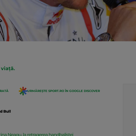
viață.
ERATĂ
URMĂREȘTE SPORT.RO ÎN GOOGLE DISCOVER
d Bull
ina Neagu, la retragerea handbalistei