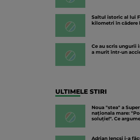
Saltul istoric al lu
kilometri în cădere 
Ce au scris ungurii
a murit într-un acc
ULTIMELE STIRI
Noua "stea" a Superl
naționala mare: "Po
soluție!". Ce argum
Adrian Iencsi i-a făc