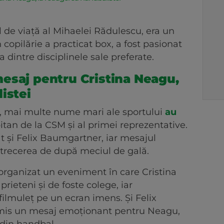
 de viață al Mihaelei Rădulescu, era un
 copilărie a practicat box, a fost pasionat
a dintre disciplinele sale preferate.
esaj pentru Cristina Neagu,
istei
, mai multe nume mari ale sportului
au
itan de la CSM și al primei reprezentative.
t și Felix Baumgartner, iar mesajul
petrecerea de după meciul de gală.
a organizat un eveniment în care Cristina
ieteni și de foste colege, iar
ilmuleț pe un ecran imens. Și Felix
mis un mesaj emoționant pentru Neagu,