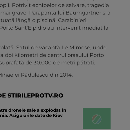
copii. Potrivit echipelor de salvare, tragedia
lt mai grave. Parapanta lui Baumgartner s-a
ituată lângă o piscină. Carabinieri,
Porto Sant’Elpidio au intervenit imediat la
 izolată. Satul de vacanţă Le Mimose, unde
la doi kilometri de centrul oraşului Porto
 suprafaţă de 30.000 de metri pătraţi.
ihaelei Rădulescu din 2014.
E STIRILEPROTV.RO
tre dronele sale a explodat în
ia. Asigurările date de Kiev