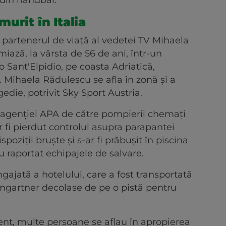
 din handbal.
urit în Italia
 partenerul de viaţă al vedetei TV Mihaela
iază, la vârsta de 56 de ani, într-un
 Sant'Elpidio, pe coasta Adriatică,
. Mihaela Rădulescu se afla în zonă şi a
gedie, potrivit Sky Sport Austria.
te agenţiei APA de către pompierii chemaţi
r fi pierdut controlul asupra parapantei
poziţii bruşte şi s-ar fi prăbuşit în piscina
au raportat echipajele de salvare.
angajată a hotelului, care a fost transportată
aumgartner decolase de pe o pistă pentru
nt, multe persoane se aflau în apropierea