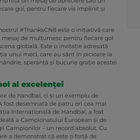
transmită un mesaj de apreciere sau un
are gol, pentru fiecare vis împlinit și
nostru! #ThanksCN8 este o inițiativă care
n mesaj de mulțumesc pentru fiecare gol
cena globală. Este o invitație adresată
ția unui meci, care au sărit în picioare la
mândrie, speranță și bucurie grație acestei
bol al excelenței
are de handbal, ci și un exemplu de
A fost desemnată de patru ori cea mai
ția Internațională de Handbal, a fost
 ideală a Campionatului European și de
igii Campionilor – un record absolut. Cu
are a demonstrat că este o forță de