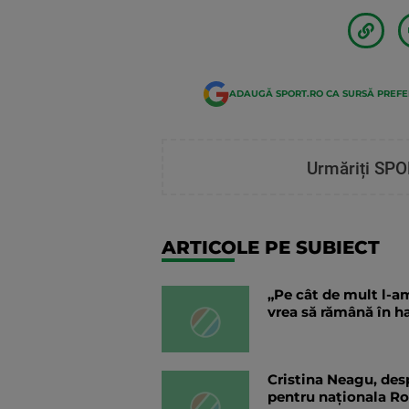
ADAUGĂ SPORT.RO CA SURSĂ PREF
Urmăriți SPO
ARTICOLE PE SUBIECT
„Pe cât de mult l-am
vrea să rămână în h
Cristina Neagu, desp
pentru naționala R