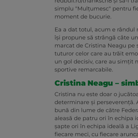
redbull.ro/thankscn8 și să-i 
simplu "Mulțumesc" pentru fiec
moment de bucurie.
Ea a dat totul, acum e rândul 
își propune să strângă câte u
marcat de Cristina Neagu pe s
tuturor celor care au trăit emo
un gol decisiv, care au simțit 
sportive remarcabile.
Cristina Neagu – sim
Cristina nu este doar o jucăto
determinare și perseverență. 
bună din lume de către Federa
aleasă de patru ori în echipa
șapte ori în echipa ideală a L
fiecare meci, cu fiecare arunc