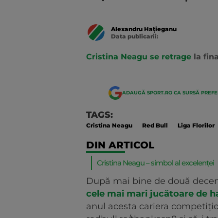
Alexandru Hațieganu
Data publicarii:
Data
actualizarii:
Cristina Neagu se retrage
la fin
ADAUGĂ SPORT.RO CA SURSĂ PREF
TAGS:
Cristina Neagu
Red Bull
Liga Florilor
DIN ARTICOL
Cristina Neagu – simbol al excelenței
După mai bine de două decen
cele mai mari jucătoare de 
anul acesta cariera competițion