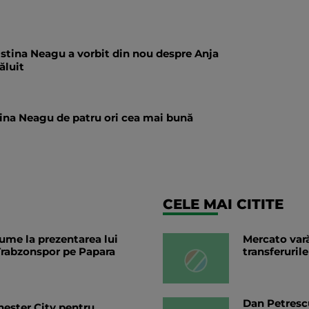
ristina Neagu a vorbit din nou despre Anja
ăluit
ina Neagu de patru ori cea mai bună
CELE MAI CITITE
lume la prezentarea lui
Mercato vară
rabzonspor pe Papara
transferurile
Dan Petrescu
hester City pentru