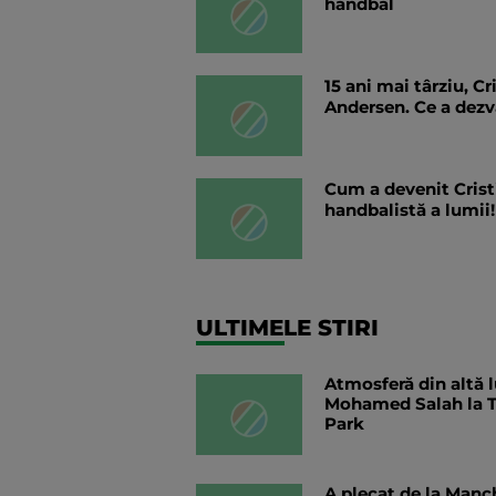
handbal
15 ani mai târziu, C
Andersen. Ce a dezv
Cum a devenit Crist
handbalistă a lumii!
ULTIMELE STIRI
Atmosferă din altă 
Mohamed Salah la T
Park
A plecat de la Manc