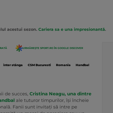
alul acestui sezon.
Cariera sa e una impresionantă
.
ERATĂ
URMĂREȘTE SPORT.RO ÎN GOOGLE DISCOVER
inter stânga
CSM Bucuresti
Romania
Handbal
ii de succes,
Cristina Neagu, una dintre
handbal
ale tuturor timpurilor, își încheie
ală. Fanii sunt invitați să intre pe