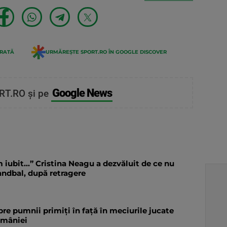
ERATĂ
URMĂREȘTE SPORT.RO ÎN GOOGLE DISCOVER
Google News
RT.RO și pe
 iubit...” Cristina Neagu a dezvăluit de ce nu
andbal, după retragere
re pumnii primiți în față în meciurile jucate
omâniei