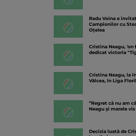
Radu Voina e invitat
Campionilor cu Stea
Oțelea
Cristina Neagu, 'on 
dedicat victoria "Ti
Cristina Neagu, la 
Vâlcea, în Liga Flori
”Regret că nu am câ
Neagu și marele vis
Decizia luată de Cri