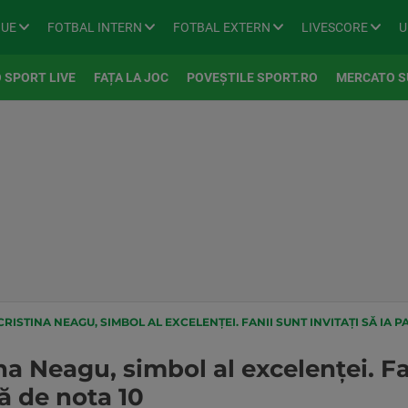
GUE
FOTBAL INTERN
FOTBAL EXTERN
LIVESCORE
U
 SPORT LIVE
FAȚA LA JOC
POVEȘTILE SPORT.RO
MERCATO S
RISTINA NEAGU, SIMBOL AL EXCELENȚEI. FANII SUNT INVITAȚI SĂ IA PA
na Neagu, simbol al excelenței. Fan
vă de nota 10