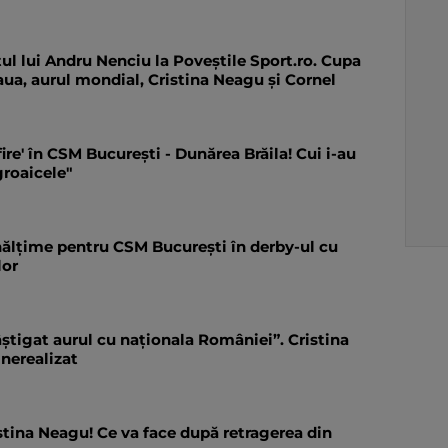
ul lui Andru Nenciu la Poveștile Sport.ro. Cupa
ua, aurul mondial, Cristina Neagu și Cornel
fire' în CSM București - Dunărea Brăila! Cui i-au
groaicele"
înălțime pentru CSM București în derby-ul cu
lor
știgat aurul cu naționala României”. Cristina
 nerealizat
stina Neagu! Ce va face după retragerea din