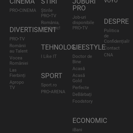
CINEMA
STIRI
JOBURI
VOYO
PRO
PRO•CINEMA
Știrile
PRO•TV
Job-uri
DESPRE
România,
disponibile
te iubesc!
PRO•TV
DIVERTISMENT
Politica
de
PRO•TV
Confidențialita
Românii
TEHNOLOGIE
LIFESTYLE
Contact
au Talent
CNA
I Like IT
Doctor de
Vocea
Bine
României
Acasă
Las
SPORT
Fierbinți
Acasă
Gold
Apropo
Sport.ro
TV
Perfecte
PRO•ARENA
DeBărbați
Foodstory
ECONOMIC
iBani