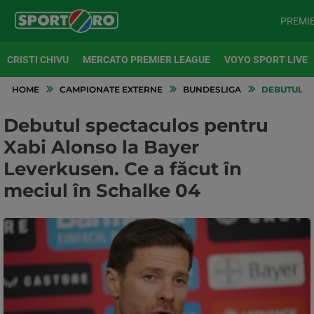
PREMI
CRISTI CHIVU
MERCATO PREMIER LEAGUE
VOYO SPORT LIVE
HOME
CAMPIONATE EXTERNE
BUNDESLIGA
DEBUTUL SP
Debutul spectaculos pentru
Xabi Alonso la Bayer
Leverkusen. Ce a făcut în
meciul în Schalke 04