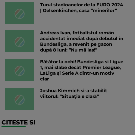
Turul stadioanelor de la EURO 2024
| Gelsenkirchen, casa ”minerilor”
Andreas Ivan, fotbalistul român
accidentat imediat după debutul în
Bundesliga, a revenit pe gazon
după 8 luni: ”Nu mă las!”
Bătător la ochi! Bundesliga și Ligue
1, mai slabe decât Premier League,
LaLiga și Serie A dintr-un motiv
clar
Joshua Kimmich și-a stabilit
viitorul: ”Situația e clară”
CITESTE SI