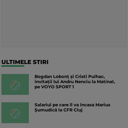
ULTIMELE STIRI
Bogdan Lobonț și Cristi Pulhac,
invitații lui Andru Nenciu la Matinal,
pe VOYO SPORT 1
Salariul pe care îl va încasa Marius
Șumudică la CFR Cluj