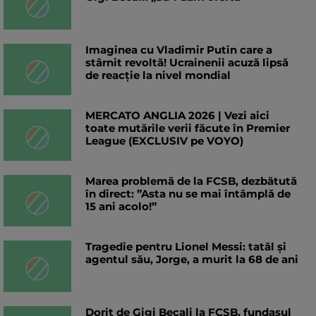
Imaginea cu Vladimir Putin care a
stârnit revoltă! Ucrainenii acuză lipsă
de reacție la nivel mondial
MERCATO ANGLIA 2026 | Vezi aici
toate mutările verii făcute în Premier
League (EXCLUSIV pe VOYO)
Marea problemă de la FCSB, dezbătută
în direct: ”Asta nu se mai întâmplă de
15 ani acolo!”
Tragedie pentru Lionel Messi: tatăl și
agentul său, Jorge, a murit la 68 de ani
Dorit de Gigi Becali la FCSB, fundașul