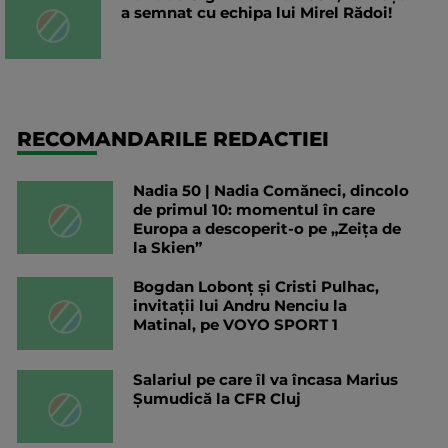
a semnat cu echipa lui Mirel Rădoi!
RECOMANDARILE REDACTIEI
Nadia 50 | Nadia Comăneci, dincolo
de primul 10: momentul în care
Europa a descoperit-o pe „Zeița de
la Skien”
Bogdan Lobonț și Cristi Pulhac,
invitații lui Andru Nenciu la
Matinal, pe VOYO SPORT 1
Salariul pe care îl va încasa Marius
Șumudică la CFR Cluj