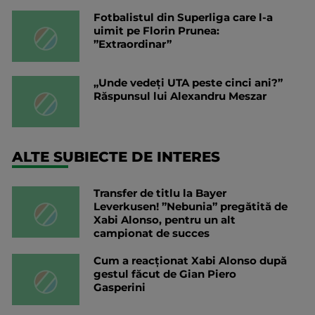
Fotbalistul din Superliga care l-a
uimit pe Florin Prunea:
”Extraordinar”
„Unde vedeți UTA peste cinci ani?”
Răspunsul lui Alexandru Meszar
ALTE SUBIECTE DE INTERES
Transfer de titlu la Bayer
Leverkusen! ”Nebunia” pregătită de
Xabi Alonso, pentru un alt
campionat de succes
Cum a reacționat Xabi Alonso după
gestul făcut de Gian Piero
Gasperini