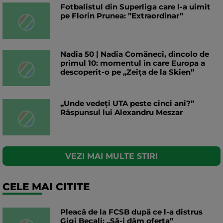
Fotbalistul din Superliga care l-a uimit
pe Florin Prunea: ”Extraordinar”
Nadia 50 | Nadia Comăneci, dincolo de
primul 10: momentul în care Europa a
descoperit-o pe „Zeița de la Skien”
„Unde vedeți UTA peste cinci ani?”
Răspunsul lui Alexandru Meszar
VEZI MAI MULTE STIRI
CELE MAI CITITE
Pleacă de la FCSB după ce l-a distrus
Gigi Becali: „Să-i dăm oferta”