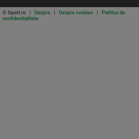
© Sport.ro |
Despre
|
Despre cookies
|
Politica de
confidentialitate
Don’t miss out on our news and
updates! Enable push
notifications
SUBSCRIBE
NOT NOW
UNSUBSCRIBE