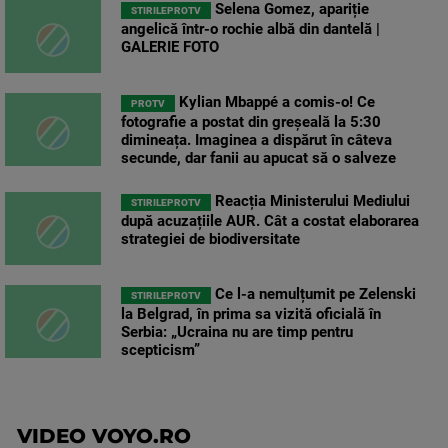
Selena Gomez, apariție
STIRILEPROTV
angelică într-o rochie albă din dantelă |
GALERIE FOTO
Kylian Mbappé a comis-o! Ce
PROTV
fotografie a postat din greșeală la 5:30
dimineața. Imaginea a dispărut în câteva
secunde, dar fanii au apucat să o salveze
Reacția Ministerului Mediului
STIRILEPROTV
după acuzațiile AUR. Cât a costat elaborarea
strategiei de biodiversitate
Ce l-a nemulțumit pe Zelenski
STIRILEPROTV
la Belgrad, în prima sa vizită oficială în
Serbia: „Ucraina nu are timp pentru
scepticism”
VIDEO VOYO.RO