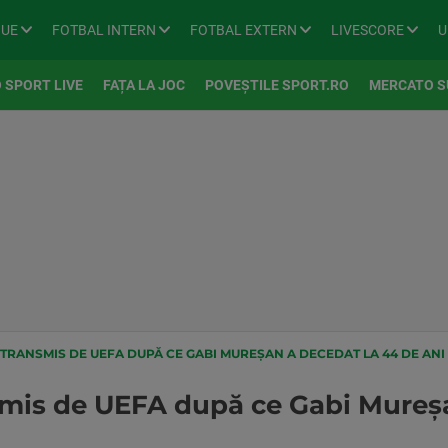
GUE
FOTBAL INTERN
FOTBAL EXTERN
LIVESCORE
U
 SPORT LIVE
FAȚA LA JOC
POVEȘTILE SPORT.RO
MERCATO S
TRANSMIS DE UEFA DUPĂ CE GABI MUREȘAN A DECEDAT LA 44 DE ANI
mis de UEFA după ce Gabi Mureșa