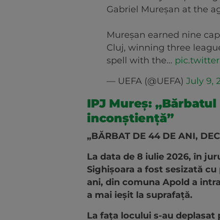
Gabriel Mureșan at the ag
Mureșan earned nine caps
Cluj, winning three league
spell with the…
pic.twitt
— UEFA (@UEFA)
July 9,
IPJ Mureș: „Bărbatul a
inconștiență”
„BĂRBAT DE 44 DE ANI, DE
La data de 8 iulie 2026, în jur
Sighișoara a fost sesizată cu 
ani, din comuna Apold a intrat 
a mai ieșit la suprafață.
La fața locului s-au deplasat 