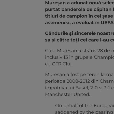
Mureșan a adunat nouă selecți
purtat banderola de căpitan la
titluri de campion în cei șase
asemenea, a evoluat în UEF
Gândurile și sincerele noastr
sa și către toți cei care l-au
Gabi Mureșan a strâns 28 de m
inclusiv 13 în grupele Champio
cu CFR Cluj.
Mureșan a fost pe teren la mar
perioada 2008-2012 din Champi
împotriva lui Basel, 2-0 și 3-1 
Manchester United.
On behalf of the Europea
saddened by the passing 