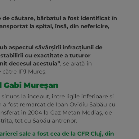
e de căutare, bărbatul a fost identificat în
ansportat la spital, însă, din nefericire,
b aspectul săvârșirii infracțiunii de
stabilirii cu exactitate a tuturor
enit decesul acestuia”
, se arată în
 către IPJ Mureș.
ul Gabi Mureșan
inuos la început, între ligile inferioare și
 a fost remarcat de Ioan Ovidiu Sabău cu
ransferat în 2004 la Gaz Metan Mediaș, de
trița, tot cu Sabău antrenor.
ierei sale a fost cea de la CFR Cluj, din