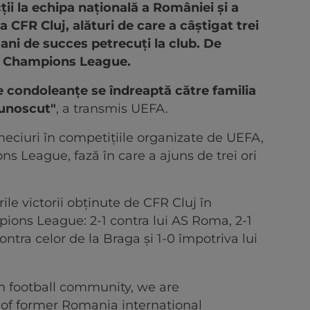
i la echipa națională a României și a
 CFR Cluj, alături de care a câștigat trei
 ani de succes petrecuți la club. De
A Champions League.
e condoleanțe se îndreaptă către familia
 cunoscut"
, a transmis UEFA.
eciuri în competițiile organizate de UEFA,
ns League, fază în care a ajuns de trei ori
ile victorii obținute de CFR Cluj în
ons League: 2-1 contra lui AS Roma, 2-1
contra celor de la Braga și 1-0 împotriva lui
n football community, we are
of former Romania international