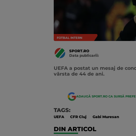
FOTBAL INTERN
SPORT.RO
Data publicarii:
Data
actualizarii:
UEFA a postat un mesaj de cond
vârsta de 44 de ani.
ADAUGĂ SPORT.RO CA SURSĂ PREF
TAGS:
UEFA
CFR Cluj
Gabi Muresan
DIN ARTICOL