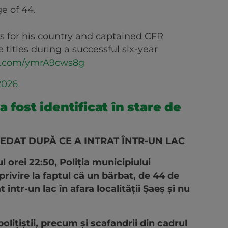
e of 44.
 for his country and captained CFR
 titles during a successful six-year
er.com/ymrA9cws8g
 2026
 fost identificat în stare de
CEDAT DUPĂ CE A INTRAT ÎNTR-UN LAC
ul orei 22:50, Poliția municipiului
privire la faptul că un bărbat, de 44 de
într-un lac în afara localității Șaeș și nu
polițiștii, precum și scafandrii din cadrul