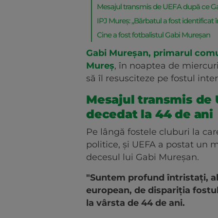
Mesajul transmis de UEFA după ce Ga
IPJ Mureș: „Bărbatul a fost identificat
Cine a fost fotbalistul Gabi Mureșan
Gabi Mureșan, primarul comun
Mureș
, în noaptea de miercuri
să îl resusciteze pe fostul int
Mesajul transmis de
decedat la 44 de ani
Pe lângă fostele cluburi la care
politice, și UEFA a postat un
decesul lui Gabi Mureșan.
"Suntem profund întristați, a
european, de dispariția fostu
la vârsta de 44 de ani.