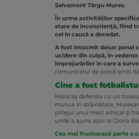
Salvamont Târgu Mureș.
În urma activităților specific
stare de inconștiență, fiind tr
cel în cauză a decedat.
A fost întocmit dosar penal su
ucidere din culpă, în vederea 
împrejurărilor în care a surv
comunicatul de presă emis de
Cine a fost fotbalist
Mijlocaș defensiv cu un traseu s
munca în străinătate, Mureșan
prilejul unui meci amical și t
unde a ajuns apoi la Gloria Bis
Cea mai fructuoasă parte a car