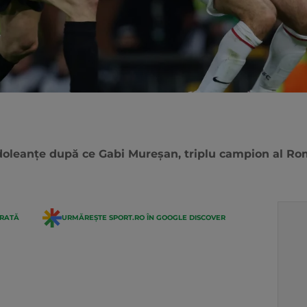
oleanțe după ce Gabi Mureșan, triplu campion al Rom
ERATĂ
URMĂREȘTE SPORT.RO ÎN GOOGLE DISCOVER