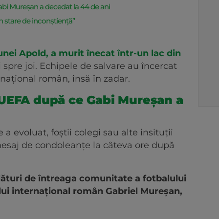
bi Mureșan a decedat la 44 de ani
 în stare de inconștiență”
ei Apold, a murit înecat într-un lac din
 spre joi. Echipele de salvare au încercat
ernațional român, însă în zadar.
 UEFA după ce Gabi Mureșan a
 a evoluat, foștii colegi sau alte insituții
 mesaj de condoleanțe la câteva ore după
lături de întreaga comunitate a fotbalului
lui internațional român Gabriel Mureșan,