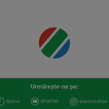
Jr.
Mai multe
detalii
00:00
Urmăreşte-ne pe:
Sport.ro
SPORT.RO
@sport.ro.oficial