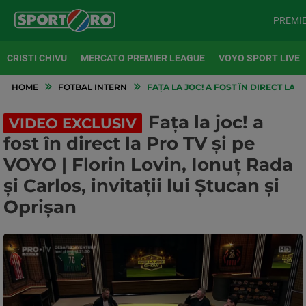
PREMI
CRISTI CHIVU
MERCATO PREMIER LEAGUE
VOYO SPORT LIVE
HOME
FOTBAL INTERN
FAȚA LA JOC! A FOST ÎN DIRECT LA P
Fața la joc! a
VIDEO EXCLUSIV
fost în direct la Pro TV și pe
VOYO | Florin Lovin, Ionuț Rada
și Carlos, invitații lui Ștucan și
Oprișan