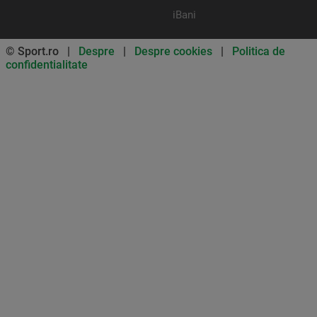
iBani
© Sport.ro |
Despre
|
Despre cookies
|
Politica de
confidentialitate
Don’t miss out on our news and
updates! Enable push
notifications
SUBSCRIBE
NOT NOW
UNSUBSCRIBE