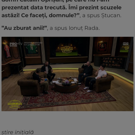
prezentat data trecută. Îmi prezint scuzele
astăzi! Ce faceți, domnule?”
, a spus Ștucan.
”Au zburat anii!”
, a spus Ionuț Rada.
știre inițială