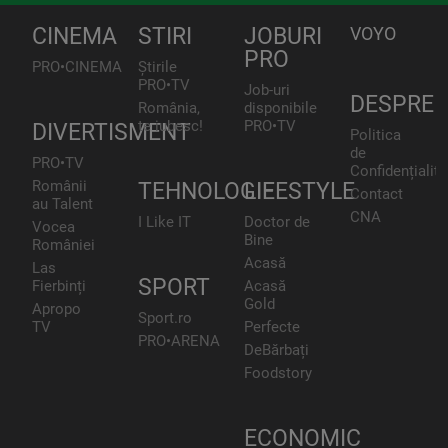
CINEMA
STIRI
JOBURI
VOYO
PRO
PRO•CINEMA
Știrile
PRO•TV
Job-uri
DESPRE
România,
disponibile
te iubesc!
PRO•TV
DIVERTISMENT
Politica
de
PRO•TV
Confidențialita
Românii
TEHNOLOGIE
LIFESTYLE
Contact
au Talent
CNA
I Like IT
Doctor de
Vocea
Bine
României
Acasă
Las
SPORT
Fierbinți
Acasă
Gold
Apropo
Sport.ro
TV
Perfecte
PRO•ARENA
DeBărbați
Foodstory
ECONOMIC