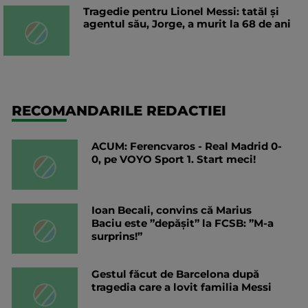
Tragedie pentru Lionel Messi: tatăl și
agentul său, Jorge, a murit la 68 de ani
RECOMANDARILE REDACTIEI
ACUM: Ferencvaros - Real Madrid 0-
0, pe VOYO Sport 1. Start meci!
Ioan Becali, convins că Marius
Baciu este ”depășit” la FCSB: ”M-a
surprins!”
Gestul făcut de Barcelona după
tragedia care a lovit familia Messi