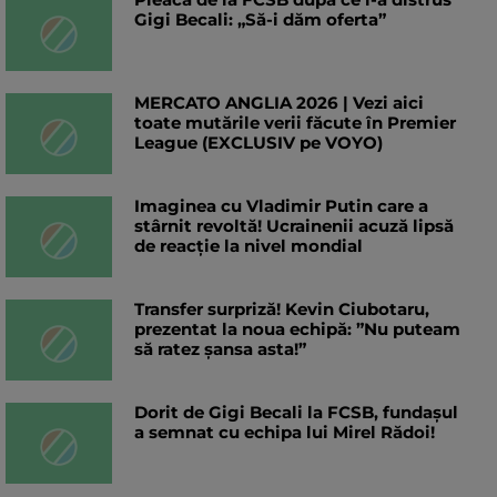
Gigi Becali: „Să-i dăm oferta”
MERCATO ANGLIA 2026 | Vezi aici
toate mutările verii făcute în Premier
League (EXCLUSIV pe VOYO)
Imaginea cu Vladimir Putin care a
stârnit revoltă! Ucrainenii acuză lipsă
de reacție la nivel mondial
Transfer surpriză! Kevin Ciubotaru,
prezentat la noua echipă: ”Nu puteam
să ratez șansa asta!”
Dorit de Gigi Becali la FCSB, fundașul
a semnat cu echipa lui Mirel Rădoi!