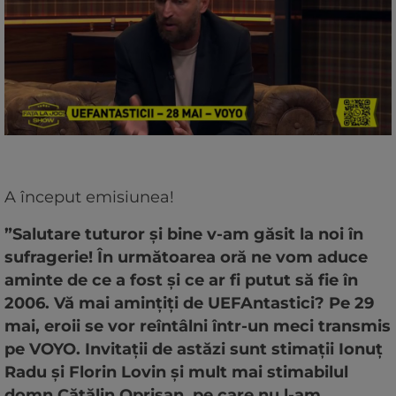
A început emisiunea!
”Salutare tuturor și bine v-am găsit la noi în
sufragerie! În următoarea oră ne vom aduce
aminte de ce a fost și ce ar fi putut să fie în
2006. Vă mai amințiți de UEFAntastici? Pe 29
mai, eroii se vor reîntâlni într-un meci transmis
pe VOYO. Invitații de astăzi sunt stimații Ionuț
Radu și Florin Lovin și mult mai stimabilul
domn Cătălin Oprișan, pe care nu l-am