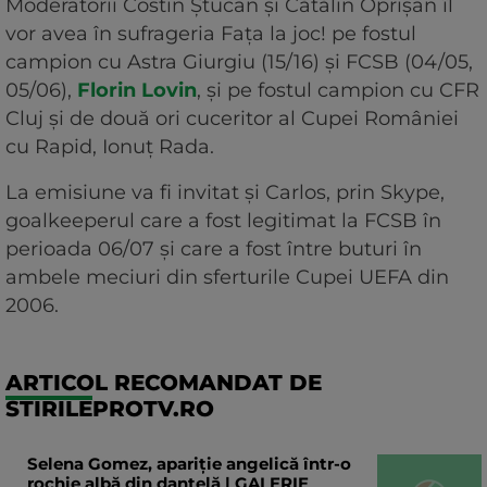
Moderatorii Costin Ștucan și Cătălin Oprișan îl
vor avea în sufrageria Fața la joc! pe fostul
campion cu Astra Giurgiu (15/16) și FCSB (04/05,
05/06),
Florin Lovin
, și pe fostul campion cu CFR
Cluj și de două ori cuceritor al Cupei României
cu Rapid, Ionuț Rada.
La emisiune va fi invitat și Carlos, prin Skype,
goalkeeperul care a fost legitimat la FCSB în
perioada 06/07 și care a fost între buturi în
ambele meciuri din sferturile Cupei UEFA din
2006.
ARTICOL RECOMANDAT DE
STIRILEPROTV.RO
Selena Gomez, apariție angelică într-o
rochie albă din dantelă | GALERIE