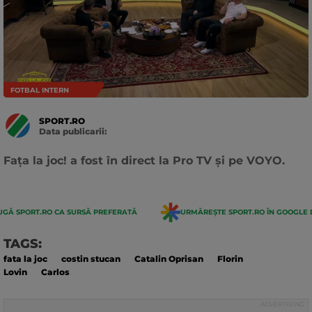
FOTBAL INTERN
SPORT.RO
Data publicarii:
Data
actualizarii:
Fața la joc! a fost în direct la Pro TV și pe VOYO.
GĂ SPORT.RO CA SURSĂ PREFERATĂ
URMĂREȘTE SPORT.RO ÎN GOOGLE 
TAGS:
fata la joc
costin stucan
Catalin Oprisan
Florin
Lovin
Carlos