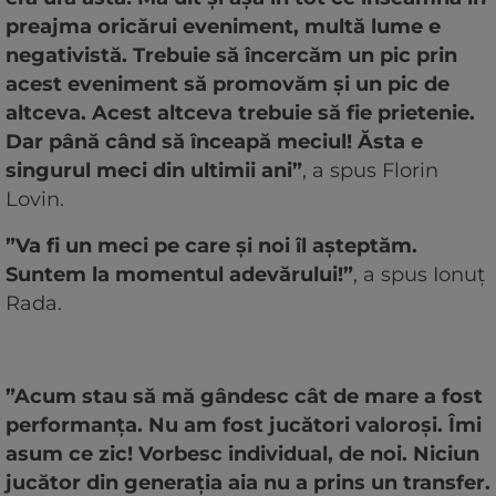
preajma oricărui eveniment, multă lume e
negativistă. Trebuie să încercăm un pic prin
acest eveniment să promovăm și un pic de
altceva. Acest altceva trebuie să fie prietenie.
Dar până când să înceapă meciul! Ăsta e
singurul meci din ultimii ani”
, a spus Florin
Lovin.
”Va fi un meci pe care și noi îl așteptăm.
Suntem la momentul adevărului!”
, a spus Ionuț
Rada.
”Acum stau să mă gândesc cât de mare a fost
performanța. Nu am fost jucători valoroși. Îmi
asum ce zic! Vorbesc individual, de noi. Niciun
jucător din generația aia nu a prins un transfer.