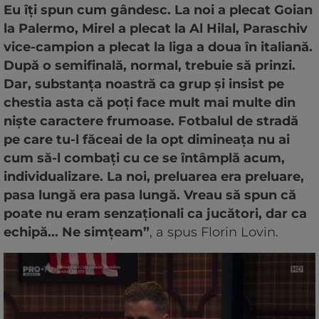
Eu îți spun cum gândesc. La noi a plecat Goian
la Palermo, Mirel a plecat la Al Hilal, Paraschiv
vice-campion a plecat la liga a doua în italiană.
După o semifinală, normal, trebuie să prinzi.
Dar, substanța noastră ca grup și insist pe
chestia asta că poți face mult mai multe din
niște caractere frumoase. Fotbalul de stradă
pe care tu-l făceai de la opt dimineața nu ai
cum să-l combați cu ce se întâmplă acum,
individualizare. La noi, preluarea era preluare,
pasa lungă era pasa lungă. Vreau să spun că
poate nu eram senzaționali ca jucători, dar ca
echipă... Ne simțeam”
, a spus Florin Lovin.