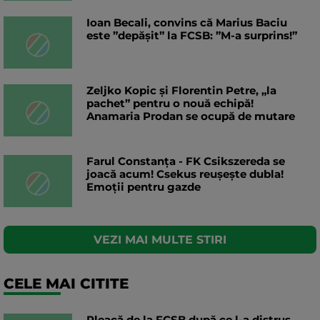
Ioan Becali, convins că Marius Baciu
este ”depășit” la FCSB: ”M-a surprins!”
Zeljko Kopic și Florentin Petre, „la
pachet” pentru o nouă echipă!
Anamaria Prodan se ocupă de mutare
Farul Constanța - FK Csikszereda se
joacă acum! Csekus reușește dubla!
Emoții pentru gazde
VEZI MAI MULTE STIRI
CELE MAI CITITE
Pleacă de la FCSB după ce l-a distrus