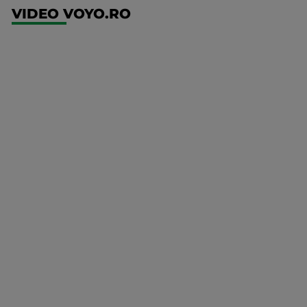
VIDEO VOYO.RO
UFC
(RO)
UFC
Fight
Night:
Gamrot
vs
Salkilld
Mai multe
UFC
detalii