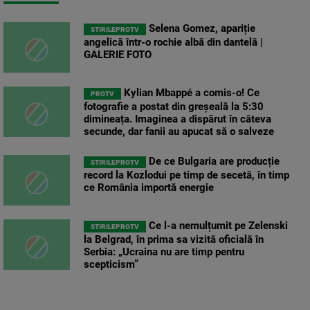
Selena Gomez, apariție
STIRILEPROTV
angelică într-o rochie albă din dantelă |
GALERIE FOTO
Kylian Mbappé a comis-o! Ce
PROTV
fotografie a postat din greșeală la 5:30
dimineața. Imaginea a dispărut în câteva
secunde, dar fanii au apucat să o salveze
De ce Bulgaria are producție
STIRILEPROTV
record la Kozlodui pe timp de secetă, în timp
ce România importă energie
Ce l-a nemulțumit pe Zelenski
STIRILEPROTV
la Belgrad, în prima sa vizită oficială în
Serbia: „Ucraina nu are timp pentru
scepticism”