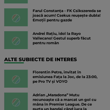
Farul Constanța - FK Csikszereda se
joacă acum! Csekus reușește dubla!
Emoții pentru gazde
Andrei Rațiu, idol la Rayo
Vallecano! Gestul superb făcut
pentru român
ALTE SUBIECTE DE INTERES
Florentin Petre, invitat în
emisiunea Fața la Joc, de la 23:00,
pe Pro TV și VOYO
Adrian „Maradona” Mutu
recunoaște că a marcat un gol cu
mâna în Premier League. De ce
purta un bandaj când juca la