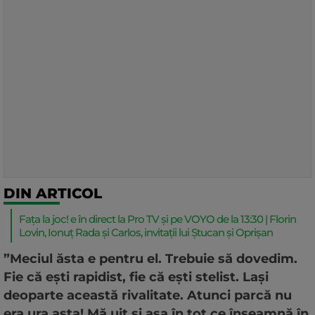
DIN ARTICOL
Fața la joc! e în direct la Pro TV și pe VOYO de la 13:30 | Florin
Lovin, Ionuț Rada și Carlos, invitații lui Ștucan și Oprișan
”Meciul ăsta e pentru el. Trebuie să dovedim.
Fie că ești rapidist, fie că ești stelist. Lași
deoparte această rivalitate. Atunci parcă nu
era ura asta! Mă uit și așa în tot ce înseamnă în