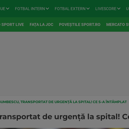
GUE
FOTBAL INTERN
FOTBAL EXTERN
LIVESCORE
U
 SPORT LIVE
FAȚA LA JOC
POVEȘTILE SPORT.RO
MERCATO S
UMBESCU, TRANSPORTAT DE URGENȚĂ LA SPITAL! CE S-A ÎNTÂMPLAT
ansportat de urgență la spital! C