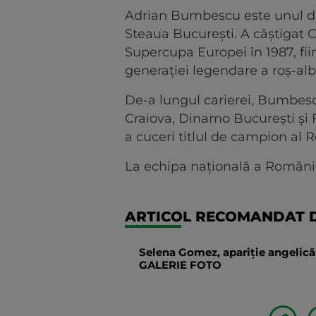
Adrian Bumbescu este unul di
Steaua București. A câștigat 
Supercupa Europei în 1987, fii
generației legendare a roș-alba
De-a lungul carierei, Bumbesc
Craiova, Dinamo București și 
a cuceri titlul de campion al R
La echipa națională a României,
ARTICOL RECOMANDAT D
Selena Gomez, apariție angelică 
GALERIE FOTO