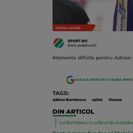
FOTBAL INTERN
SPORT.RO
Data publicarii:
Data
actualizarii:
Momente dificile pentru Adria
ADAUGĂ SPORT.RO CA SURSĂ PREF
TAGS:
Adrian Bumbescu
spital
Steaua
DIN ARTICOL
Lui Bumbescu i s-a făcut rău la stadio