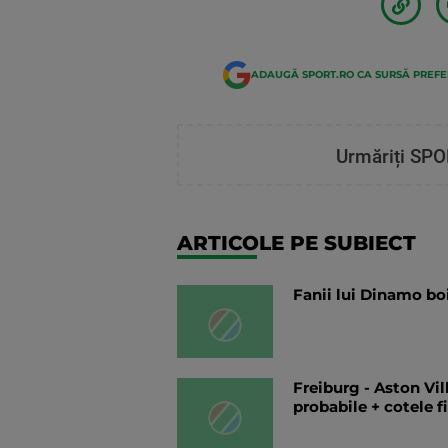
ADAUGĂ SPORT.RO CA SURSĂ PREF
Urmăriți SPO
ARTICOLE PE SUBIECT
Fanii lui Dinamo bo
Freiburg - Aston Vil
probabile + cotele f