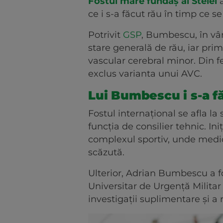
Fostul mare fundaș al Stelei
a
ce i s-a făcut rău în timp ce s
Potrivit
GSP
, Bumbescu, în vâr
stare generală de rău, iar pri
vascular cerebral minor. Din fe
exclus varianta unui AVC.
Lui Bumbescu i s-a fă
Fostul internațional se afla l
funcția de consilier tehnic. In
complexul sportiv, unde medic
scăzută.
Ulterior, Adrian Bumbescu a f
Universitar de Urgență Militar
investigații suplimentare și 