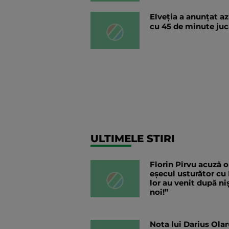
Elveția a anunțat a
cu 45 de minute juc
ULTIMELE STIRI
Florin Pîrvu acuză o
eșecul usturător cu
lor au venit după ni
noi!”
Nota lui Darius Ola