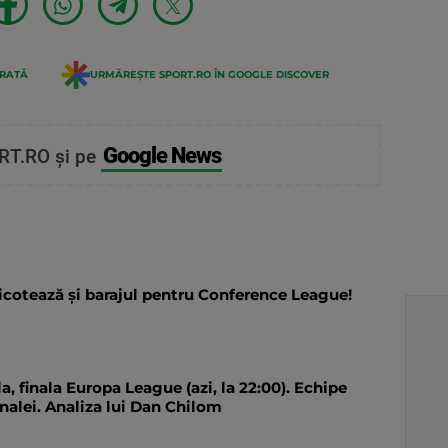
ERATĂ
URMĂREȘTE SPORT.RO ÎN GOOGLE DISCOVER
Google News
RT.RO și pe
icotează și barajul pentru Conference League!
la, finala Europa League (azi, la 22:00). Echipe
inalei. Analiza lui Dan Chilom