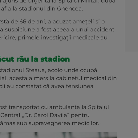
 ajuns de urgență la Spitalul Militar, după
e afla la stadionul din Ghencea.
stă de 66 de ani, a acuzat amețeli și o
ma suspiciune a fost aceea a unui accident
ricire, primele investigații medicale au
cut rău la stadion
a stadionul Steaua, acolo unde ocupă
ițial, acesta a mers la cabinetul medical din
ii au constatat că avea tensiunea
ost transportat cu ambulanța la Spitalul
 Central „Dr. Carol Davila” pentru
a rămas sub supravegherea medicilor.