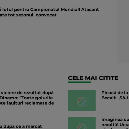
zi lotul pentru Campionatul Mondial! Atacant
ate tot sezonul, convocat
CELE MAI CITITE
 viciere de rezultat după
Pleacă de la
 Dinamo: ”Toate golurile
Becali: „Să-
ște faulturi reclamate de
Imaginea cu 
revoltă! Ucra
ru după ce a marcat