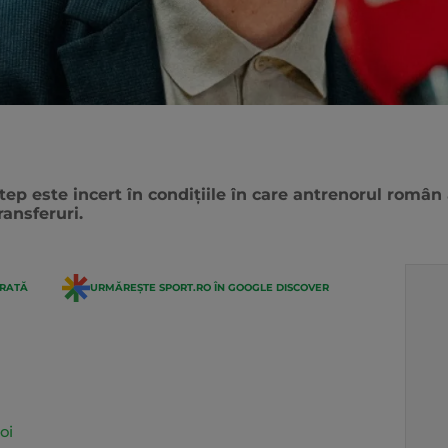
ntep este incert în condițiile în care antrenorul româ
ransferuri.
ERATĂ
URMĂREȘTE SPORT.RO ÎN GOOGLE DISCOVER
oi