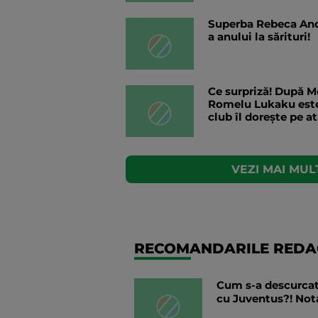
Superba Rebeca And
a anului la sărituri!
Ce surpriză! După 
Romelu Lukaku este 
club îl dorește pe a
VEZI MAI MULT
RECOMANDARILE REDAC
Cum s-a descurcat 
cu Juventus?! Nota