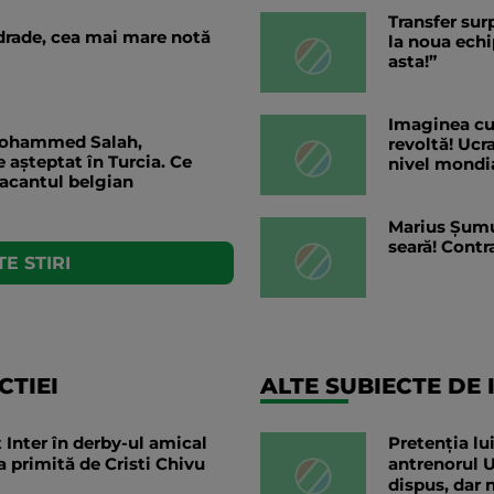
Transfer sur
rade, cea mai mare notă
la noua echi
asta!”
Imaginea cu 
Mohammed Salah,
revoltă! Ucra
așteptat în Turcia. Ce
nivel mondi
tacantul belgian
Marius Șumu
seară! Contr
E STIRI
TIEI
ALTE SUBIECTE DE 
Inter în derby-ul amical
Pretenția lu
 primită de Cristi Chivu
antrenorul U
dispus, dar n