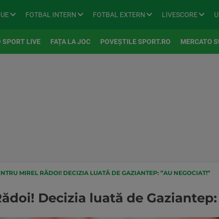
GUE
FOTBAL INTERN
FOTBAL EXTERN
LIVESCORE
U
 SPORT LIVE
FAȚA LA JOC
POVEȘTILE SPORT.RO
MERCATO S
NTRU MIREL RĂDOI! DECIZIA LUATĂ DE GAZIANTEP: ”AU NEGOCIAT!”
ădoi! Decizia luată de Gaziantep: