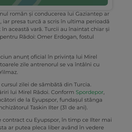
ianul român și conducerea lui Gaziantep ar
 iar presa turcă a scris în ultima perioadă
 în această vară. Turcii au înaintat chiar și
 pentru Rădoi: Omer Erdogan, fostul
iun anunț oficial în privința lui Mirel
oarele zile antrenorul se va întâlni cu
Yilmaz.
 cursul zilei de sâmbătă din Turcia.
ăriri lui Mirel Rădoi. Conform
Spordepor
,
ucători de la Eyupspor, fundașul stânga
chizătorul Taskin Ilter (31 de ani).
 contract cu Eyupspor, în timp ce Ilter mai
esta ar putea pleca liber având în vedere