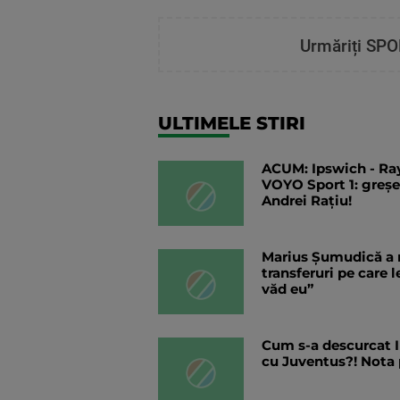
Urmăriți SPO
ULTIMELE STIRI
ACUM: Ipswich - Ray
VOYO Sport 1: greșeli
Andrei Rațiu!
Marius Șumudică a 
transferuri pe care l
văd eu”
Cum s-a descurcat I
cu Juventus?! Nota 