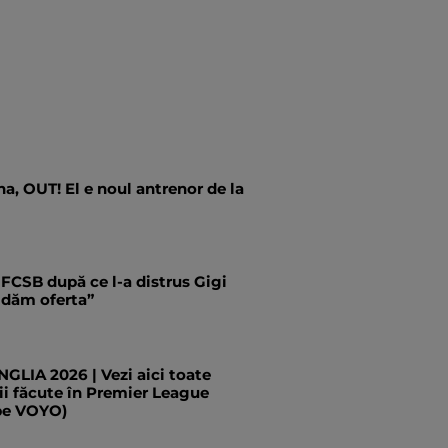
a, OUT! El e noul antrenor de la
 FCSB după ce l-a distrus Gigi
i dăm oferta”
LIA 2026 | Vezi aici toate
ii făcute în Premier League
pe VOYO)