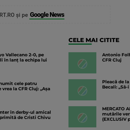
Google News
RT.RO și pe
CELE MAI CITITE
o Vallecano 2-0, pe
Antonio Folh
 în lanț la echipa lui
CFR Cluj
Pleacă de la
numit cele patru
Becali: „Să-
e vrea la CFR Cluj: „Aşa
MERCATO ANG
nter în derby-ul amical
mutările ver
primită de Cristi Chivu
(EXCLUSIV 