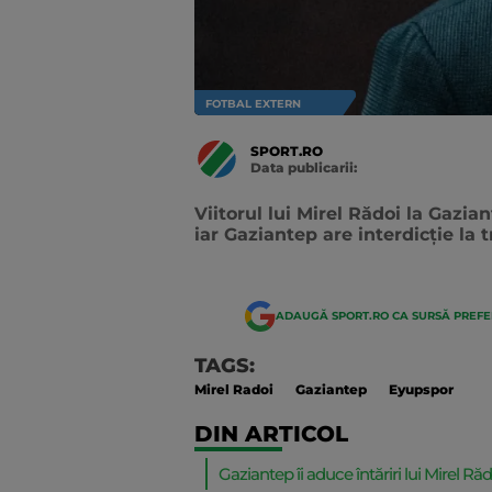
FOTBAL EXTERN
SPORT.RO
Data publicarii:
Data
actualizarii:
Viitorul lui Mirel Rădoi la Gazia
iar Gaziantep are interdicție la t
ADAUGĂ SPORT.RO CA SURSĂ PREF
TAGS:
Mirel Radoi
Gaziantep
Eyupspor
DIN ARTICOL
Gaziantep îi aduce întăriri lui Mirel Răd