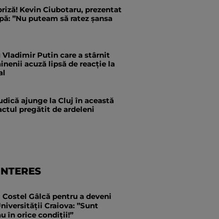
priză! Kevin Ciubotaru, prezentat
pă: ”Nu puteam să ratez șansa
Vladimir Putin care a stârnit
inenii acuză lipsă de reacție la
al
dică ajunge la Cluj în această
actul pregătit de ardeleni
INTERES
i Costel Gâlcă pentru a deveni
niversității Craiova: ”Sunt
u în orice condiții!”