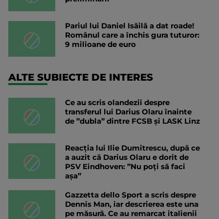
Pariul lui Daniel Isăilă a dat roade!
Românul care a închis gura tuturor:
9 milioane de euro
ALTE SUBIECTE DE INTERES
Ce au scris olandezii despre
transferul lui Darius Olaru înainte
de ”dubla” dintre FCSB și LASK Linz
Reacția lui Ilie Dumitrescu, după ce
a auzit că Darius Olaru e dorit de
PSV Eindhoven: ”Nu poți să faci
așa”
Gazzetta dello Sport a scris despre
Dennis Man, iar descrierea este una
pe măsură. Ce au remarcat italienii