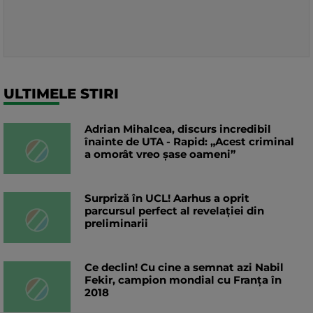
ULTIMELE STIRI
Adrian Mihalcea, discurs incredibil
înainte de UTA - Rapid: „Acest criminal
a omorât vreo șase oameni”
Surpriză în UCL! Aarhus a oprit
parcursul perfect al revelației din
preliminarii
Ce declin! Cu cine a semnat azi Nabil
Fekir, campion mondial cu Franța în
2018