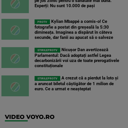
pe jos zilnic pentru o sănătate mai bună.
Experți: Nu sunt 10.000 de pași
Kylian Mbappé a comis-o! Ce
PROTV
fotografie a postat din greșeală la 5:30
dimineața. Imaginea a dispărut în câteva
secunde, dar fanii au apucat să o salveze
Nicușor Dan avertizează
STIRILEPROTV
Parlamentul: Dacă adoptați astfel Legea
decarbonizării voi uza de toate prerogativele
constituționale
A crezut că a pierdut la loto și
STIRILEPROTV
a aruncat biletul câștigător de 1 milion de
euro. Ce a urmat e neașteptat
VIDEO VOYO.RO