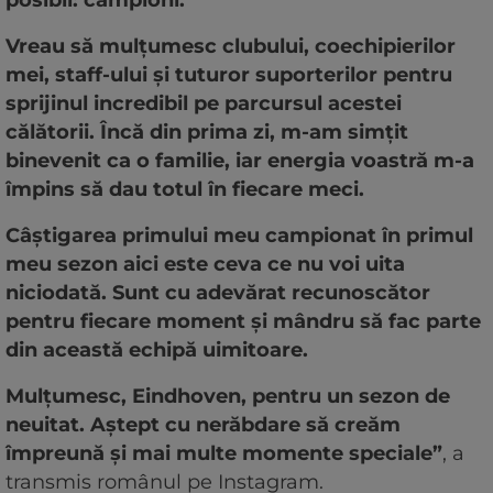
Vreau să mulțumesc clubului, coechipierilor
mei, staff-ului și tuturor suporterilor pentru
sprijinul incredibil pe parcursul acestei
călătorii. Încă din prima zi, m-am simțit
binevenit ca o familie, iar energia voastră m-a
împins să dau totul în fiecare meci.
Câștigarea primului meu campionat în primul
meu sezon aici este ceva ce nu voi uita
niciodată. Sunt cu adevărat recunoscător
pentru fiecare moment și mândru să fac parte
din această echipă uimitoare.
Mulțumesc, Eindhoven, pentru un sezon de
neuitat. Aștept cu nerăbdare să creăm
împreună și mai multe momente speciale”
, a
transmis românul pe Instagram.