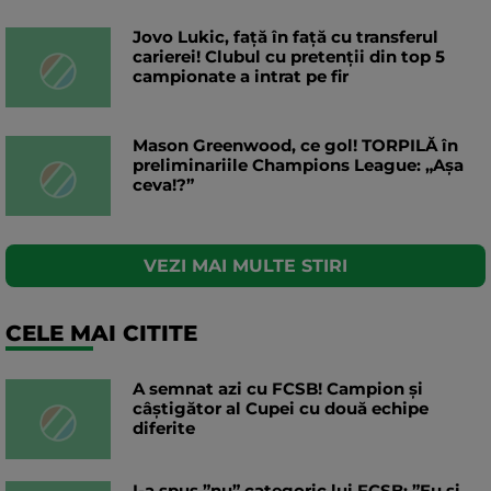
Jovo Lukic, față în față cu transferul
carierei! Clubul cu pretenții din top 5
campionate a intrat pe fir
Mason Greenwood, ce gol! TORPILĂ în
preliminariile Champions League: „Așa
ceva!?”
VEZI MAI MULTE STIRI
CELE MAI CITITE
A semnat azi cu FCSB! Campion și
câștigător al Cupei cu două echipe
diferite
I-a spus ”nu” categoric lui FCSB: ”Eu și