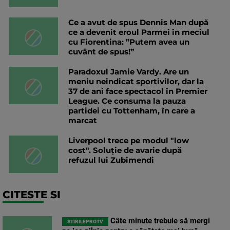
Ce a avut de spus Dennis Man după
ce a devenit eroul Parmei în meciul
cu Fiorentina: ”Putem avea un
cuvânt de spus!”
Paradoxul Jamie Vardy. Are un
meniu neindicat sportivilor, dar la
37 de ani face spectacol în Premier
League. Ce consuma la pauza
partidei cu Tottenham, în care a
marcat
Liverpool trece pe modul "low
cost". Soluție de avarie după
refuzul lui Zubimendi
CITESTE SI
Câte minute trebuie să mergi
STIRILEPROTV