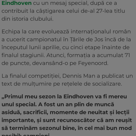
Eindhoven
cu un mesaj special, după ce a
contribuit la câștigarea celui de-al 27-lea titlu
din istoria clubului.
Echipa la care evoluează internaționalul român
a cucerit campionatul în Țările de Jos încă de la
începutul lunii aprilie, cu cinci etape înainte de
finalul stagiunii. Atunci, formația a acumulat 71
de puncte, devansând-o pe Feyenoord.
La finalul competiției, Dennis Man a publicat un
text de mulțumire pe rețelele de socializare.
„Primul meu sezon la Eindhoven va fi mereu
unul special. A fost un an plin de muncă
asiduă, sacrificii, momente de neuitat și lecții
importante, și sunt recunoscător că am reușit
să terminăm sezonul bine, în cel mai bun mod
posibil: campioni.