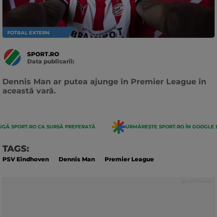
FOTBAL EXTERN
SPORT.RO
Data publicarii:
Data
actualizarii:
Dennis Man ar putea ajunge în Premier League în
această vară.
GĂ SPORT.RO CA SURSĂ PREFERATĂ
URMĂREȘTE SPORT.RO ÎN GOOGLE 
TAGS:
PSV Eindhoven
Dennis Man
Premier League