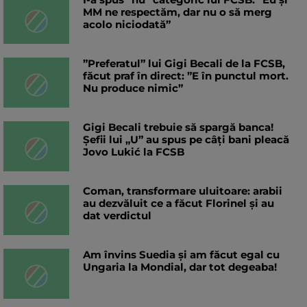
MM ne respectăm, dar nu o să merg
acolo niciodată”
”Preferatul” lui Gigi Becali de la FCSB,
făcut praf în direct: ”E în punctul mort.
Nu produce nimic”
Gigi Becali trebuie să spargă banca!
Șefii lui „U” au spus pe câți bani pleacă
Jovo Lukić la FCSB
Coman, transformare uluitoare: arabii
au dezvăluit ce a făcut Florinel și au
dat verdictul
Am învins Suedia și am făcut egal cu
Ungaria la Mondial, dar tot degeaba!