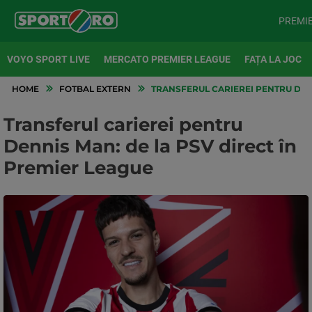
PREMI
VOYO SPORT LIVE
MERCATO PREMIER LEAGUE
FAȚA LA JOC
HOME
FOTBAL EXTERN
TRANSFERUL CARIEREI PENTRU DENN
Transferul carierei pentru
Dennis Man: de la PSV direct în
Premier League