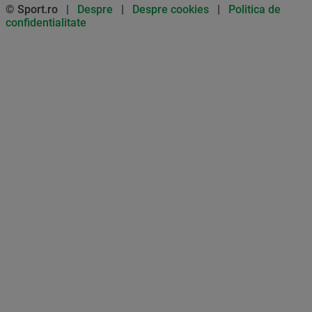
© Sport.ro |
Despre
|
Despre cookies
|
Politica de
confidentialitate
Don’t miss out on our news and
updates! Enable push
notifications
SUBSCRIBE
NOT NOW
UNSUBSCRIBE