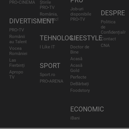
PRO
PRO•CINEMA
Știrile
PRO•TV
Job-uri
DESPRE
România,
disponibile
te iubesc!
PRO•TV
DIVERTISMENT
Politica
de
PRO•TV
Confidențialita
Românii
TEHNOLOGIE
LIFESTYLE
Contact
au Talent
CNA
I Like IT
Doctor de
Vocea
Bine
României
Acasă
Las
SPORT
Fierbinți
Acasă
Gold
Apropo
Sport.ro
TV
Perfecte
PRO•ARENA
DeBărbați
Foodstory
ECONOMIC
iBani