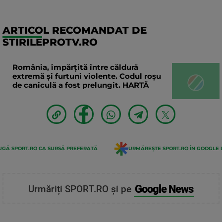
ARTICOL RECOMANDAT DE
STIRILEPROTV.RO
România, împărțită între căldură
extremă și furtuni violente. Codul roșu
de caniculă a fost prelungit. HARTĂ
GĂ SPORT.RO CA SURSĂ PREFERATĂ
URMĂREȘTE SPORT.RO ÎN GOOGLE 
Google News
Urmăriți SPORT.RO și pe