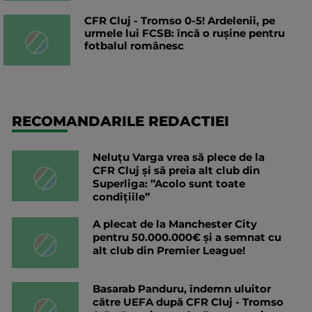
CFR Cluj - Tromso 0-5! Ardelenii, pe
urmele lui FCSB: încă o rușine pentru
fotbalul românesc
RECOMANDARILE REDACTIEI
Neluțu Varga vrea să plece de la
CFR Cluj și să preia alt club din
Superliga: ”Acolo sunt toate
condițiile”
A plecat de la Manchester City
pentru 50.000.000€ și a semnat cu
alt club din Premier League!
Basarab Panduru, îndemn uluitor
către UEFA după CFR Cluj - Tromso