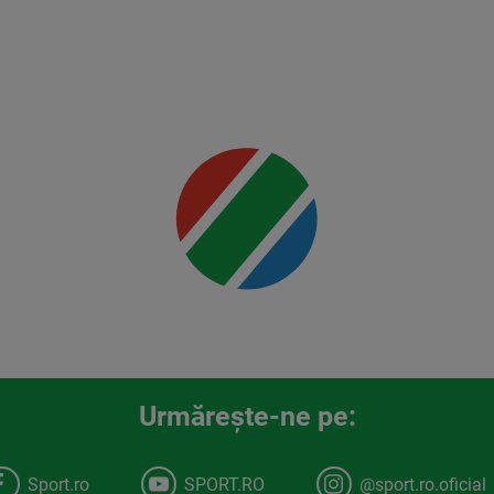
vs
Usman
Mai multe
detalii
00:00
Urmăreşte-ne pe:
Sport.ro
SPORT.RO
@sport.ro.oficial