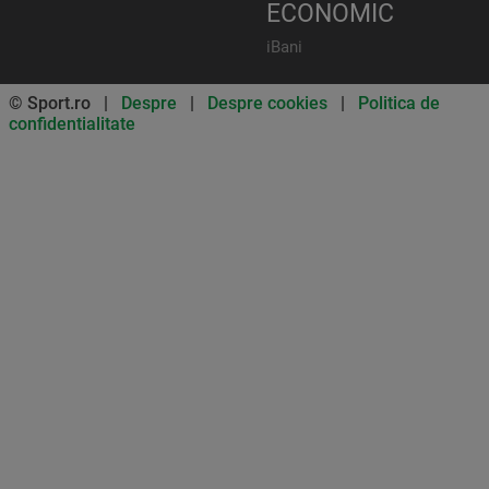
ECONOMIC
iBani
© Sport.ro |
Despre
|
Despre cookies
|
Politica de
confidentialitate
Don’t miss out on our news and
updates! Enable push
notifications
SUBSCRIBE
NOT NOW
UNSUBSCRIBE