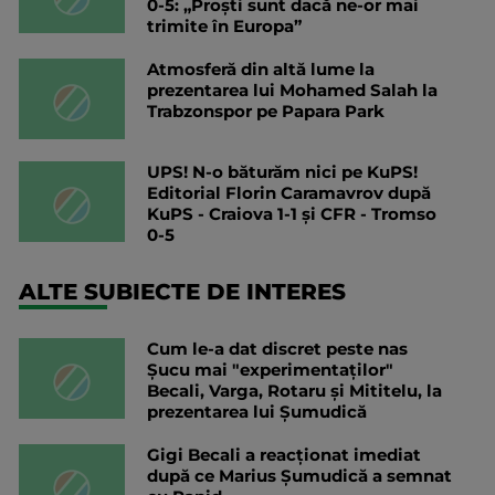
0-5: „Proști sunt dacă ne-or mai
trimite în Europa”
Atmosferă din altă lume la
prezentarea lui Mohamed Salah la
Trabzonspor pe Papara Park
UPS! N-o băturăm nici pe KuPS!
Editorial Florin Caramavrov după
KuPS - Craiova 1-1 și CFR - Tromso
0-5
ALTE SUBIECTE DE INTERES
Cum le-a dat discret peste nas
Șucu mai "experimentaților"
Becali, Varga, Rotaru și Mititelu, la
prezentarea lui Șumudică
Gigi Becali a reacționat imediat
după ce Marius Șumudică a semnat