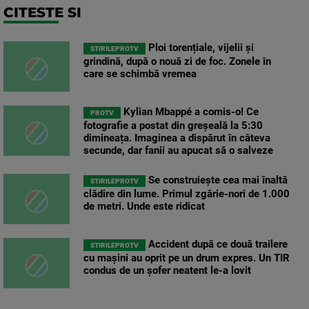
CITESTE SI
Ploi torențiale, vijelii și
STIRILEPROTV
grindină, după o nouă zi de foc. Zonele în
care se schimbă vremea
Kylian Mbappé a comis-o! Ce
PROTV
fotografie a postat din greșeală la 5:30
dimineața. Imaginea a dispărut în câteva
secunde, dar fanii au apucat să o salveze
Se construiește cea mai înaltă
STIRILEPROTV
clădire din lume. Primul zgârie-nori de 1.000
de metri. Unde este ridicat
Accident după ce două trailere
STIRILEPROTV
cu mașini au oprit pe un drum expres. Un TIR
condus de un șofer neatent le-a lovit