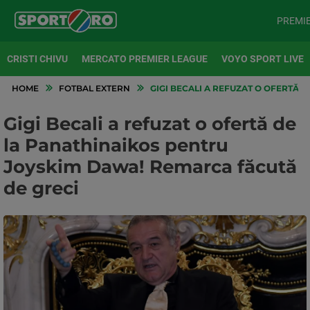
PREMI
CRISTI CHIVU
MERCATO PREMIER LEAGUE
VOYO SPORT LIVE
HOME
FOTBAL EXTERN
GIGI BECALI A REFUZAT O OFERTĂ 
Gigi Becali a refuzat o ofertă de
la Panathinaikos pentru
Joyskim Dawa! Remarca făcută
de greci