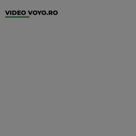
VIDEO VOYO.RO
UEFA
Europa
Conference
League
Ajax -
Shelbourne
Mai multe
detalii
UFC
00:00