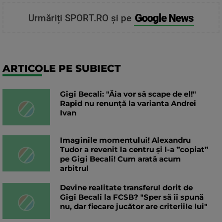
Google News
Urmăriți SPORT.RO și pe
ARTICOLE PE SUBIECT
Gigi Becali: "Ăia vor să scape de el!"
Rapid nu renunță la varianta Andrei
Ivan
Imaginile momentului! Alexandru
Tudor a revenit la centru și l-a ”copiat”
pe Gigi Becali! Cum arată acum
arbitrul
Devine realitate transferul dorit de
Gigi Becali la FCSB? "Sper să îi spună
nu, dar fiecare jucător are criteriile lui"