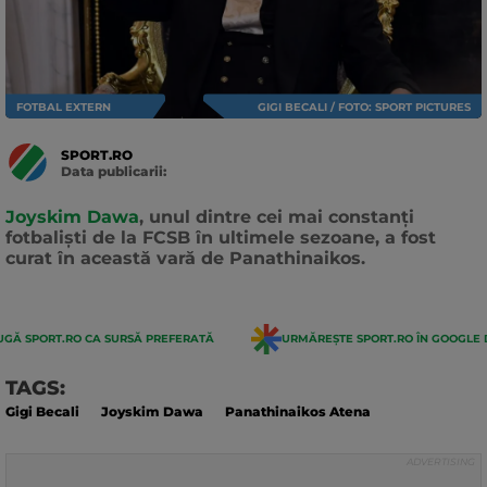
FOTBAL EXTERN
GIGI BECALI / FOTO: SPORT PICTURES
SPORT.RO
Data publicarii:
Data
actualizarii:
Joyskim Dawa
, unul dintre cei mai constanți
fotbaliști de la FCSB în ultimele sezoane, a fost
curat în această vară de Panathinaikos.
GĂ SPORT.RO CA SURSĂ PREFERATĂ
URMĂREȘTE SPORT.RO ÎN GOOGLE 
TAGS:
Gigi Becali
Joyskim Dawa
Panathinaikos Atena