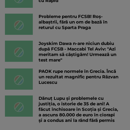
cu Rapid
Probleme pentru FCSB! Roș-
albaștrii, fără un om de bază în
returul cu Sparta Praga
Joyskim Dawa n-are niciun dubiu
după FCSB - Maccabi Tel Aviv: "Azi
meritam să câștigăm! Urmează un
test mare"
PAOK rupe normele în Grecia. Încă
un rezultat magnific pentru Răzvan
Lucescu
Dănuț Lupu și problemele cu
justiția, o istorie de 35 de ani! A
făcut închisoare în Scoția și Grecia,
a ascuns 80.000 de euro în ciorapi
și a condus ani la rând fără permis