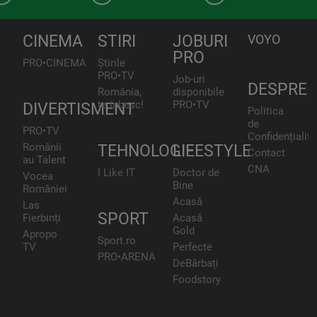
CINEMA
STIRI
JOBURI
VOYO
PRO
PRO•CINEMA
Știrile
PRO•TV
Job-uri
DESPRE
România,
disponibile
te iubesc!
PRO•TV
DIVERTISMENT
Politica
de
PRO•TV
Confidențialita
Românii
TEHNOLOGIE
LIFESTYLE
Contact
au Talent
CNA
I Like IT
Doctor de
Vocea
Bine
României
Acasă
Las
SPORT
Fierbinți
Acasă
Gold
Apropo
Sport.ro
TV
Perfecte
PRO•ARENA
DeBărbați
Foodstory