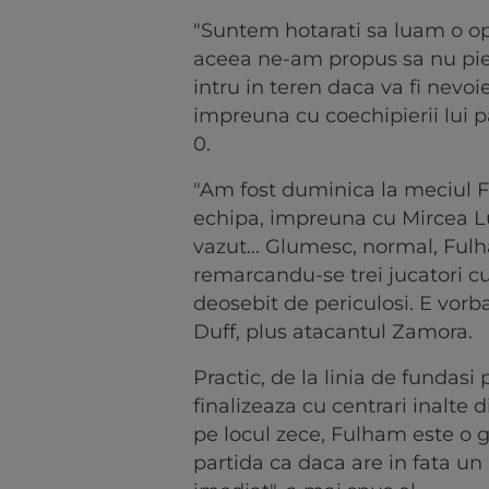
"Suntem hotarati sa luam o opt
aceea ne-am propus sa nu pier
intru in teren daca va fi nevoi
impreuna cu coechipierii lui p
0.
"Am fost duminica la meciul F
echipa, impreuna cu Mircea L
vazut... Glumesc, normal, Fulha
remarcandu-se trei jucatori cu
deosebit de periculosi. E vor
Duff, plus atacantul Zamora.
Practic, de la linia de fundasi
finalizeaza cu centrari inalte 
pe locul zece, Fulham este o g
partida ca daca are in fata un