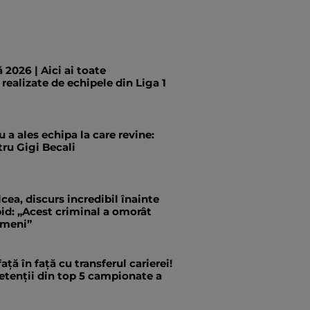
 2026 | Aici ai toate
 realizate de echipele din Liga 1
 a ales echipa la care revine:
ru Gigi Becali
cea, discurs incredibil înainte
id: „Acest criminal a omorât
ameni”
ață în față cu transferul carierei!
etenții din top 5 campionate a