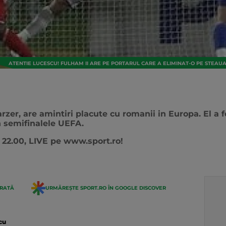
ATENTIE LUCESCU! FULHAM II ARE PE PORTARUL CARE A ELIMINAT-O PE STEAUA
zer, are amintiri placute cu romanii in Europa. El a 
n semifinalele UEFA.
a 22.00, LIVE pe www.sport.ro!
ERATĂ
URMĂREȘTE SPORT.RO ÎN GOOGLE DISCOVER
cu