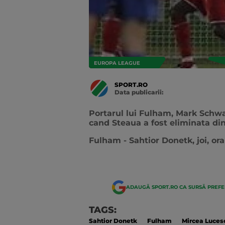
EUROPA LEAGUE
SPORT.RO
Data publicarii:
Data
actualizarii:
Portarul lui Fulham, Mark Schwar
cand Steaua a fost eliminata di
Fulham - Sahtior Donetk, joi, or
ADAUGĂ SPORT.RO CA SURSĂ PREF
TAGS:
Sahtior Donetk
Fulham
Mircea Luces