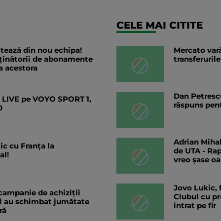
CELE MAI CITITE
otează din nou echipa!
Mercato vară
ținătorii de abonamente
transferurile
a acestora
Dan Petrescu
a LIVE pe VOYO SPORT 1,
răspuns pent
0
Adrian Mihal
ic cu Franța la
de UTA - Rap
al!
vreo șase o
Jovo Lukic, f
campanie de achiziții
Clubul cu pr
ii au schimbat jumătate
intrat pe fir
ră