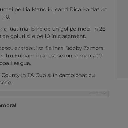
umai pe Lia Manoliu, cand Dica i-a dat un
 1-0.
r a luat mai bine de un gol pe meci. In 26
 de goluri si e pe 10 in clasament.
escu ar trebui sa fie insa Bobby Zamora.
entru Fulham in acest sezon, a marcat 7
uropa League.
s County in FA Cup si in campionat cu
crie.
amora!