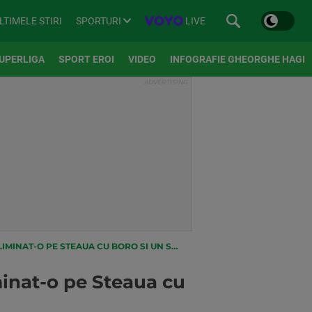
SPORTURI
LIVE
LTIMELE STIRI
UPERLIGA
SPORT EROI
VIDEO
INFOGRAFIE GHEORGHE HAGI
UA CU BORO SI UN SUPER ATACANT! CE GOLURI DA!
minat-o pe Steaua cu