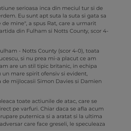
iune serioasa inca din meciul tur si de
dem. Eu sunt apt suta la suta si gata sa
e de mine", a spus Rat, care a urmarit
artida din Fulham si Notts County, scor 4-
ulham - Notts County (scor 4-0), toata
ucescu, si nu prea mi-a placut ce am
m are un stil tipic britanic, in echipa
 un mare spirit ofensiv si evident,
ba de mijlocasii Simon Davies si Damien
 pleaca toate actiunile de atac, care se
direct pe varfuri. Chiar daca se afla acum
rupare puternica si a aratat si la ultima
 adversar care face greseli, le speculeaza