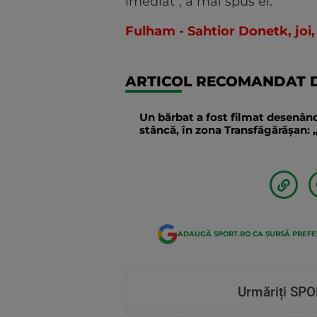
imediat", a mai spus el.
Fulham - Sahtior Donetk, joi,
ARTICOL RECOMANDAT D
Un bărbat a fost filmat desenând
stâncă, în zona Transfăgărăşan: „
ADAUGĂ SPORT.RO CA SURSĂ PREF
Urmăriți SPO