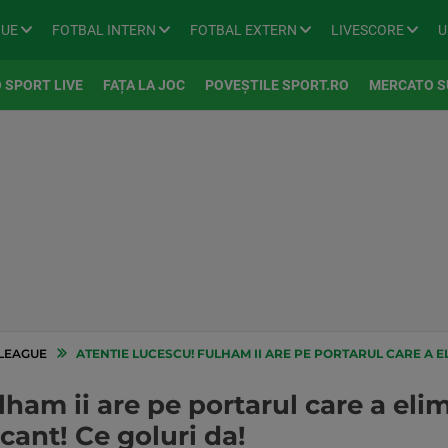
GUE
FOTBAL INTERN
FOTBAL EXTERN
LIVESCORE
U
 SPORT LIVE
FAȚA LA JOC
POVEȘTILE SPORT.RO
MERCATO S
LEAGUE
ATENTIE LUCESCU! FULHAM II ARE PE PORTARUL CARE A ELIMINAT-O PE STEA
ham ii are pe portarul care a eli
cant! Ce goluri da!