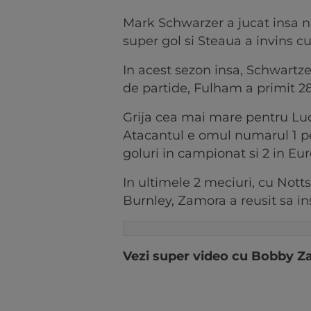
Mark Schwarzer a jucat insa n
super gol si Steaua a invins cu
In acest sezon insa, Schwartze
de partide, Fulham a primit 28
Grija cea mai mare pentru Luc
Atacantul e omul numarul 1 p
goluri in campionat si 2 in E
In ultimele 2 meciuri, cu Nott
Burnley, Zamora a reusit sa ins
Vezi super video cu Bobby Z