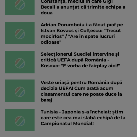
Constanța, meciul în care Gigi
Becali a anunțat că trimite echipa a
doua
Adrian Porumboiu i-a făcut praf pe
Istvan Kovacs și Colțescu: "Trecut
mocirlos" / "Are în spate lucruri
odioase"
Selecționerul Suediei intervine și
critică UEFA după România -
Kosovo: "E vorba de fairplay aici!"
Veste uriașă pentru România după
decizia UEFA! Cum arată acum
clasamentul care ne poate duce la
baraj
Tunisia - Japonia s-a încheiat: știm
care este cea mai slabă echipă de la
Campionatul Mondial!