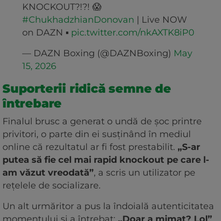
KNOCKOUT?!?! 😱
#ChukhadzhianDonovan
| Live NOW
on DAZN ▪️
pic.twitter.com/nkAXTK8iP0
— DAZN Boxing (@DAZNBoxing)
May
15, 2026
Suporterii ridică semne de
întrebare
Finalul brusc a generat o undă de șoc printre
privitori, o parte din ei susținând în mediul
online că rezultatul ar fi fost prestabilit.
„S-ar
putea să fie cel mai rapid knockout pe care l-
am văzut vreodată”
, a scris un utilizator pe
rețelele de socializare.
Un alt urmăritor a pus la îndoială autenticitatea
momentului și a întrebat:
„Doar a mimat? Lol”
.