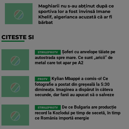
Maghiarii nu s-au abținut după ce
sportiva lor a fost învinsă Imane
Khelif, algerianca acuzată că ar fi
bărbat
CITESTE SI
Șoferi cu anvelope tăiate pe
STIRILEPROTV
autostrada spre mare. Ce sunt „aricii” de
metal care tot apar pe A2
Kylian Mbappé a comis-o! Ce
PROTV
fotografie a postat din greșeală la 5:30
dimineața. Imaginea a dispărut în câteva
secunde, dar fanii au apucat să o salveze
De ce Bulgaria are producție
STIRILEPROTV
record la Kozlodui pe timp de secetă, în timp
ce România importă energie