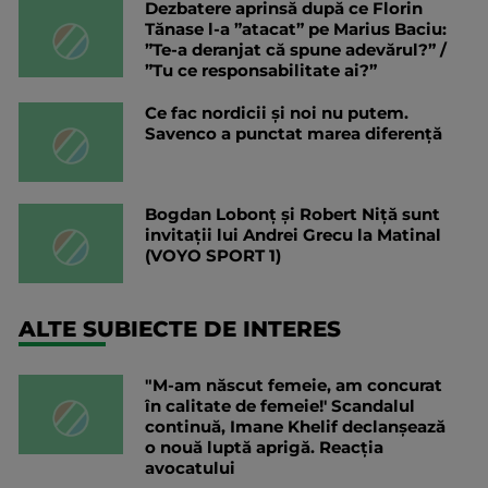
Dezbatere aprinsă după ce Florin
Tănase l-a ”atacat” pe Marius Baciu:
”Te-a deranjat că spune adevărul?” /
”Tu ce responsabilitate ai?”
Ce fac nordicii și noi nu putem.
Savenco a punctat marea diferență
Bogdan Lobonț și Robert Niță sunt
invitații lui Andrei Grecu la Matinal
(VOYO SPORT 1)
ALTE SUBIECTE DE INTERES
"M-am născut femeie, am concurat
în calitate de femeie!' Scandalul
continuă, Imane Khelif declanșează
o nouă luptă aprigă. Reacția
avocatului