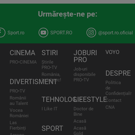
Urmăreşte-ne pe:
Sport.ro
SPORT.RO
@sport.ro.oficial
CINEMA
STIRI
JOBURI
VOYO
PRO
PRO•CINEMA
Știrile
PRO•TV
Job-uri
DESPRE
România,
disponibile
te iubesc!
PRO•TV
DIVERTISMENT
Politica
de
PRO•TV
Confidențialita
Românii
TEHNOLOGIE
LIFESTYLE
Contact
au Talent
CNA
I Like IT
Doctor de
Vocea
Bine
României
Acasă
Las
SPORT
Fierbinți
Acasă
Gold