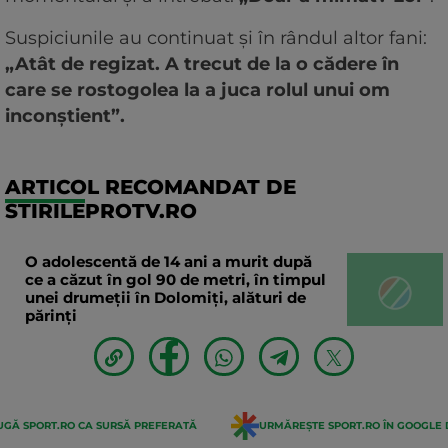
Suspiciunile au continuat și în rândul altor fani:
„Atât de regizat. A trecut de la o cădere în
care se rostogolea la a juca rolul unui om
inconștient”.
ARTICOL RECOMANDAT DE
STIRILEPROTV.RO
O adolescentă de 14 ani a murit după
ce a căzut în gol 90 de metri, în timpul
unei drumeții în Dolomiți, alături de
părinți
GĂ SPORT.RO CA SURSĂ PREFERATĂ
URMĂREȘTE SPORT.RO ÎN GOOGLE 