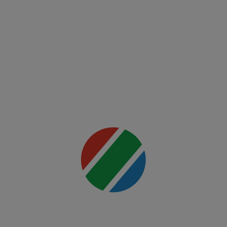
Fight
Night:
Ankalaev
vs
Rountree
Jr.
Mai multe
detalii
00:00