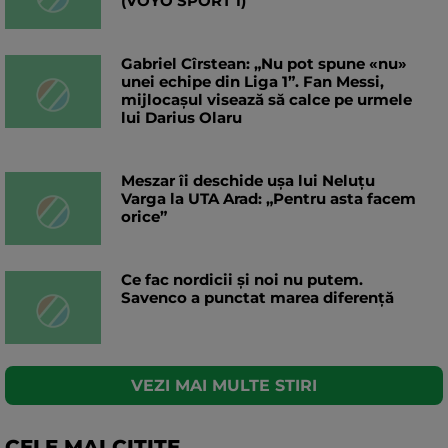
(VOYO SPORT 1)
Gabriel Cîrstean: „Nu pot spune «nu»
unei echipe din Liga 1”. Fan Messi,
mijlocașul visează să calce pe urmele
lui Darius Olaru
Meszar îi deschide ușa lui Neluțu
Varga la UTA Arad: „Pentru asta facem
orice”
Ce fac nordicii și noi nu putem.
Savenco a punctat marea diferență
VEZI MAI MULTE STIRI
CELE MAI CITITE