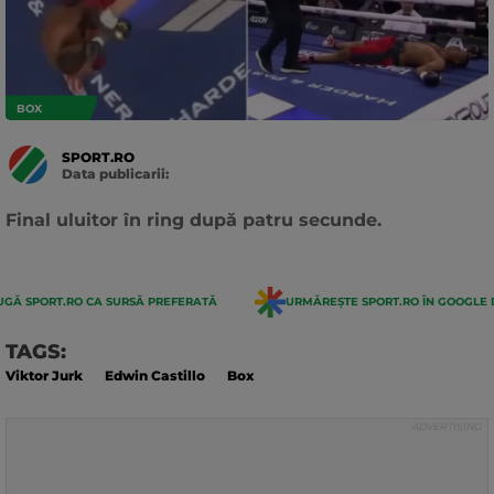
BOX
SPORT.RO
Data publicarii:
Data
actualizarii:
Final uluitor în ring după patru secunde.
GĂ SPORT.RO CA SURSĂ PREFERATĂ
URMĂREȘTE SPORT.RO ÎN GOOGLE 
TAGS:
Viktor Jurk
Edwin Castillo
Box