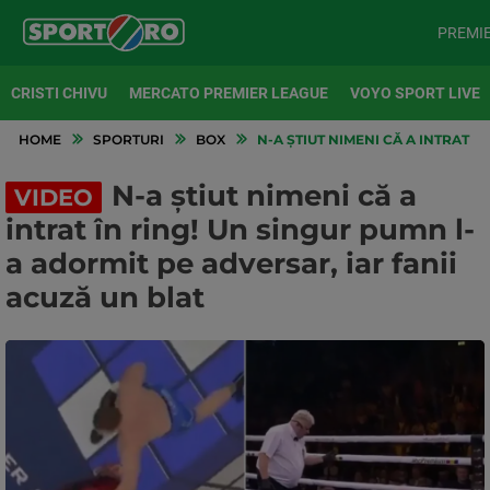
PREMI
CRISTI CHIVU
MERCATO PREMIER LEAGUE
VOYO SPORT LIVE
HOME
SPORTURI
BOX
N-A ȘTIUT NIMENI CĂ A INTRAT Î
N-a știut nimeni că a
VIDEO
intrat în ring! Un singur pumn l-
a adormit pe adversar, iar fanii
acuză un blat