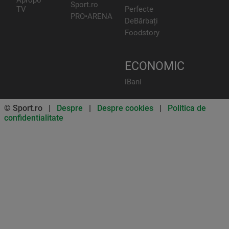
Apropo
Sport.ro
TV
Perfecte
PRO•ARENA
DeBărbați
Foodstory
ECONOMIC
iBani
© Sport.ro |
Despre
|
Despre cookies
|
Politica de
confidentialitate
Don’t miss out on our news and
updates! Enable push
notifications
SUBSCRIBE
NOT NOW
UNSUBSCRIBE