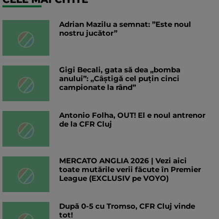
Adrian Mazilu a semnat: ”Este noul
nostru jucător”
Gigi Becali, gata să dea „bomba
anului”: „Câștigă cel puțin cinci
campionate la rând”
Antonio Folha, OUT! El e noul antrenor
de la CFR Cluj
MERCATO ANGLIA 2026 | Vezi aici
toate mutările verii făcute în Premier
League (EXCLUSIV pe VOYO)
După 0-5 cu Tromso, CFR Cluj vinde
tot!