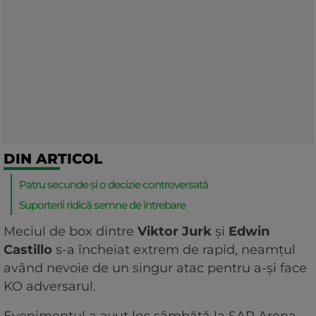
DIN ARTICOL
Patru secunde și o decizie controversată
Suporterii ridică semne de întrebare
Meciul de box dintre
Viktor Jurk
și
Edwin
Castillo
s-a încheiat extrem de rapid, neamțul
având nevoie de un singur atac pentru a-și face
KO adversarul.
Evenimentul a avut loc sâmbătă la SAP Arena