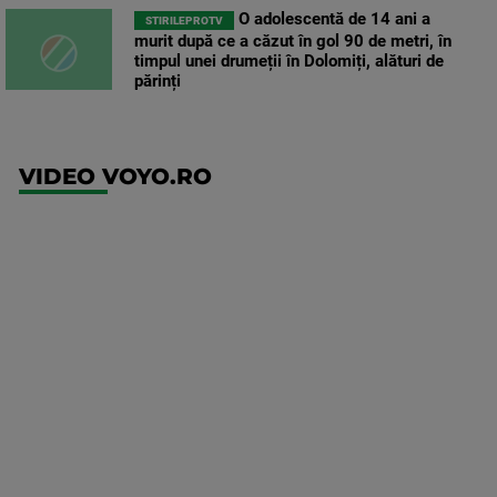
O adolescentă de 14 ani a
STIRILEPROTV
murit după ce a căzut în gol 90 de metri, în
timpul unei drumeții în Dolomiți, alături de
părinți
VIDEO VOYO.RO
UFC
(RO)
UFC
Fight
Night:
Gamrot
vs