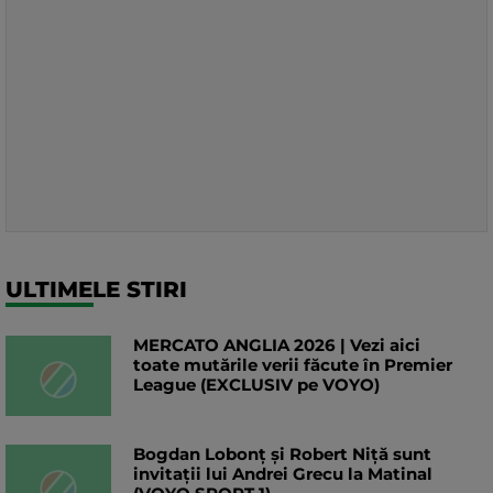
ULTIMELE STIRI
MERCATO ANGLIA 2026 | Vezi aici
toate mutările verii făcute în Premier
League (EXCLUSIV pe VOYO)
Bogdan Lobonț și Robert Niță sunt
invitații lui Andrei Grecu la Matinal