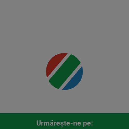
FK Auda
Mai multe
detalii
00:00
Urmăreşte-ne pe: