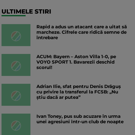
ULTIMELE STIRI
Rapid a adus un atacant care a uitat să
marcheze. Cifrele care ridică semne de
întrebare
ACUM: Bayern – Aston Villa 1-0, pe
VOYO SPORT 1. Bavarezii deschid
scorul!
Adrian Ilie, sfat pentru Denis Drăguș
cu privire la transferul la FCSB: „Nu
știu dacă ar putea”
Ivan Toney, pus sub acuzare în urma
unei agresiuni într-un club de noapte