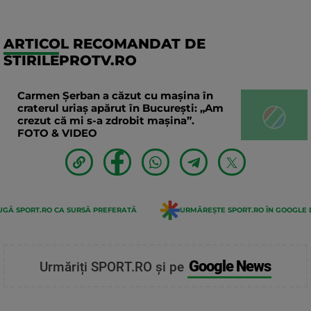
ARTICOL RECOMANDAT DE
STIRILEPROTV.RO
Carmen Șerban a căzut cu mașina în
craterul uriaș apărut în București: „Am
crezut că mi s-a zdrobit mașina”.
FOTO & VIDEO
GĂ SPORT.RO CA SURSĂ PREFERATĂ
URMĂREȘTE SPORT.RO ÎN GOOGLE 
Google News
Urmăriți SPORT.RO și pe