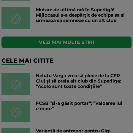
Mutare de ultimă oră în Superligă!
Mijlocașul s-a despărțit de echipa sa și
urmează să semneze cu un alt club
VEZI MAI MULTE STIRI
CELE MAI CITITE
Neluțu Varga vrea să plece de la CFR
Cluj și să preia alt club din Superliga:
”Acolo sunt toate condițiile”
FCSB ”și-a găsit portar”: ”Valoarea lui
e mare”
Variantă de antrenor pentru Gigi