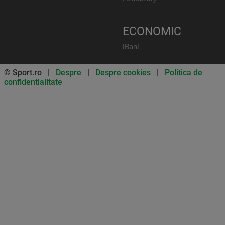
ECONOMIC
iBani
© Sport.ro |
Despre
|
Despre cookies
|
Politica de
confidentialitate
Don’t miss out on our news and
updates! Enable push
notifications
SUBSCRIBE
NOT NOW
UNSUBSCRIBE