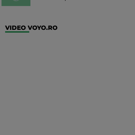
VIDEO VOYO.RO
UFC
(EN)
UFC
Fight
Night:
Gamrot
vs
Salkilld