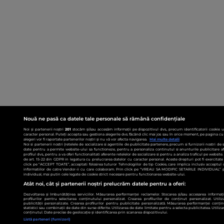
Nouă ne pasă ca datele tale personale să rămână confidențiale
Noi și partenerii noștri
201
stocăm și/sau accesăm informații pe dispozitivul dvs., precum identificatorii cookie 
caracter personal. Puteți accepta sau gestiona alegerile dvs. făcând clic mai jos sau în orice moment, pe pagina cu 
alegeri vor fi raportate partenerilor noștri și nu vă vor afecta navigarea.
Mai multe detalii
Noi si partenerii nostri (retelele de socializare si agentiile de publicitate partenere, precum si furnizorii nostri de
date pentru a permite website-ului sa functioneze, pentru a personaliza continutul si anunturile publicitare afis
profilul dvs., pentru a va oferi functionalitati aferente retelelor de socializare si pentru a analiza traficul pe websit
de art. 15-22 din GDPR in legatura cu prelucrarea datelor cu caracter personal. Aceste drepturi pot fi exercitat
click pe “ACCEPT TOATE”, acceptati folosirea tuturor Tehnologiilor de tip Cookie, care implica inclusiv acceptul d
informatiilor de catre Vendor-ii cu care colaboram. Prin click pe “VREAU SA MODIFIC SETARILE INDIVIDUAL” p
individual, mai putin cele legate de cookie strict necesare pentru functionarea website-ului.
Atât noi, cât și partenerii noștri prelucrăm datele pentru a oferi:
Dezvoltarea și îmbunătățirea serviciilor. Măsurarea performanței reclamelor. Stocarea și/sau accesarea informații
profilurilor pentru selectarea conținutului personalizat. Crearea profilurilor de conținut personalizat. Utiliz
publicității personalizate. Crearea profilurilor pentru publicitate personalizată. Măsurarea performanței conțin
statistici sau combinații de date din surse diferite. Utilizarea de date limitate pentru a selecta publicitatea. Utiliz
conținutul. Date precise de geolocație și identificarea prin scanarea dispozitivului.
Listă parteneri (furnizori)