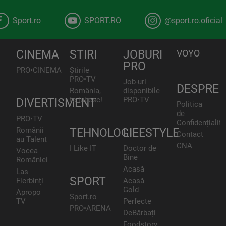
Sport.ro
SPORT.RO
@sport.ro.oficial
CINEMA
STIRI
JOBURI
VOYO
PRO
PRO•CINEMA
Știrile
PRO•TV
Job-uri
DESPRE
România,
disponibile
te iubesc!
PRO•TV
DIVERTISMENT
Politica
de
PRO•TV
Confidențialita
Românii
TEHNOLOGIE
LIFESTYLE
Contact
au Talent
CNA
I Like IT
Doctor de
Vocea
Bine
României
Acasă
Las
SPORT
Fierbinți
Acasă
Gold
Apropo
Sport.ro
TV
Perfecte
PRO•ARENA
DeBărbați
Foodstory