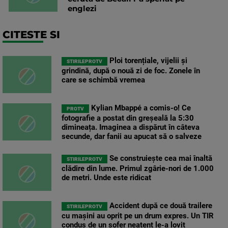
englezi
CITESTE SI
Ploi torențiale, vijelii și
STIRILEPROTV
grindină, după o nouă zi de foc. Zonele în
care se schimbă vremea
Kylian Mbappé a comis-o! Ce
PROTV
fotografie a postat din greșeală la 5:30
dimineața. Imaginea a dispărut în câteva
secunde, dar fanii au apucat să o salveze
Se construiește cea mai înaltă
STIRILEPROTV
clădire din lume. Primul zgârie-nori de 1.000
de metri. Unde este ridicat
Accident după ce două trailere
STIRILEPROTV
cu mașini au oprit pe un drum expres. Un TIR
condus de un șofer neatent le-a lovit