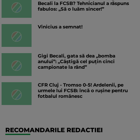
Becali la FCSB? Tehnicianul a răspuns
fabulos: „Să o luăm sincer!”
Vinicius a semnat!
Gigi Becali, gata să dea „bomba
anului”: „Câștigă cel puțin cinci
campionate la rând”
CFR Cluj - Tromso 0-5! Ardelenii, pe
urmele lui FCSB: încă o rușine pentru
fotbalul românesc
RECOMANDARILE REDACTIEI