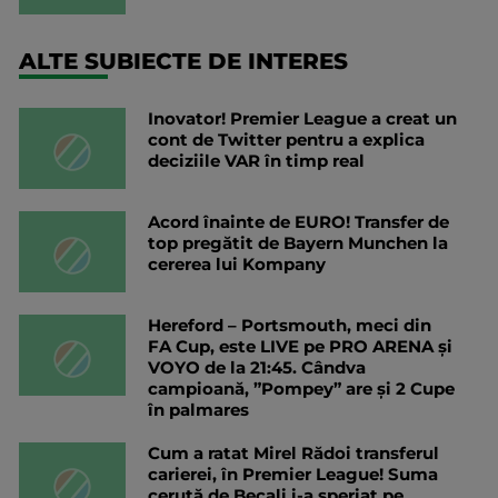
ALTE SUBIECTE DE INTERES
Inovator! Premier League a creat un
cont de Twitter pentru a explica
deciziile VAR în timp real
Acord înainte de EURO! Transfer de
top pregătit de Bayern Munchen la
cererea lui Kompany
Hereford – Portsmouth, meci din
FA Cup, este LIVE pe PRO ARENA și
VOYO de la 21:45. Cândva
campioană, ”Pompey” are și 2 Cupe
în palmares
Cum a ratat Mirel Rădoi transferul
carierei, în Premier League! Suma
cerută de Becali i-a speriat pe