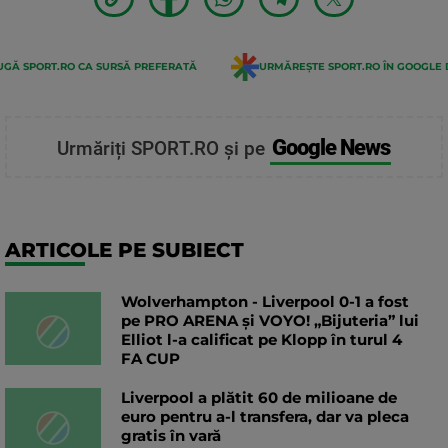
GĂ SPORT.RO CA SURSĂ PREFERATĂ
URMĂREȘTE SPORT.RO ÎN GOOGLE 
Google News
Urmăriți SPORT.RO și pe
ARTICOLE PE SUBIECT
Wolverhampton - Liverpool 0-1 a fost
pe PRO ARENA și VOYO! „Bijuteria” lui
Elliot l-a calificat pe Klopp în turul 4
FA CUP
Liverpool a plătit 60 de milioane de
euro pentru a-l transfera, dar va pleca
gratis în vară