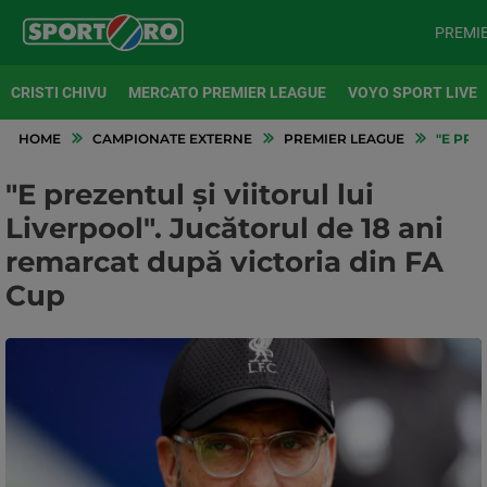
PREMI
CRISTI CHIVU
MERCATO PREMIER LEAGUE
VOYO SPORT LIVE
HOME
CAMPIONATE EXTERNE
PREMIER LEAGUE
"E PRE
"E prezentul și viitorul lui
Liverpool". Jucătorul de 18 ani
remarcat după victoria din FA
Cup