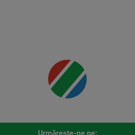
Mai multe
detalii
00:00
Urmăreşte-ne pe: