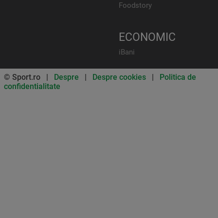
Foodstory
ECONOMIC
iBani
© Sport.ro |
Despre
|
Despre cookies
|
Politica de
confidentialitate
Don’t miss out on our news and
updates! Enable push
notifications
SUBSCRIBE
NOT NOW
UNSUBSCRIBE