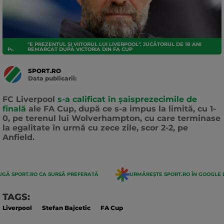
"E PREZENTUL ȘI VIITORUL LUI LIVERPOOL". JUCĂTORUL DE 18 ANI
PREMIER LEAGUE
REMARCAT DUPĂ VICTORIA DIN FA CUP
SPORT.RO
Data publicarii:
Data
actualizarii:
FC Liverpool
s-a calificat în şaisprezecimile de
finală
ale FA Cup, după ce s-a impus la limită, cu 1-
0, pe terenul lui Wolverhampton, cu care terminase
la egalitate în urmă cu zece zile, scor 2-2, pe
Anfield.
GĂ SPORT.RO CA SURSĂ PREFERATĂ
URMĂREȘTE SPORT.RO ÎN GOOGLE 
TAGS:
Liverpool
Stefan Bajcetic
FA Cup