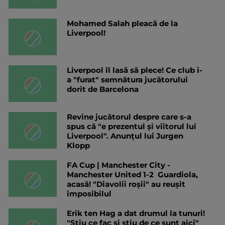
Mohamed Salah pleacă de la
Liverpool!
Liverpool îl lasă să plece! Ce club i-
a "furat" semnătura jucătorului
dorit de Barcelona
Revine jucătorul despre care s-a
spus că "e prezentul și viitorul lui
Liverpool". Anunțul lui Jurgen
Klopp
FA Cup | Manchester City -
Manchester United 1-2 Guardiola,
acasă! "Diavolii roșii" au reușit
imposibilul
Erik ten Hag a dat drumul la tunuri!
"Știu ce fac și știu de ce sunt aici"