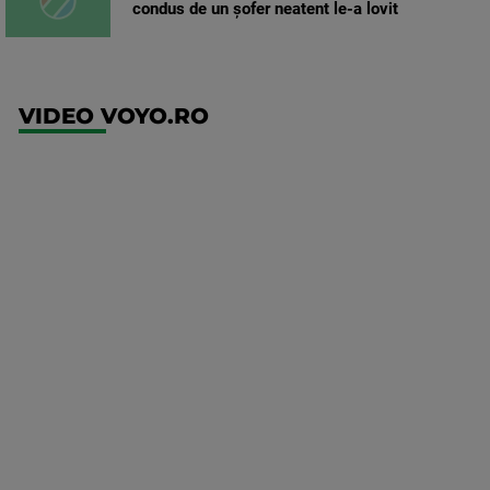
condus de un șofer neatent le-a lovit
VIDEO VOYO.RO
UFC
(EN)
UFC
Fight
Night:
Gamrot
vs
Salkilld