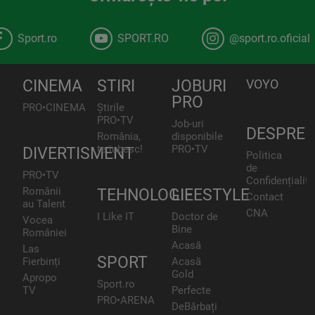
Sport.ro
SPORT.RO
@sport.ro.oficial
CINEMA
STIRI
JOBURI
VOYO
PRO
PRO•CINEMA
Știrile
PRO•TV
Job-uri
DESPRE
România,
disponibile
te iubesc!
PRO•TV
DIVERTISMENT
Politica
de
PRO•TV
Confidențialita
Românii
TEHNOLOGIE
LIFESTYLE
Contact
au Talent
CNA
I Like IT
Doctor de
Vocea
Bine
României
Acasă
Las
SPORT
Fierbinți
Acasă
Gold
Apropo
Sport.ro
TV
Perfecte
PRO•ARENA
DeBărbați