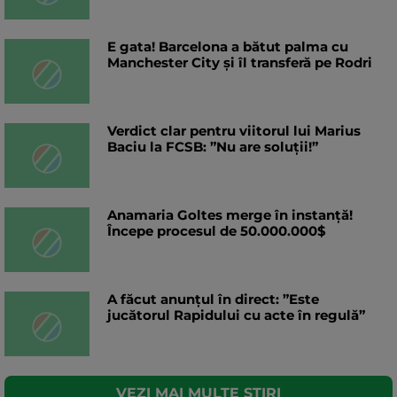
E gata! Barcelona a bătut palma cu
Manchester City și îl transferă pe Rodri
Verdict clar pentru viitorul lui Marius
Baciu la FCSB: ”Nu are soluții!”
Anamaria Goltes merge în instanță!
Începe procesul de 50.000.000$
A făcut anunțul în direct: ”Este
jucătorul Rapidului cu acte în regulă”
VEZI MAI MULTE STIRI