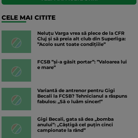
CELE MAI CITITE
Neluțu Varga vrea să plece de la CFR
Cluj și să preia alt club din Superliga:
”Acolo sunt toate condițiile”
FCSB ”și-a găsit portar”: ”Valoarea lui
e mare”
Variantă de antrenor pentru Gigi
Becali la FCSB? Tehnicianul a răspuns
fabulos: „Să o luăm sincer!”
Gigi Becali, gata să dea „bomba
anului”: „Câștigă cel puțin cinci
campionate la rând”