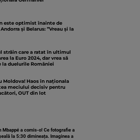
 este optimist înainte de
 Andorra și Belarus: ”Vreau și la
l străin care a ratat în ultimul
area la Euro 2024, dar vrea să
ne la duelurile României
u Moldova! Haos în naționala
tea meciului decisiv pentru
ucători, OUT din lot
n Mbappé a comis-o! Ce fotografie a
șeală la 5:30 dimineața. Imaginea a