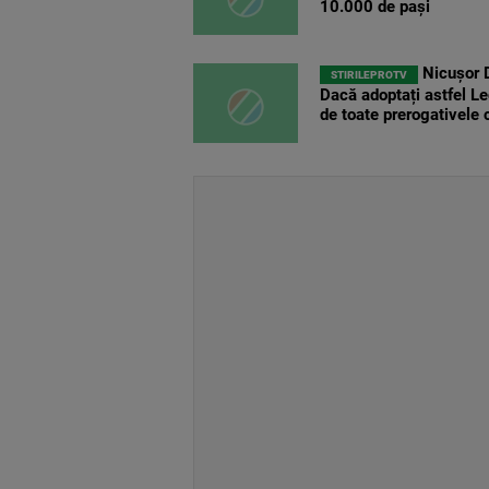
10.000 de pași
Nicușor D
STIRILEPROTV
Dacă adoptați astfel Le
de toate prerogativele 