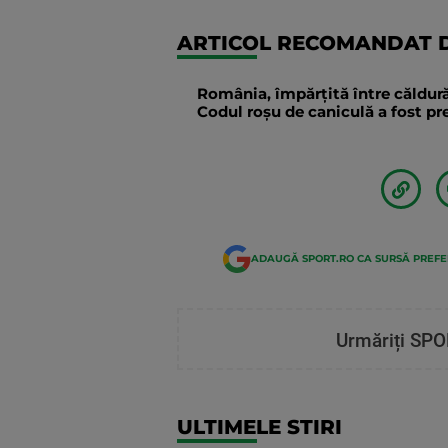
ARTICOL RECOMANDAT D
România, împărțită între căldură
Codul roșu de caniculă a fost p
ADAUGĂ SPORT.RO CA SURSĂ PREF
Urmăriți SPO
ULTIMELE STIRI