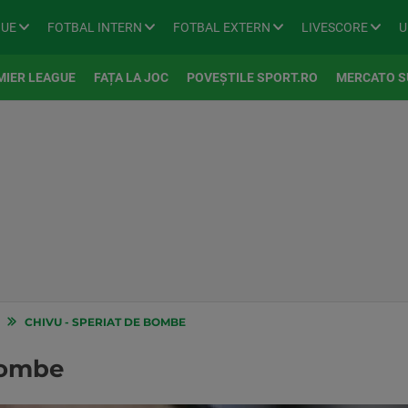
GUE
FOTBAL INTERN
FOTBAL EXTERN
LIVESCORE
U
MIER LEAGUE
FAȚA LA JOC
POVEȘTILE SPORT.RO
MERCATO S
CHIVU - SPERIAT DE BOMBE
bombe