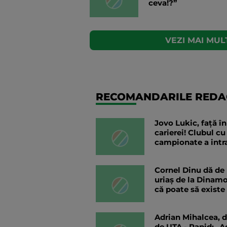
ceva!?”
VEZI MAI MULT
RECOMANDARILE REDAC
Jovo Lukic, față în
carierei! Clubul cu
campionate a intra
Cornel Dinu dă d
uriaș de la Dinam
că poate să exist
Adrian Mihalcea, d
de UTA - Rapid: „A