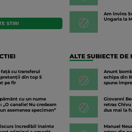
Am învins Su
Ungaria la M
E STIRI
TIEI
ALTE SUBIECTE DE 
 față cu transferul
Anunt bomba!
 pretenții din top 5
echipa din R
t pe fir
spune impres
e pământ cu un nume
Giovanni Bec
o: „O canalie! Nu credeam
retras Chivu
e un asemenea specimen”
dus mai la f
iscurs incredibil înainte
Manuel Neuer
cest criminal a omorât
retras din n