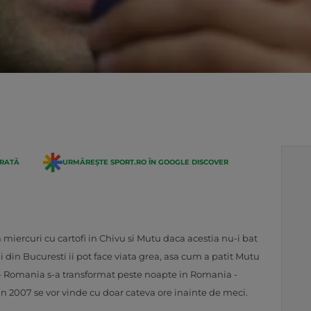
ERATĂ
URMĂREȘTE SPORT.RO ÎN GOOGLE DISCOVER
miercuri cu cartofi in Chivu si Mutu daca acestia nu-i bat
ii din Bucuresti ii pot face viata grea, asa cum a patit Mutu
 - Romania s-a transformat peste noapte in Romania -
n 2007 se vor vinde cu doar cateva ore inainte de meci.