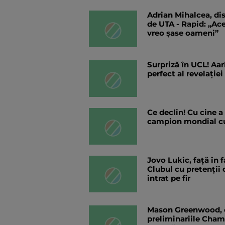
Adrian Mihalcea, dis
de UTA - Rapid: „Ac
vreo șase oameni”
Surpriză în UCL! Aar
perfect al revelației
Ce declin! Cu cine a
campion mondial cu
Jovo Lukic, față în f
Clubul cu pretenții
intrat pe fir
Mason Greenwood, c
preliminariile Cha