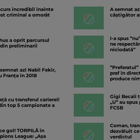
curs incredibil înainte
A semnat az
est criminal a omorât
câștigător a
I-a spus ”nu
hus a oprit parcursul
ne respectă
 din preliminarii
niciodată”
”Preferatul”
 semnat azi Nabil Fekir,
praf în dire
 Franța în 2018
produce nim
Gigi Becali 
ață cu transferul carierei!
„U” au spus 
 din top 5 campionate a
FCSB
Coman, trans
e gol! TORPILĂ în
dezvăluit ce 
mpions League: „Așa
verdictul