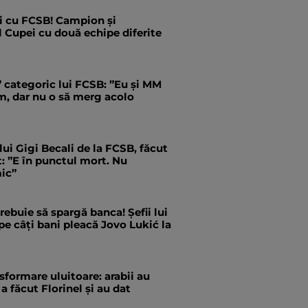
i cu FCSB! Campion și
l Cupei cu două echipe diferite
” categoric lui FCSB: ”Eu și MM
m, dar nu o să merg acolo
 lui Gigi Becali de la FCSB, făcut
ct: ”E în punctul mort. Nu
ic”
trebuie să spargă banca! Șefii lui
pe câți bani pleacă Jovo Lukić la
formare uluitoare: arabii au
a făcut Florinel și au dat