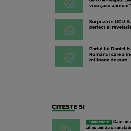
vreo șase oameni”
Surpriză în UCL! A
perfect al revelați
Pariul lui Daniel Is
Românul care a înc
milioane de euro
CITESTE SI
Câte minu
STIRILEPROTV
zilnic pentru o sănătat