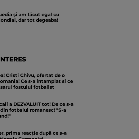
edia și am făcut egal cu
ondial, dar tot degeaba!
INTERES
 Cristi Chivu, ofertat de o
omania! Ce s-a intamplat si ce
arul fostului fotbalist
ali a DEZVALUIT tot! De ce s-a
 din fotbalul romanesc! "S-a
und!"
, prima reacție după ce s-a
aționala Germaniei