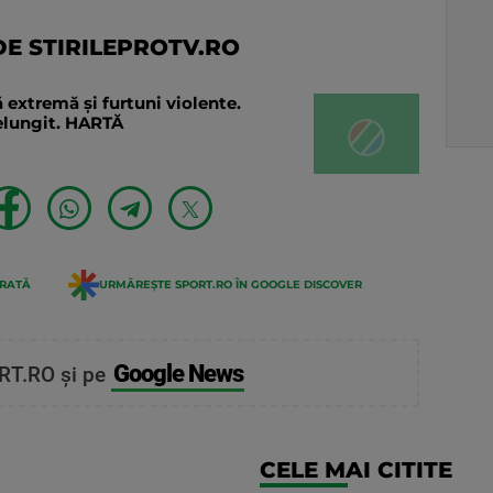
E STIRILEPROTV.RO
 extremă și furtuni violente.
relungit. HARTĂ
ERATĂ
URMĂREȘTE SPORT.RO ÎN GOOGLE DISCOVER
Google News
RT.RO și pe
CELE MAI CITITE