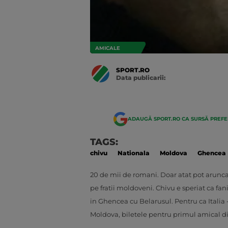
AMICALE
SPORT.RO
Data publicarii:
Data
actualizarii:
ADAUGĂ SPORT.RO CA SURSĂ PREF
TAGS:
chivu
Nationala
Moldova
Ghencea
20 de mii de romani. Doar atat pot arunca 
pe fratii moldoveni. Chivu e speriat ca fan
in Ghencea cu Belarusul. Pentru ca Italia
Moldova, biletele pentru primul amical di