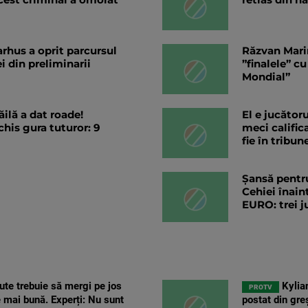
arhus a oprit parcursul
Răzvan Marin
ei din preliminarii
”finalele” cu
Mondial”
ăilă a dat roade!
El e jucătoru
his gura tuturor: 9
meci calific
fie în tribu
Șansă pentr
Cehiei înain
EURO: trei j
te trebuie să mergi pe jos
Kylia
PROTV
e mai bună. Experți: Nu sunt
postat din gre