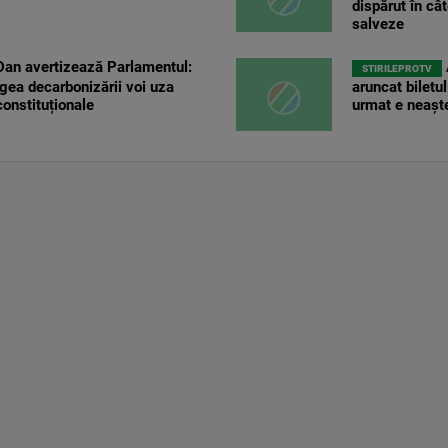
dispărut în câ
salveze
an avertizează Parlamentul:
STIRILEPROTV
gea decarbonizării voi uza
aruncat biletu
constituționale
urmat e neașt