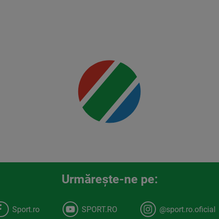
00:00
Urmăreşte-ne pe:
Sport.ro
SPORT.RO
@sport.ro.oficial