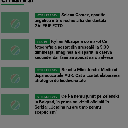
CITESTE SI
Selena Gomez, apariție
STIRILEPROTV
angelică într-o rochie albă din dantelă |
GALERIE FOTO
Kylian Mbappé a comis-o! Ce
PROTV
fotografie a postat din greșeală la 5:30
dimineața. Imaginea a dispărut în câteva
secunde, dar fanii au apucat să o salveze
Reacția Ministerului Mediului
STIRILEPROTV
după acuzațiile AUR. Cât a costat elaborarea
strategiei de biodiversitate
Ce l-a nemulțumit pe Zelenski
STIRILEPROTV
la Belgrad, în prima sa vizită oficială în
Serbia: „Ucraina nu are timp pentru
scepticism”