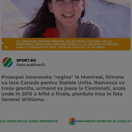
CE URMEAZA PENTRU SIMONA HALEP DUPA VICTORIA DE LA
MONTREAL: ROMANCA VREA REVANSA SI LA CINCINNATI PENTRU
TENIS
FINALA PIERDUTA IN 2015, APOI DA ATACUL LA US OPEN
SPORT.RO
Data publicarii:
Data
actualizarii:
Proaspat incoronata "regina" la Montreal, Simona
va lasa Canada pentru Statele Unite. Romanca va
trece granita, urmand sa joace la Cincinnati, acolo
unde in 2015 a bifat o finala, pierduta insa in fata
Serenei Williams.
GĂ SPORT.RO CA SURSĂ PREFERATĂ
URMĂREȘTE SPORT.RO ÎN GOOGLE 