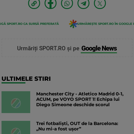
GĂ SPORT.RO CA SURSĂ PREFERATĂ
URMĂREȘTE SPORT.RO ÎN GOOGLE 
Google News
Urmăriți SPORT.RO și pe
ULTIMELE STIRI
Manchester City - Atletico Madrid 0-1,
ACUM, pe VOYO SPORT 1! Echipa lui
Diego Simeone deschide scorul
Trei fotbaliști, OUT de la Barcelona:
„Nu mi-a fost ușor”