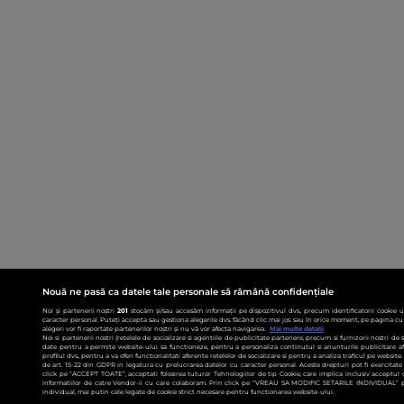
Nouă ne pasă ca datele tale personale să rămână confidențiale
Noi și partenerii noștri
201
stocăm și/sau accesăm informații pe dispozitivul dvs., precum identificatorii cookie 
caracter personal. Puteți accepta sau gestiona alegerile dvs. făcând clic mai jos sau în orice moment, pe pagina cu 
alegeri vor fi raportate partenerilor noștri și nu vă vor afecta navigarea.
Mai multe detalii
Noi si partenerii nostri (retelele de socializare si agentiile de publicitate partenere, precum si furnizorii nostri de
date pentru a permite website-ului sa functioneze, pentru a personaliza continutul si anunturile publicitare afis
profilul dvs., pentru a va oferi functionalitati aferente retelelor de socializare si pentru a analiza traficul pe websit
de art. 15-22 din GDPR in legatura cu prelucrarea datelor cu caracter personal. Aceste drepturi pot fi exercitat
click pe “ACCEPT TOATE”, acceptati folosirea tuturor Tehnologiilor de tip Cookie, care implica inclusiv acceptul d
informatiilor de catre Vendor-ii cu care colaboram. Prin click pe “VREAU SA MODIFIC SETARILE INDIVIDUAL” p
individual, mai putin cele legate de cookie strict necesare pentru functionarea website-ului.