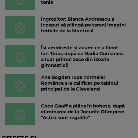
tenis
Îngrozitor: Bianca Andreescu a
început să plângă pe teren! Imagini
teribile de la Montreal
Își amintește și acum: ce a făcut
Ion Țiriac după ce Nadia Comăneci
a luat primul zece din istoria
gimnasticii
Ana Bogdan rupe normele!
Românca s-a calificat pe tabloul
principal de la Cleveland
Coco Gauff a plâns în hohote, după
eliminarea de la Jocurile Olimpice:
"Astea sunt regulile"