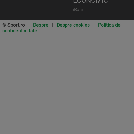
ECONOMIC
iBani
© Sport.ro |
Despre
|
Despre cookies
|
Politica de
confidentialitate
Don’t miss out on our news and
updates! Enable push
notifications
SUBSCRIBE
NOT NOW
UNSUBSCRIBE