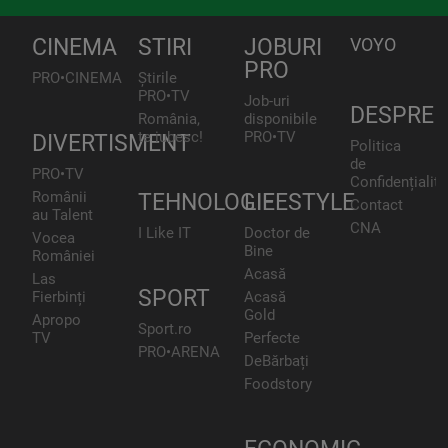
CINEMA
STIRI
JOBURI
VOYO
PRO
PRO•CINEMA
Știrile
PRO•TV
Job-uri
DESPRE
România,
disponibile
te iubesc!
PRO•TV
DIVERTISMENT
Politica
de
PRO•TV
Confidențialita
Românii
TEHNOLOGIE
LIFESTYLE
Contact
au Talent
CNA
I Like IT
Doctor de
Vocea
Bine
României
Acasă
Las
SPORT
Fierbinți
Acasă
Gold
Apropo
Sport.ro
TV
Perfecte
PRO•ARENA
DeBărbați
Foodstory