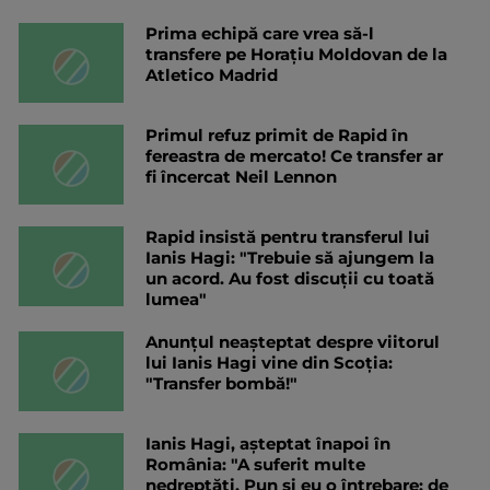
Prima echipă care vrea să-l
transfere pe Horațiu Moldovan de la
Atletico Madrid
Primul refuz primit de Rapid în
fereastra de mercato! Ce transfer ar
fi încercat Neil Lennon
Rapid insistă pentru transferul lui
Ianis Hagi: "Trebuie să ajungem la
un acord. Au fost discuții cu toată
lumea"
Anunțul neașteptat despre viitorul
lui Ianis Hagi vine din Scoția:
"Transfer bombă!"
Ianis Hagi, așteptat înapoi în
România: "A suferit multe
nedreptăți. Pun și eu o întrebare: de