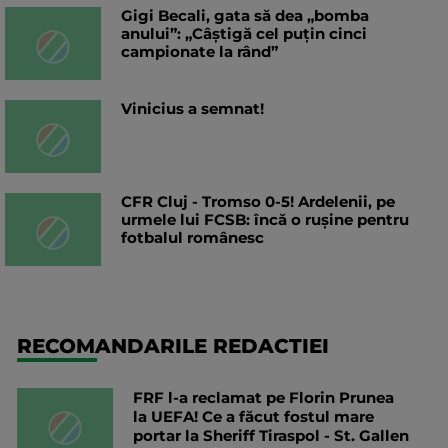
Gigi Becali, gata să dea „bomba
anului”: „Câștigă cel puțin cinci
campionate la rând”
Vinicius a semnat!
CFR Cluj - Tromso 0-5! Ardelenii, pe
urmele lui FCSB: încă o rușine pentru
fotbalul românesc
RECOMANDARILE REDACTIEI
FRF l-a reclamat pe Florin Prunea
la UEFA! Ce a făcut fostul mare
portar la Sheriff Tiraspol - St. Gallen