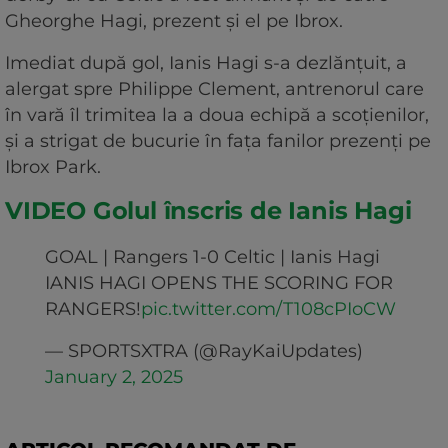
Gheorghe Hagi, prezent și el pe Ibrox.
Imediat după gol, Ianis Hagi s-a dezlănțuit, a
alergat spre Philippe Clement, antrenorul care
în vară îl trimitea la a doua echipă a scoțienilor,
și a strigat de bucurie în fața fanilor prezenți pe
Ibrox Park.
VIDEO Golul înscris de Ianis Hagi
GOAL | Rangers 1-0 Celtic | Ianis Hagi
IANIS HAGI OPENS THE SCORING FOR
RANGERS!
pic.twitter.com/T108cPIoCW
— SPORTSXTRA (@RayKaiUpdates)
January 2, 2025