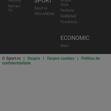
SPORT
Fierbinți
Acasă
Gold
Apropo
Sport.ro
TV
Perfecte
PRO•ARENA
DeBărbați
Foodstory
ECONOMIC
iBani
© Sport.ro |
Despre
|
Despre cookies
|
Politica de
confidentialitate
Don’t miss out on our news and
updates! Enable push
notifications
SUBSCRIBE
NOT NOW
UNSUBSCRIBE