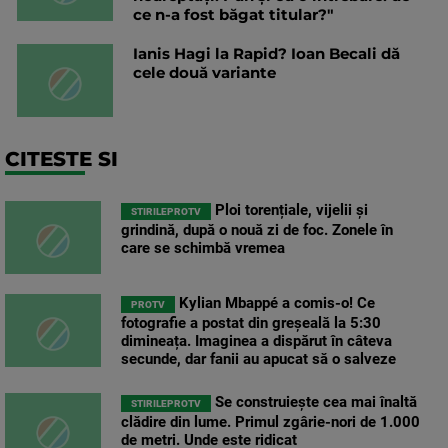
ce n-a fost băgat titular?"
Ianis Hagi la Rapid? Ioan Becali dă
cele două variante
CITESTE SI
Ploi torențiale, vijelii și
STIRILEPROTV
grindină, după o nouă zi de foc. Zonele în
care se schimbă vremea
Kylian Mbappé a comis-o! Ce
PROTV
fotografie a postat din greșeală la 5:30
dimineața. Imaginea a dispărut în câteva
secunde, dar fanii au apucat să o salveze
Se construiește cea mai înaltă
STIRILEPROTV
clădire din lume. Primul zgârie-nori de 1.000
de metri. Unde este ridicat