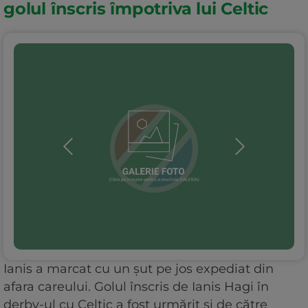
golul înscris împotriva lui Celtic
Ianis a marcat cu un șut pe jos expediat din
afara careului. Golul înscris de Ianis Hagi în
derby-ul cu Celtic a fost urmărit și de către