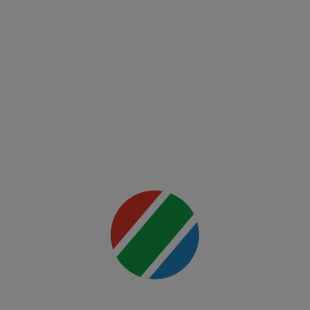
00:00
Twente -
Ferencvaros
Mai multe
detalii
00:00