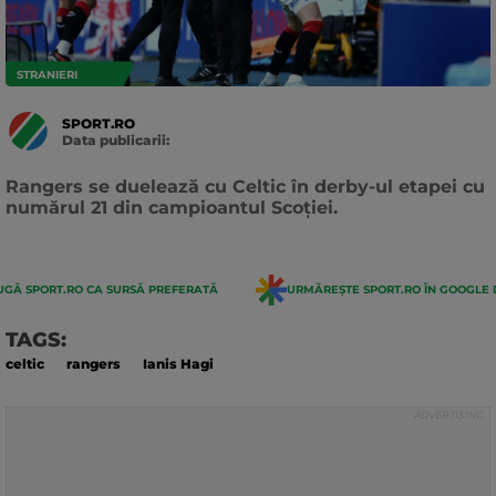
STRANIERI
SPORT.RO
Data publicarii:
Data
actualizarii:
Rangers se duelează cu Celtic în derby-ul etapei cu
numărul 21 din campioantul Scoției.
GĂ SPORT.RO CA SURSĂ PREFERATĂ
URMĂREȘTE SPORT.RO ÎN GOOGLE 
TAGS:
celtic
rangers
Ianis Hagi