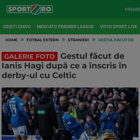
PREMI
CRISTI CHIVU
MERCATO PREMIER LEAGUE
VOYO SPORT LIVE
HOME
FOTBAL EXTERN
STRANIERI
GESTUL FĂCUT DE IAN
Gestul făcut de
GALERIE FOTO
Ianis Hagi după ce a înscris în
derby-ul cu Celtic