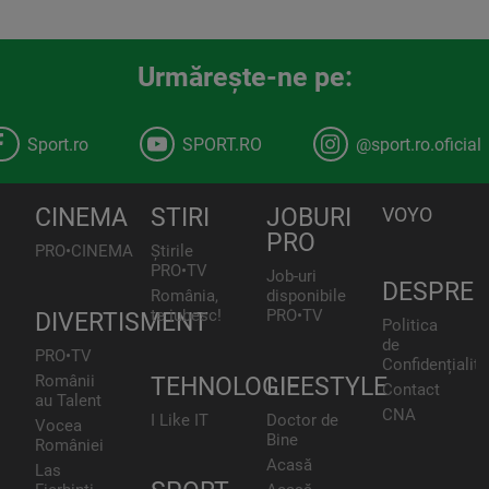
Urmăreşte-ne pe:
Sport.ro
SPORT.RO
@sport.ro.oficial
CINEMA
STIRI
JOBURI
VOYO
PRO
PRO•CINEMA
Știrile
PRO•TV
Job-uri
DESPRE
România,
disponibile
te iubesc!
PRO•TV
DIVERTISMENT
Politica
de
PRO•TV
Confidențialita
Românii
TEHNOLOGIE
LIFESTYLE
Contact
au Talent
CNA
I Like IT
Doctor de
Vocea
Bine
României
Acasă
Las