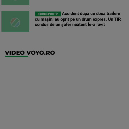
Accident după ce două trailere
STIRILEPROTV
cu mașini au oprit pe un drum expres. Un TIR
condus de un șofer neatent le-a lovit
VIDEO VOYO.RO
UFC
(EN)
UFC
Fight
Night:
Gamrot