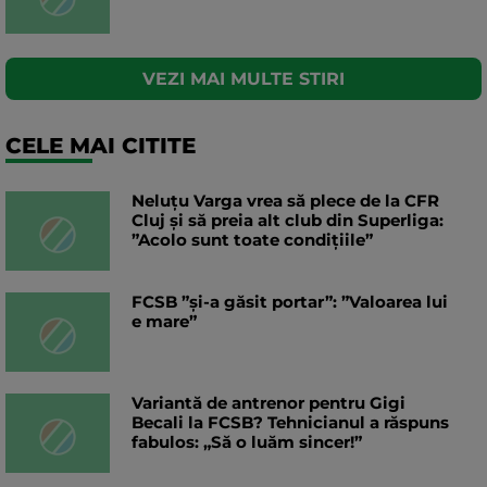
VEZI MAI MULTE STIRI
CELE MAI CITITE
Neluțu Varga vrea să plece de la CFR
Cluj și să preia alt club din Superliga:
”Acolo sunt toate condițiile”
FCSB ”și-a găsit portar”: ”Valoarea lui
e mare”
Variantă de antrenor pentru Gigi
Becali la FCSB? Tehnicianul a răspuns
fabulos: „Să o luăm sincer!”