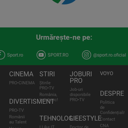
Urmăreşte-ne pe:
Sport.ro
SPORT.RO
@sport.ro.oficial
CINEMA
STIRI
JOBURI
VOYO
PRO
PRO•CINEMA
Știrile
PRO•TV
Job-uri
DESPRE
România,
disponibile
te iubesc!
PRO•TV
DIVERTISMENT
Politica
de
PRO•TV
Confidențialita
Românii
TEHNOLOGIE
LIFESTYLE
Contact
au Talent
CNA
I Like IT
Doctor de