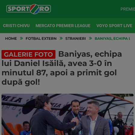
PREMI
CRISTI CHIVU
MERCATO PREMIER LEAGUE
VOYO SPORT LIVE
HOME
FOTBAL EXTERN
STRANIERI
BANIYAS, ECHIPA LUI 
Baniyas, echipa
GALERIE FOTO
lui Daniel Isăilă, avea 3-0 în
minutul 87, apoi a primit gol
după gol!