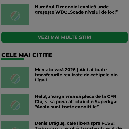
Numărul 11 mondial explică unde
greșește WTA: „Scade nivelul de joc!”
VEZI MAI MULTE STIRI
CELE MAI CITITE
Mercato vară 2026 | Aici ai toate
transferurile realizate de echipele din
Liga 1
Neluțu Varga vrea să plece de la CFR
Cluj și să preia alt club din Superliga:
”Acolo sunt toate condițiile”
Denis Drăguș, cale liberă spre FCSB:
Trabzonspor rezolvă transferul cerut de