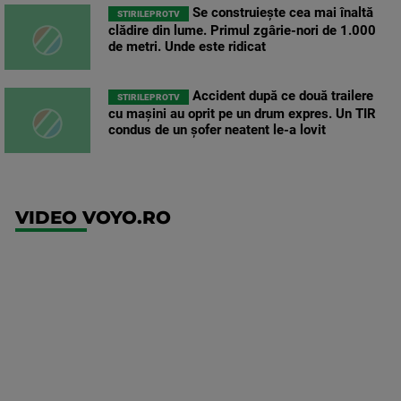
Se construiește cea mai înaltă
STIRILEPROTV
clădire din lume. Primul zgârie-nori de 1.000
de metri. Unde este ridicat
Accident după ce două trailere
STIRILEPROTV
cu mașini au oprit pe un drum expres. Un TIR
condus de un șofer neatent le-a lovit
VIDEO VOYO.RO
UEFA
Europa
Conference
League