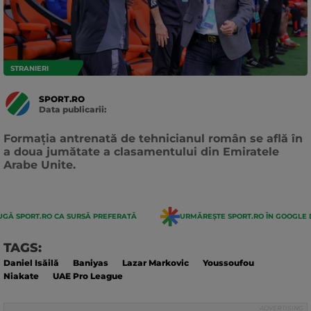
STRANIERI
SPORT.RO
Data publicarii:
Data
actualizarii:
Formația antrenată de tehnicianul român se află în
a doua jumătate a clasamentului din Emiratele
Arabe Unite.
GĂ SPORT.RO CA SURSĂ PREFERATĂ
URMĂREȘTE SPORT.RO ÎN GOOGLE 
TAGS:
Daniel Isăilă
Baniyas
Lazar Markovic
Youssoufou
Niakate
UAE Pro League