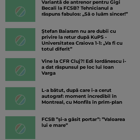
Variantă de antrenor pentru Gigi
Becali la FCSB? Tehnicianul a
răspuns fabulos: „Să o luăm sincer!”
Ștefan Baiaram nu are dubii cu
privire la retur după KuPS -
Universitatea Craiova 1-1: „Va fi cu
totul diferit”
Vine la CFR Cluj?! Edi Iordănescu i-
a dat răspunsul pe loc lui Ioan
Varga
L-a bătut, după care i-a cerut
autograf: moment incredibil în
Montreal, cu Monfils în prim-plan
FCSB ”și-a găsit portar”: ”Valoarea
lui e mare”