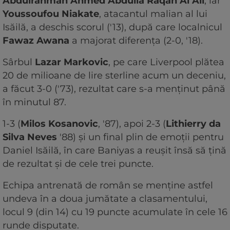
Abdulrahman Ahmed Abdulla Raqan Al Ali
, iar
Youssoufou Niakate
, atacantul malian al lui
Isăilă, a deschis scorul ('13), după care localnicul
Fawaz Awana
a majorat diferența (2-0, '18).
Sârbul
Lazar Markovic
, pe care Liverpool plătea
20 de milioane de lire sterline acum un deceniu,
a făcut 3-0 ('73), rezultat care s-a menținut până
în minutul 87.
1-3 (
Milos Kosanovic
, '87), apoi 2-3 (
Lithierry da
Silva Neves
'88) și un final plin de emoții pentru
Daniel Isăilă, în care Baniyas a reușit însă să țină
de rezultat și de cele trei puncte.
Echipa antrenată de român se menține astfel
undeva în a doua jumătate a clasamentului,
locul 9 (din 14) cu 19 puncte acumulate în cele 16
runde disputate.