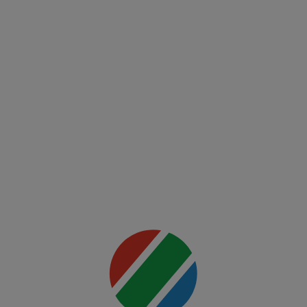
(RO)
UFC
Fight
Night:
Du
Plessis
vs
Usman
Mai multe
detalii
00:00