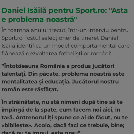
Daniel Isăilă pentru Sport.ro: "Asta
e problema noastră"
În toamna anului trecut, într-un interviu pentru
Sport.ro, fostul selecționer de tineret Daniel
Isăilă identifica un model comportamental care
frânează dezvoltarea fotbaliștilor români:
”Întotdeauna România a produs jucători
talentați. Din păcate, problema noastră este
mentalitatea și educația. Jucătorul nostru
român este răsfățat.
În străinătate, nu stă nimeni după tine să te
împingă de la spate, cum facem noi aici, în
țară. Antrenorul îți spune ce ai de făcut, nu te
«bibilește». Acolo, dacă faci ce trebuie, bine;
dacă nu te impui, este greu”
.