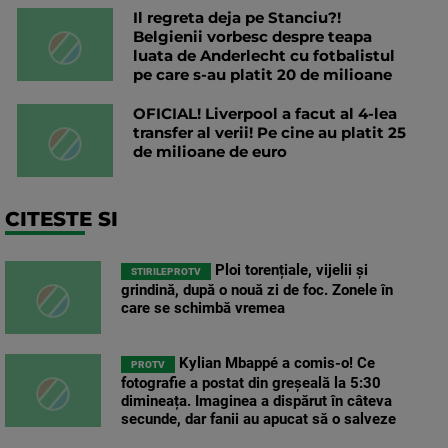
Il regreta deja pe Stanciu?!
Belgienii vorbesc despre teapa
luata de Anderlecht cu fotbalistul
pe care s-au platit 20 de milioane
OFICIAL! Liverpool a facut al 4-lea
transfer al verii! Pe cine au platit 25
de milioane de euro
CITESTE SI
Ploi torențiale, vijelii și
STIRILEPROTV
grindină, după o nouă zi de foc. Zonele în
care se schimbă vremea
Kylian Mbappé a comis-o! Ce
PROTV
fotografie a postat din greșeală la 5:30
dimineața. Imaginea a dispărut în câteva
secunde, dar fanii au apucat să o salveze