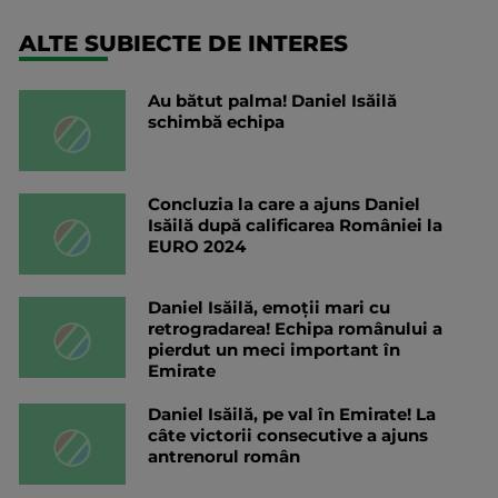
ALTE SUBIECTE DE INTERES
Au bătut palma! Daniel Isăilă
schimbă echipa
Concluzia la care a ajuns Daniel
Isăilă după calificarea României la
EURO 2024
Daniel Isăilă, emoții mari cu
retrogradarea! Echipa românului a
pierdut un meci important în
Emirate
Daniel Isăilă, pe val în Emirate! La
câte victorii consecutive a ajuns
antrenorul român