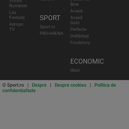
Vocea
Bine
României
Acasă
Las
SPORT
Fierbinți
Acasă
Gold
Apropo
Sport.ro
TV
Perfecte
PRO•ARENA
DeBărbați
Foodstory
ECONOMIC
iBani
© Sport.ro |
Despre
|
Despre cookies
|
Politica de
confidentialitate
Don’t miss out on our news and
updates! Enable push
notifications
SUBSCRIBE
NOT NOW