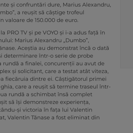
nte și confruntări dure, Marius Alexandru,
bo”, a reușit să câștige trofeul
în valoare de 150.000 de euro.
 la PRO TV și pe VOYO și i-a adus față în
ezonului: Marius Alexandru „Dumbo”,
Tănase. Aceștia au demonstrat încă o dată
ă și determinare într-o serie de probe
a rundă a finalei, concurenții au avut de
ex și solicitant, care a testat atât viteza,
ea fiecăruia dintre ei. Câștigătorul primei
ghia, care a reușit să termine traseul într-
oua rundă a schimbat însă complet
șit să își demonstreze experiența,
ându-și victoria în fața lui Valentin
at, Valentin Tănase a fost eliminat din