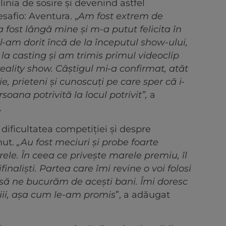
inia de sosire și devenind astfel
safio: Aventura. „
Am fost extrem de
a fost lângă mine și m-a putut felicita în
-am dorit încă de la începutul show-ului,
 la casting și am trimis primul videoclip
eality show. Câștigul mi-a confirmat, atât
lie, prieteni și cunoscuți pe care sper că i-
oana potrivită la locul potrivit”,
a
.
 dificultatea competiției și despre
nut.
„Au fost meciuri și probe foarte
grele. În ceea ce privește marele premiu, îl
ifinaliști. Partea care îmi revine o voi folosi
să ne bucurăm de acești bani. Îmi doresc
iii, așa cum le-am promis
”, a adăugat