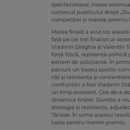
spectaculoase, trasee extenua
cunoscut publicului drept „Dum
competiției și marele premiu 
Marea finală a avut loc aseară
față pe cei trei finaliști ai s
Vladimir Drăghia și Valentin 
forță fizică, rezistență psihic
extrem de solicitante. În prim
parcurs un traseu sportiv compl
cât și rezistența și concentrar
confruntări a fost Vladimir Dră
un timp excelent. Cea de-a d
dinamica finalei. Dumbo a reu
strategia și rezistența, adjudec
Tănase. În urma acestui rezult
lupta pentru marele premiu.