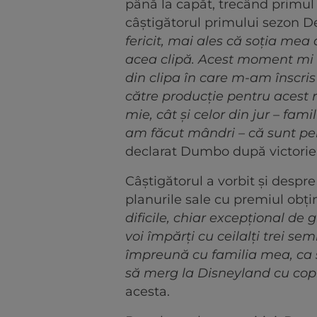
până la capăt, trecând primul l
câștigătorul primului sezon De
fericit, mai ales că soția mea 
acea clipă. Acest moment mi l
din clipa în care m-am înscris
către producție pentru acest r
mie, cât și celor din jur – fami
am făcut mândri – că sunt pers
declarat Dumbo după victorie
Câștigătorul a vorbit și despre
planurile sale cu premiul obți
dificile, chiar excepțional de 
voi împărți cu ceilalți trei sem
împreună cu familia mea, ca 
să merg la Disneyland cu cop
acesta.