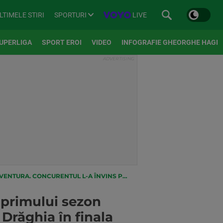
SPORTURI
LIVE
LTIMELE STIRI
UPERLIGA
SPORT EROI
VIDEO
INFOGRAFIE GHEORGHE HAGI
ĂGHIA ÎN FINALA DIFUZATĂ ASEARĂ LA PRO TV ȘI PE VOYO
 primului sezon
 Drăghia în finala