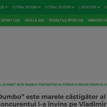
GUE
FOTBAL INTERN
FOTBAL EXTERN
LIVESCORE
U
 SPORT LIVE
FAȚA LA JOC
POVEȘTILE SPORT.RO
MERCATO S
TE MARELE CÂȘTIGĂTOR AL PRIMULUI SEZON DESAFIO: AVENTURA. CONCURENTUL L-A ÎNVINS PE VLADIMIR DR
umbo” este marele câștigător al
oncurentul l-a învins pe Vladimir