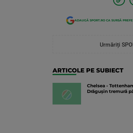
ADAUGĂ SPORT.RO CA SURSĂ PREF
Urmăriți SPO
ARTICOLE PE SUBIECT
Chelsea - Tottenha
Drăgușin tremură pân