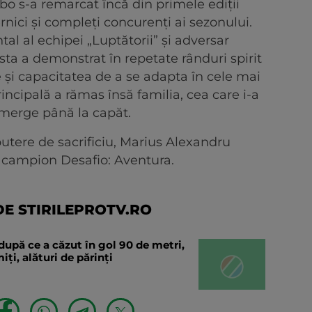
o s-a remarcat încă din primele ediții
rnici și compleți concurenți ai sezonului.
al al echipei „Luptătorii” și adversar
esta a demonstrat în repetate rânduri spirit
e și capacitatea de a se adapta în cele mai
principală a rămas însă familia, cea care i-a
 merge până la capăt.
putere de sacrificiu, Marius Alexandru
 campion Desafio: Aventura.
E STIRILEPROTV.RO
după ce a căzut în gol 90 de metri,
ți, alături de părinți