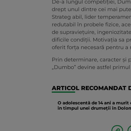
De-a lungul competiției, Dumb
drept unul dintre cei mai pute
Strateg abil, lider temperament
redutabil în probele fizice, ac
de supraviețuire, ingeniozitat
dificile condiții. Motivația sa 
oferit forța necesară pentru a
Prin determinare, caracter și 
„Dumbo” devine astfel primul
ARTICOL RECOMANDAT D
O adolescentă de 14 ani a murit 
în timpul unei drumeții în Dolomi