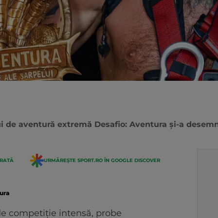
ui de aventură extremă Desafio: Aventura și-a desem
ERATĂ
URMĂREȘTE SPORT.RO ÎN GOOGLE DISCOVER
tura
e competiție intensă, probe