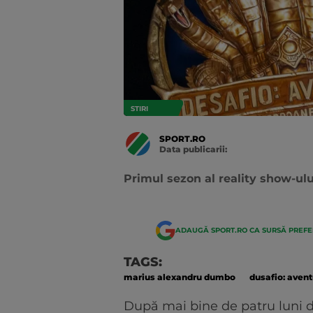
STIRI
SPORT.RO
Data publicarii:
Data
actualizarii:
Primul sezon al reality show-ul
ADAUGĂ SPORT.RO CA SURSĂ PREF
TAGS:
marius alexandru dumbo
dusafio: aven
După mai bine de patru luni d