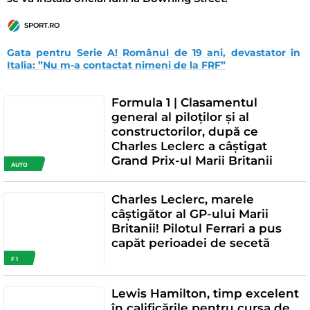
SPORT.RO
Gata pentru Serie A! Românul de 19 ani, devastator în 
Italia: ”Nu m-a contactat nimeni de la FRF”
Formula 1 | Clasamentul
general al piloţilor și al
constructorilor, după ce
Charles Leclerc a câștigat
Grand Prix-ul Marii Britanii
AUTO
Charles Leclerc, marele
câștigător al GP-ului Marii
Britanii! Pilotul Ferrari a pus
capăt perioadei de secetă
F 1
Lewis Hamilton, timp excelent
în calificările pentru cursa de