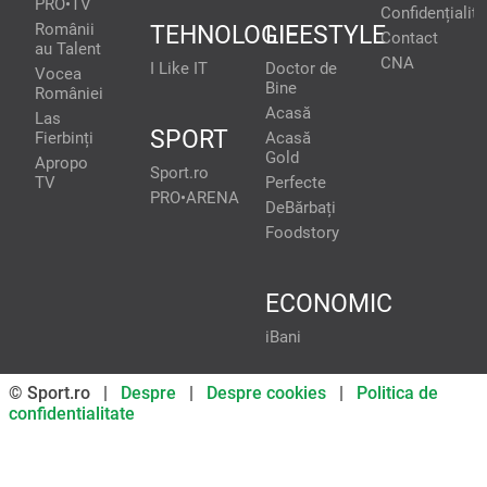
PRO•TV
Confidențialita
Românii
TEHNOLOGIE
LIFESTYLE
Contact
au Talent
CNA
I Like IT
Doctor de
Vocea
Bine
României
Acasă
Las
SPORT
Fierbinți
Acasă
Gold
Apropo
Sport.ro
TV
Perfecte
PRO•ARENA
DeBărbați
Foodstory
ECONOMIC
iBani
© Sport.ro |
Despre
|
Despre cookies
|
Politica de
confidentialitate
Don’t miss out on our news and
updates! Enable push