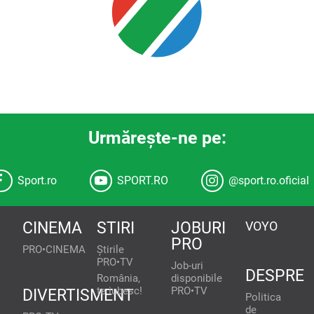
Urmăreşte-ne pe:
Sport.ro
SPORT.RO
@sport.ro.oficial
CINEMA
STIRI
JOBURI
VOYO
PRO
PRO•CINEMA
Știrile
PRO•TV
Job-uri
DESPRE
România,
disponibile
te iubesc!
PRO•TV
DIVERTISMENT
Politica
de