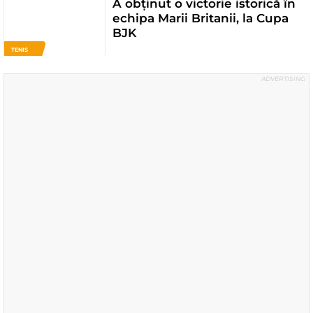
A obținut o victorie istorică în
echipa Marii Britanii, la Cupa
BJK
TENIS