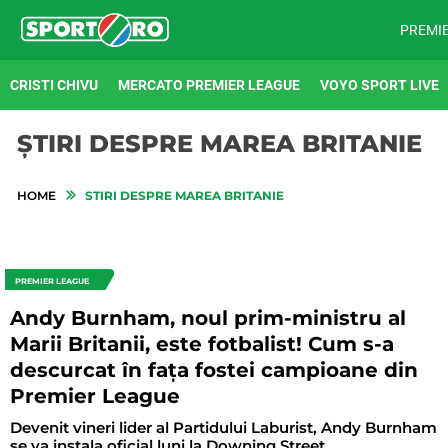
PREMI
CRISTI CHIVU
MERCATO PREMIER LEAGUE
VOYO SPORT LIVE
ȘTIRI DESPRE MAREA BRITANIE
HOME
STIRI DESPRE MAREA BRITANIE
PREMIER LEAGUE
Andy Burnham, noul prim-ministru al
Marii Britanii, este fotbalist! Cum s-a
descurcat în fața fostei campioane din
Premier League
Devenit vineri lider al Partidului Laburist, Andy Burnham
se va instala oficial luni la Downing Street.