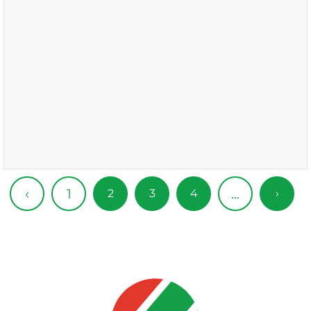
1
‹
...
2
3
4
›