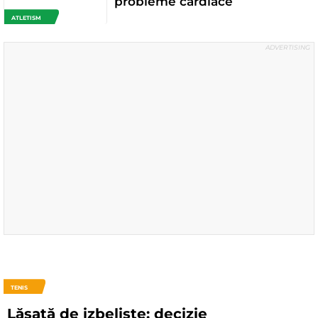
probleme cardiace
ATLETISM
TENIS
Lăsată de izbeliște: decizie