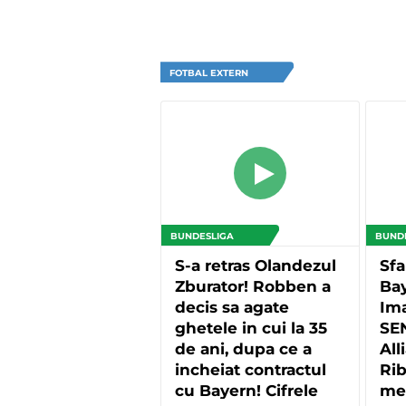
FOTBAL EXTERN
BUNDESLIGA
BUND
S-a retras Olandezul
Sfa
Zburator! Robben a
Ba
decis sa agate
Im
ghetele in cui la 35
SE
de ani, dupa ce a
All
incheiat contractul
Rib
cu Bayern! Cifrele
mes