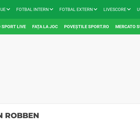
GUE
FOTBAL INTERN
FOTBAL EXTERN
LIVESCORE
U
 SPORT LIVE
FAȚA LA JOC
POVEȘTILE SPORT.RO
MERCATO S
EN ROBBEN