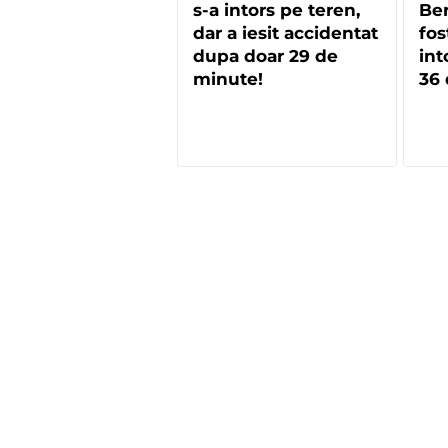
s-a intors pe teren,
Be
dar a iesit accidentat
fos
dupa doar 29 de
int
minute!
36 