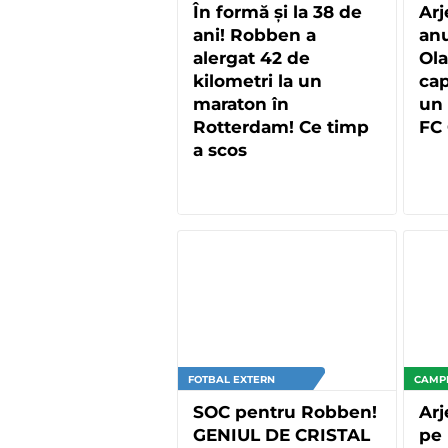
În formă și la 38 de
Arj
ani! Robben a
anu
alergat 42 de
Ola
kilometri la un
cap
maraton în
un 
Rotterdam! Ce timp
FC
a scos
FOTBAL EXTERN
CAMP
SOC pentru Robben!
Arj
GENIUL DE CRISTAL
pe 