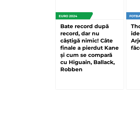
EURO 2024
FOTBA
Bate record după
Tho
record, dar nu
ide
câștigă nimic! Câte
Arj
finale a pierdut Kane
făc
și cum se compară
cu Higuain, Ballack,
Robben