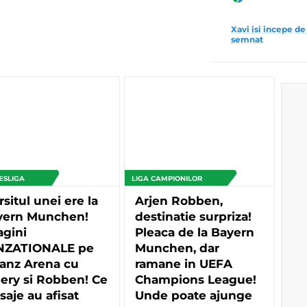
Xavi isi incepe de
semnat
ESLIGA
LIGA CAMPIONILOR
rsitul unei ere la
Arjen Robben,
yern Munchen!
destinatie surpriza!
agini
Pleaca de la Bayern
NZATIONALE pe
Munchen, dar
ianz Arena cu
ramane in UEFA
ery si Robben! Ce
Champions League!
aje au afisat
Unde poate ajunge