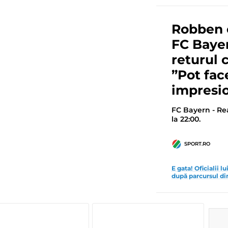
Robben 
FC Bayer
returul 
”Pot fac
impresi
FC Bayern - Rea
la 22:00.
SPORT.RO
E gata! Oficialii l
după parcursul di