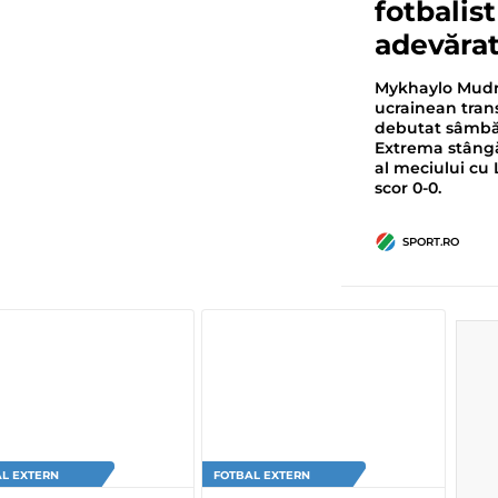
fotbalis
adevărat
Mykhaylo Mudryk
ucrainean trans
debutat sâmbăt
Extrema stângă
al meciului cu 
scor 0-0.
SPORT.RO
L EXTERN
FOTBAL EXTERN