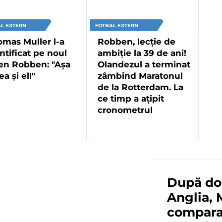
L EXTERN
FOTBAL EXTERN
mas Muller l-a
Robben, lecție de
ntificat pe noul
ambiție la 39 de ani!
en Robben: "Așa
Olandezul a terminat
ea și el!"
zâmbind Maratonul
de la Rotterdam. La
ce timp a ațipit
cronometrul
După doa
Anglia, 
compara