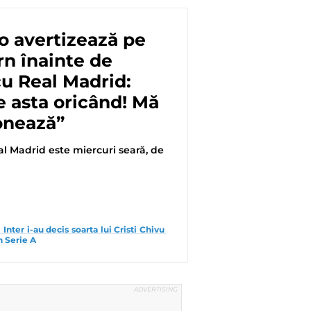
o avertizează pe
n înainte de
cu Real Madrid:
e asta oricând! Mă
onează”
l Madrid este miercuri seară, de
ui Inter i-au decis soarta lui Cristi Chivu 
n Serie A