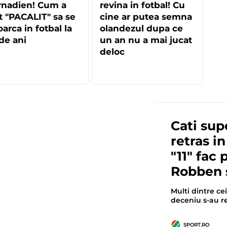
rnadien! Cum a
revina in fotbal! Cu
t "PACALIT" sa se
cine ar putea semna
oarca in fotbal la
olandezul dupa ce
de ani
un an nu a mai jucat
deloc
Cati supe
retras i
"11" fac 
Robben 
Multi dintre ce
deceniu s-au re
SPORT.RO