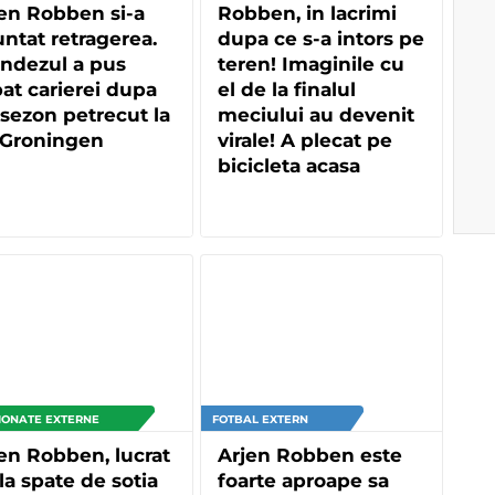
en Robben si-a
Robben, in lacrimi
ntat retragerea.
dupa ce s-a intors pe
ndezul a pus
teren! Imaginile cu
at carierei dupa
el de la finalul
sezon petrecut la
meciului au devenit
 Groningen
virale! A plecat pe
bicicleta acasa
IONATE EXTERNE
FOTBAL EXTERN
en Robben, lucrat
Arjen Robben este
la spate de sotia
foarte aproape sa