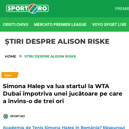
PREMI
CRISTI CHIVU
MERCATO PREMIER LEAGUE
VOYO SPORT LIVE
ȘTIRI DESPRE ALISON RISKE
HOME
STIRI DESPRE ALISON RISKE
TENIS
Simona Halep va lua startul la WTA
Dubai împotriva unei jucătoare pe care
a învins-o de trei ori
SPORT.RO
Academia de Tenis Simona Halep în România? Răspunsul 