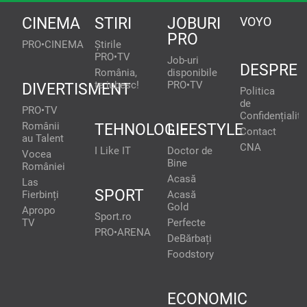
CINEMA
STIRI
JOBURI
VOYO
PRO
PRO•CINEMA
Știrile
PRO•TV
Job-uri
DESPRE
România,
disponibile
te iubesc!
PRO•TV
DIVERTISMENT
Politica
de
PRO•TV
Confidențialita
Românii
TEHNOLOGIE
LIFESTYLE
Contact
au Talent
CNA
I Like IT
Doctor de
Vocea
Bine
României
Acasă
Las
SPORT
Fierbinți
Acasă
Gold
Apropo
Sport.ro
TV
Perfecte
PRO•ARENA
DeBărbați
Foodstory
ECONOMIC