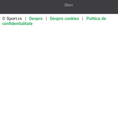
iBani
© Sport.ro |
Despre
|
Despre cookies
|
Politica de
confidentialitate
Don’t miss out on our news and
updates! Enable push
notifications
SUBSCRIBE
NOT NOW
UNSUBSCRIBE