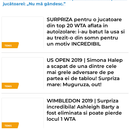
jucătoarei: „Nu mă gândesc.”
SURPRIZA pentru o jucatoare
din top 20 WTA aflata in
autoizolare: i-au batut la usa si
au trezit-o din somn pentru
un motiv INCREDIBIL
TENIS
US OPEN 2019 | Simona Halep
a scapat de una dintre cele
mai grele adversare de pe
partea ei de tablou! Surpriza
mare: Muguruza, out!
TENIS
WIMBLEDON 2019 | Surpriza
incredibila! Ashleigh Barty a
fost eliminata si poate pierde
locul 1 WTA
TENIS