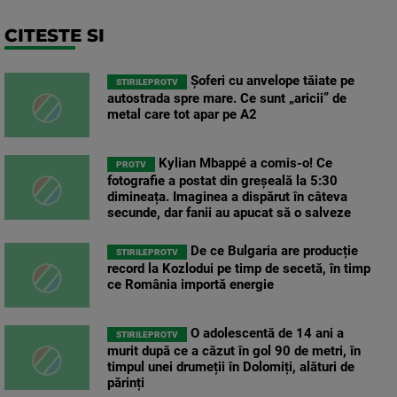
CITESTE SI
Șoferi cu anvelope tăiate pe
STIRILEPROTV
autostrada spre mare. Ce sunt „aricii” de
metal care tot apar pe A2
Kylian Mbappé a comis-o! Ce
PROTV
fotografie a postat din greșeală la 5:30
dimineața. Imaginea a dispărut în câteva
secunde, dar fanii au apucat să o salveze
De ce Bulgaria are producție
STIRILEPROTV
record la Kozlodui pe timp de secetă, în timp
ce România importă energie
O adolescentă de 14 ani a
STIRILEPROTV
murit după ce a căzut în gol 90 de metri, în
timpul unei drumeții în Dolomiți, alături de
părinți