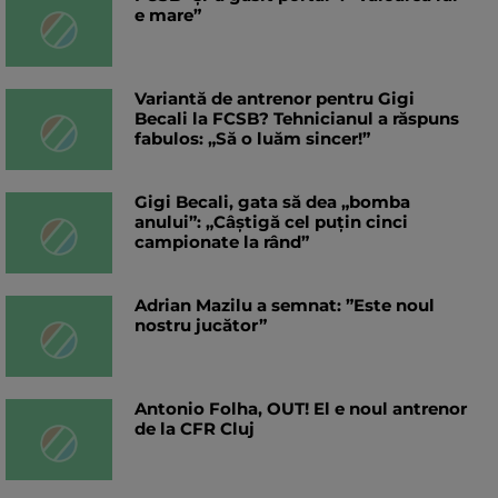
e mare”
Variantă de antrenor pentru Gigi
Becali la FCSB? Tehnicianul a răspuns
fabulos: „Să o luăm sincer!”
Gigi Becali, gata să dea „bomba
anului”: „Câștigă cel puțin cinci
campionate la rând”
Adrian Mazilu a semnat: ”Este noul
nostru jucător”
Antonio Folha, OUT! El e noul antrenor
de la CFR Cluj