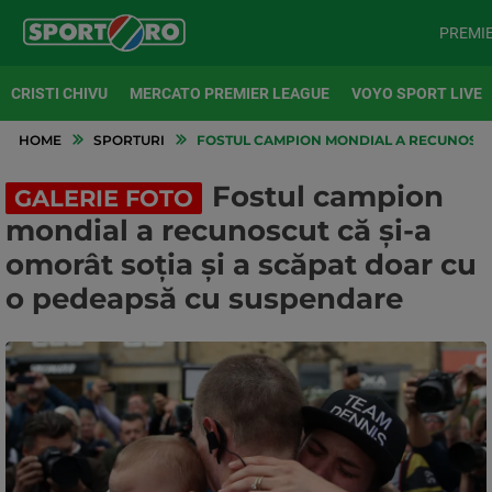
PREMI
CRISTI CHIVU
MERCATO PREMIER LEAGUE
VOYO SPORT LIVE
HOME
SPORTURI
FOSTUL CAMPION MONDIAL A RECUNOSCUT
Fostul campion
GALERIE FOTO
mondial a recunoscut că și-a
omorât soția și a scăpat doar cu
o pedeapsă cu suspendare