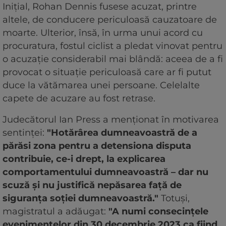
Inițial, Rohan Dennis fusese acuzat, printre
altele, de conducere periculoasă cauzatoare de
moarte. Ulterior, însă, în urma unui acord cu
procuratura, fostul ciclist a pledat vinovat pentru
o acuzație considerabil mai blândă: aceea de a fi
provocat o situație periculoasă care ar fi putut
duce la vătămarea unei persoane. Celelalte
capete de acuzare au fost retrase.
Judecătorul Ian Press a menționat în motivarea
sentinței:
"Hotărârea dumneavoastră de a
părăsi zona pentru a detensiona disputa
contribuie, ce-i drept, la explicarea
comportamentului dumneavoastră – dar nu
scuză și nu justifică nepăsarea față de
siguranța soției dumneavoastră."
Totuși,
magistratul a adăugat:
"A numi consecințele
evenimentelor din 30 decembrie 2023 ca fiind