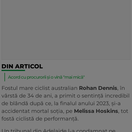
DIN ARTICOL
Acord cu procurorii și o vină "mai mică"
Fostul mare ciclist australian
Rohan Dennis
, în
vârstă de 34 de ani, a primit o sentință incredibil
de blândă după ce, la finalul anului 2023, și-a
accidentat mortal soția, pe
Melissa Hoskins
, tot
fostă ciclistă de performanță.
Un tribunal din Adelaide l-a condamnat pe