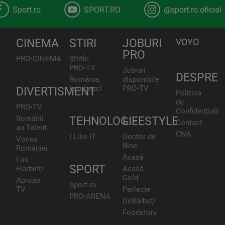
Sport.ro
SPORT.RO
@sport.ro.oficial
CINEMA
STIRI
JOBURI
VOYO
PRO
PRO•CINEMA
Știrile
PRO•TV
Job-uri
DESPRE
România,
disponibile
te iubesc!
PRO•TV
DIVERTISMENT
Politica
de
PRO•TV
Confidențialita
Românii
TEHNOLOGIE
LIFESTYLE
Contact
au Talent
CNA
I Like IT
Doctor de
Vocea
Bine
României
Acasă
Las
SPORT
Fierbinți
Acasă
Gold
Apropo
Sport.ro
TV
Perfecte
PRO•ARENA
DeBărbați
Foodstory