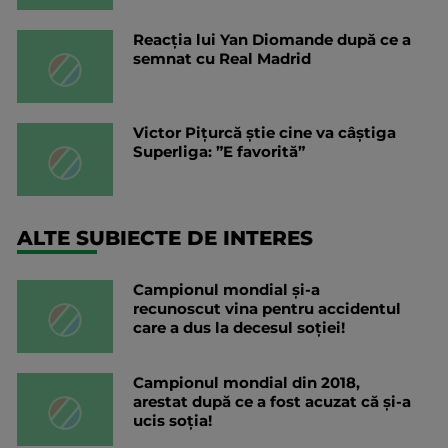
Reacția lui Yan Diomande după ce a
semnat cu Real Madrid
Victor Pițurcă știe cine va câștiga
Superliga: ”E favorită”
ALTE SUBIECTE DE INTERES
Campionul mondial și-a
recunoscut vina pentru accidentul
care a dus la decesul soției!
Campionul mondial din 2018,
arestat după ce a fost acuzat că și-a
ucis soția!