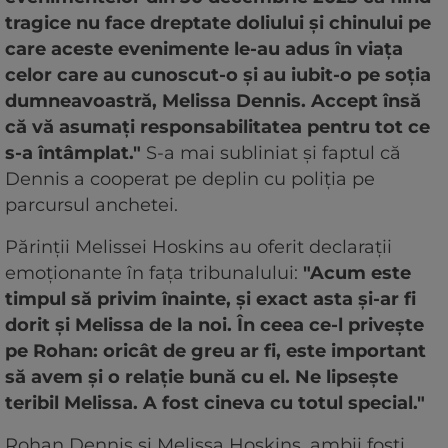
tragice nu face dreptate doliului și chinului pe
care aceste evenimente le-au adus în viața
celor care au cunoscut-o și au iubit-o pe soția
dumneavoastră, Melissa Dennis. Accept însă
că vă asumați responsabilitatea pentru tot ce
s-a întâmplat."
S-a mai subliniat și faptul că
Dennis a cooperat pe deplin cu poliția pe
parcursul anchetei.
Părinții Melissei Hoskins au oferit declarații
emoționante în fața tribunalului:
"Acum este
timpul să privim înainte, și exact asta și-ar fi
dorit și Melissa de la noi. În ceea ce-l privește
pe Rohan: oricât de greu ar fi, este important
să avem și o relație bună cu el. Ne lipsește
teribil Melissa. A fost cineva cu totul special."
Rohan Dennis și Melissa Hoskins, ambii foști