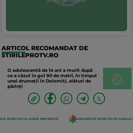
ARTICOL RECOMANDAT DE
STIRILEPROTV.RO
O adolescentă de 14 ani a murit după
ce a căzut în gol 90 de metri, în timpul
unei drumeții în Dolomiți, alături de
părinți
GĂ SPORT.RO CA SURSĂ PREFERATĂ
URMĂREȘTE SPORT.RO ÎN GOOGLE 