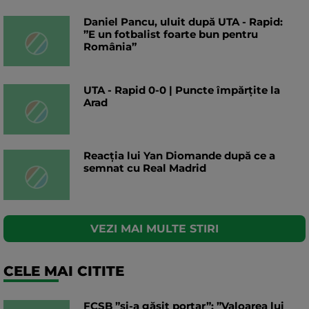
Daniel Pancu, uluit după UTA - Rapid:
”E un fotbalist foarte bun pentru
România”
UTA - Rapid 0-0 | Puncte împărțite la
Arad
Reacția lui Yan Diomande după ce a
semnat cu Real Madrid
VEZI MAI MULTE STIRI
CELE MAI CITITE
FCSB ”și-a găsit portar”: ”Valoarea lui