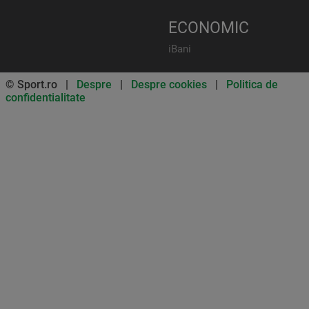
ECONOMIC
iBani
© Sport.ro |
Despre
|
Despre cookies
|
Politica de
confidentialitate
Don’t miss out on our news and
updates! Enable push
notifications
SUBSCRIBE
NOT NOW
UNSUBSCRIBE