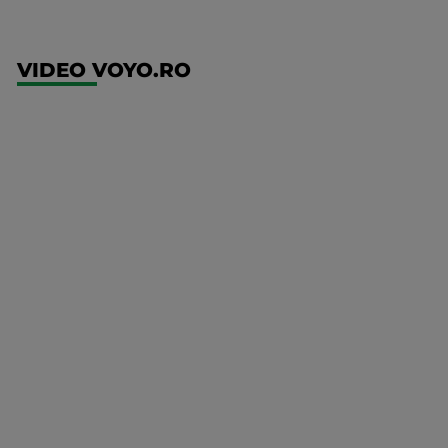
VIDEO VOYO.RO
UFC
(EN)
UFC
Fight
Night:
Gamrot
vs
Salkilld
Mai multe