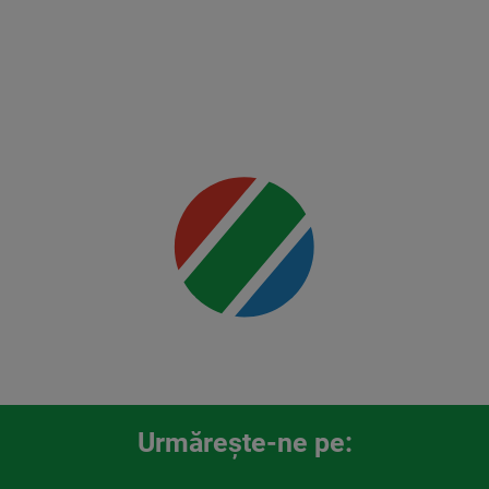
Mai multe
detalii
00:00
Urmăreşte-ne pe: