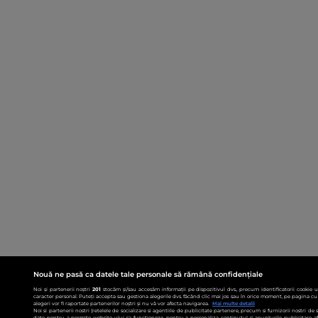
Nouă ne pasă ca datele tale personale să rămână confidențiale
Noi și partenerii noștri
201
stocăm și/sau accesăm informații pe dispozitivul dvs., precum identificatorii cookie 
caracter personal. Puteți accepta sau gestiona alegerile dvs. făcând clic mai jos sau în orice moment, pe pagina cu 
alegeri vor fi raportate partenerilor noștri și nu vă vor afecta navigarea.
Mai multe detalii
Noi si partenerii nostri (retelele de socializare si agentiile de publicitate partenere, precum si furnizorii nostri de
date pentru a permite website-ului sa functioneze, pentru a personaliza continutul si anunturile publicitare afis