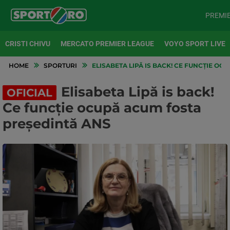
PREMI
CRISTI CHIVU
MERCATO PREMIER LEAGUE
VOYO SPORT LIVE
HOME
SPORTURI
ELISABETA LIPĂ IS BACK! CE FUNCȚIE O
Elisabeta Lipă is back!
OFICIAL
Ce funcție ocupă acum fosta
președintă ANS