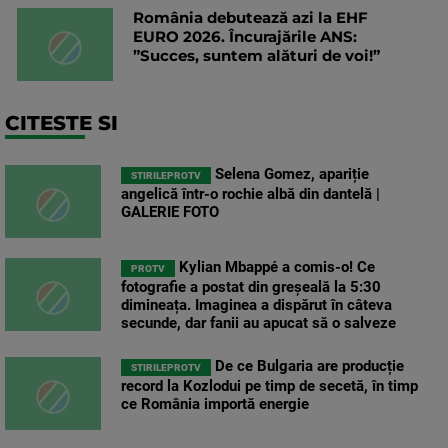
România debutează azi la EHF
EURO 2026. Încurajările ANS:
”Succes, suntem alături de voi!”
CITESTE SI
Selena Gomez, apariție
STIRILEPROTV
angelică într-o rochie albă din dantelă |
GALERIE FOTO
Kylian Mbappé a comis-o! Ce
PROTV
fotografie a postat din greșeală la 5:30
dimineața. Imaginea a dispărut în câteva
secunde, dar fanii au apucat să o salveze
De ce Bulgaria are producție
STIRILEPROTV
record la Kozlodui pe timp de secetă, în timp
ce România importă energie