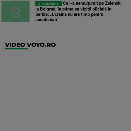
Ce l-a nemulțumit pe Zelenski
STIRILEPROTV
la Belgrad, în prima sa vizită oficială în
Serbia: „Ucraina nu are timp pentru
scepticism”
VIDEO VOYO.RO
UFC
(RO)
UFC
Fight
Night:
Gamrot
vs