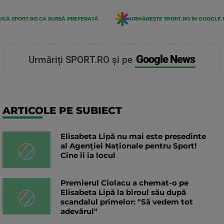
GĂ SPORT.RO CA SURSĂ PREFERATĂ
URMĂREȘTE SPORT.RO ÎN GOOGLE 
Google News
Urmăriți SPORT.RO și pe
ARTICOLE PE SUBIECT
Elisabeta Lipă nu mai este președinte
al Agenției Naționale pentru Sport!
Cine îi ia locul
Premierul Ciolacu a chemat-o pe
Elisabeta Lipă la biroul său după
scandalul primelor: "Să vedem tot
adevărul"