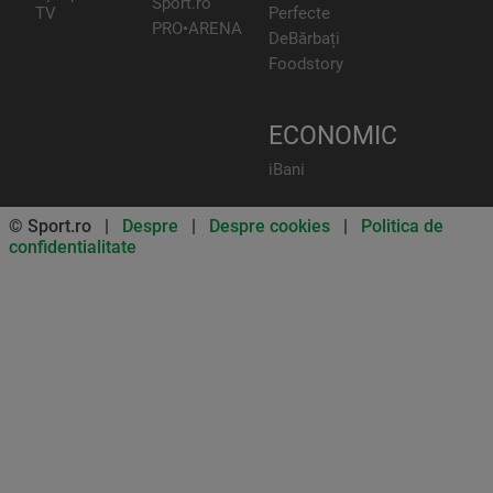
Sport.ro
TV
Perfecte
PRO•ARENA
DeBărbați
Foodstory
ECONOMIC
iBani
© Sport.ro |
Despre
|
Despre cookies
|
Politica de
confidentialitate
Don’t miss out on our news and
updates! Enable push
notifications
SUBSCRIBE
NOT NOW
UNSUBSCRIBE