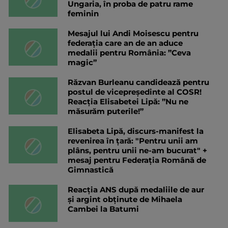
Ungaria, în proba de patru rame
feminin
Mesajul lui Andi Moisescu pentru
federația care an de an aduce
medalii pentru România: ”Ceva
magic”
Răzvan Burleanu candidează pentru
postul de vicepreședinte al COSR!
Reacția Elisabetei Lipă: ”Nu ne
măsurăm puterile!”
Elisabeta Lipă, discurs-manifest la
revenirea în țară: "Pentru unii am
plâns, pentru unii ne-am bucurat" +
mesaj pentru Federația Română de
Gimnastică
Reacția ANS după medaliile de aur
și argint obținute de Mihaela
Cambei la Batumi