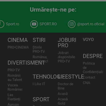
Urmăreşte-ne pe:
Sport.ro
SPORT.RO
@sport.ro.oficial
CINEMA
STIRI
JOBURI
VOYO
PRO
PRO•CINEMA
Știrile
PRO•TV
Job-uri
DESPRE
România,
disponibile
te iubesc!
PRO•TV
DIVERTISMENT
Politica
de
PRO•TV
Confidențialita
Românii
TEHNOLOGIE
LIFESTYLE
Contact
au Talent
CNA
I Like IT
Doctor de
Vocea
Bine
României
Acasă
Las
SPORT
Fierbinți
Acasă
Gold
Apropo