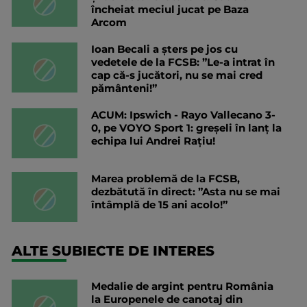
încheiat meciul jucat pe Baza
Arcom
Ioan Becali a șters pe jos cu
vedetele de la FCSB: ”Le-a intrat în
cap că-s jucători, nu se mai cred
pământeni!”
ACUM: Ipswich - Rayo Vallecano 3-
0, pe VOYO Sport 1: greșeli în lanț la
echipa lui Andrei Rațiu!
Marea problemă de la FCSB,
dezbătută în direct: ”Asta nu se mai
întâmplă de 15 ani acolo!”
ALTE SUBIECTE DE INTERES
Medalie de argint pentru România
la Europenele de canotaj din