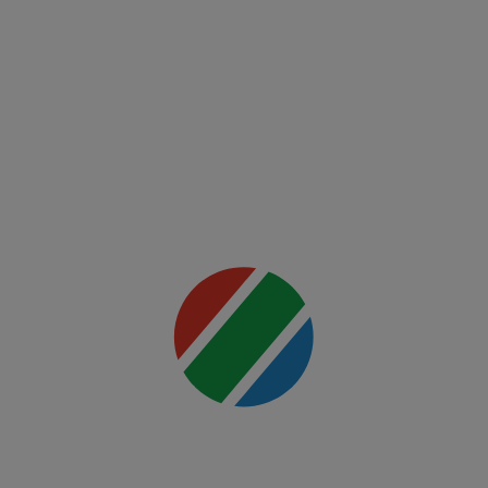
Fight
Night:
Ankalaev
vs
Rountree
Jr.
Mai multe
detalii
00:00