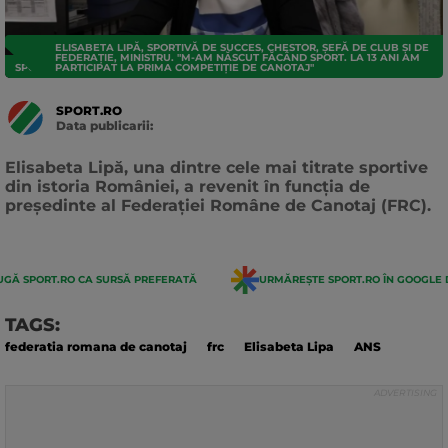
ELISABETA LIPĂ, SPORTIVĂ DE SUCCES, CHESTOR, ȘEFĂ DE CLUB ȘI DE
FEDERAȚIE, MINISTRU. "M-AM NĂSCUT FĂCÂND SPORT. LA 13 ANI AM
SPORTURI
PARTICIPAT LA PRIMA COMPETIȚIE DE CANOTAJ"
SPORT.RO
Data publicarii:
Data
actualizarii:
Elisabeta Lipă, una dintre cele mai titrate sportive
din istoria României, a revenit în funcția de
președinte al Federației Române de Canotaj (FRC).
GĂ SPORT.RO CA SURSĂ PREFERATĂ
URMĂREȘTE SPORT.RO ÎN GOOGLE 
TAGS:
federatia romana de canotaj
frc
Elisabeta Lipa
ANS