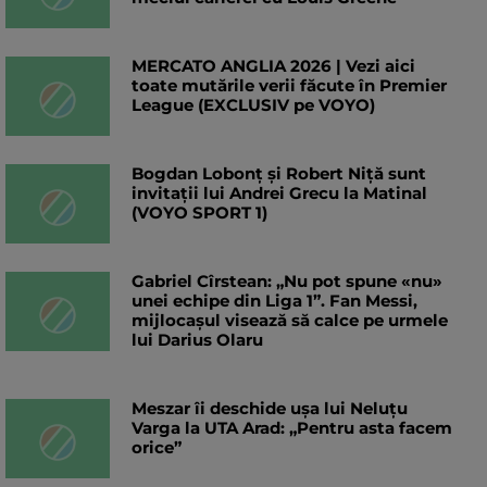
MERCATO ANGLIA 2026 | Vezi aici
toate mutările verii făcute în Premier
League (EXCLUSIV pe VOYO)
Bogdan Lobonț și Robert Niță sunt
invitații lui Andrei Grecu la Matinal
(VOYO SPORT 1)
Gabriel Cîrstean: „Nu pot spune «nu»
unei echipe din Liga 1”. Fan Messi,
mijlocașul visează să calce pe urmele
lui Darius Olaru
Meszar îi deschide ușa lui Neluțu
Varga la UTA Arad: „Pentru asta facem
orice”