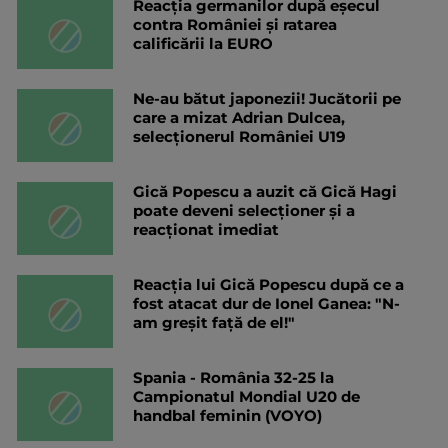
Reacția germanilor după eșecul
contra României și ratarea
calificării la EURO
Ne-au bătut japonezii! Jucătorii pe
care a mizat Adrian Dulcea,
selecționerul României U19
Gică Popescu a auzit că Gică Hagi
poate deveni selecționer și a
reacționat imediat
Reacția lui Gică Popescu după ce a
fost atacat dur de Ionel Ganea: "N-
am greșit față de el!"
Spania - România 32-25 la
Campionatul Mondial U20 de
handbal feminin (VOYO)