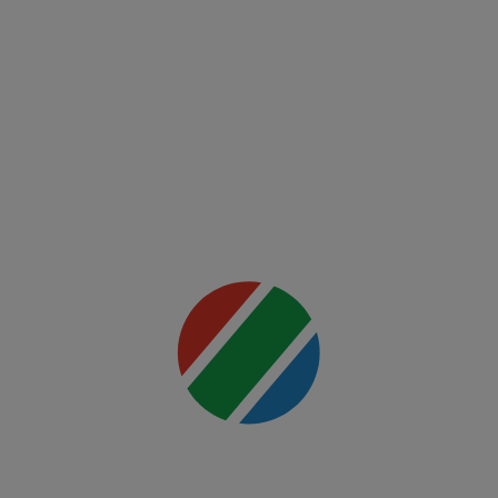
Fight
Night:
Ankalaev
vs
Rountree
Jr.
Mai multe
detalii
00:00