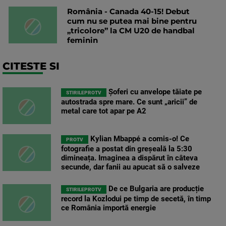
România - Canada 40-15! Debut
cum nu se putea mai bine pentru
„tricolore” la CM U20 de handbal
feminin
CITESTE SI
Șoferi cu anvelope tăiate pe
STIRILEPROTV
autostrada spre mare. Ce sunt „aricii” de
metal care tot apar pe A2
Kylian Mbappé a comis-o! Ce
PROTV
fotografie a postat din greșeală la 5:30
dimineața. Imaginea a dispărut în câteva
secunde, dar fanii au apucat să o salveze
De ce Bulgaria are producție
STIRILEPROTV
record la Kozlodui pe timp de secetă, în timp
ce România importă energie