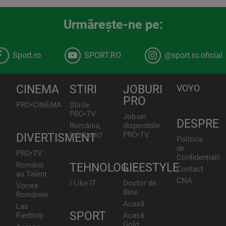
Urmăreşte-ne pe:
Sport.ro
SPORT.RO
@sport.ro.oficial
CINEMA
STIRI
JOBURI
VOYO
PRO
PRO•CINEMA
Știrile
PRO•TV
Job-uri
DESPRE
România,
disponibile
te iubesc!
PRO•TV
DIVERTISMENT
Politica
de
PRO•TV
Confidențialita
Românii
TEHNOLOGIE
LIFESTYLE
Contact
au Talent
CNA
I Like IT
Doctor de
Vocea
Bine
României
Acasă
Las
SPORT
Fierbinți
Acasă
Gold