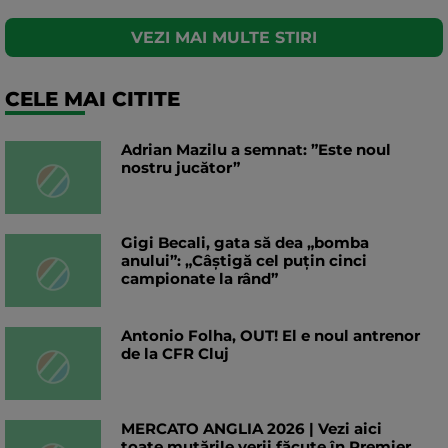
VEZI MAI MULTE STIRI
CELE MAI CITITE
Adrian Mazilu a semnat: ”Este noul
nostru jucător”
Gigi Becali, gata să dea „bomba
anului”: „Câștigă cel puțin cinci
campionate la rând”
Antonio Folha, OUT! El e noul antrenor
de la CFR Cluj
MERCATO ANGLIA 2026 | Vezi aici
toate mutările verii făcute în Premier