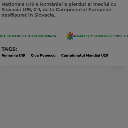
actualizarii:
Naționala U19 a României a pierdut și meciul cu
Slovacia U19, 0-1, de la Campionatul European
desfășurat în Slovacia.
GĂ SPORT.RO CA SURSĂ PREFERATĂ
URMĂREȘTE SPORT.RO ÎN GOOGLE 
TAGS:
Romania U19
Gica Popescu
Campionatul Mondial U20