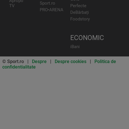
Apropo
Sport.ro
TV
Perfecte
PRO•ARENA
DeBărbați
Foodstory
ECONOMIC
iBani
© Sport.ro |
Despre
|
Despre cookies
|
Politica de
confidentialitate
Don’t miss out on our news and
updates! Enable push
notifications
SUBSCRIBE
NOT NOW
UNSUBSCRIBE