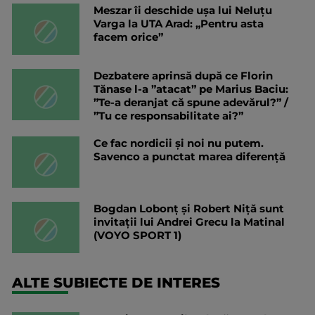
Meszar îi deschide ușa lui Neluțu
Varga la UTA Arad: „Pentru asta
facem orice”
Dezbatere aprinsă după ce Florin
Tănase l-a ”atacat” pe Marius Baciu:
”Te-a deranjat că spune adevărul?” /
”Tu ce responsabilitate ai?”
Ce fac nordicii și noi nu putem.
Savenco a punctat marea diferență
Bogdan Lobonț și Robert Niță sunt
invitații lui Andrei Grecu la Matinal
(VOYO SPORT 1)
ALTE SUBIECTE DE INTERES