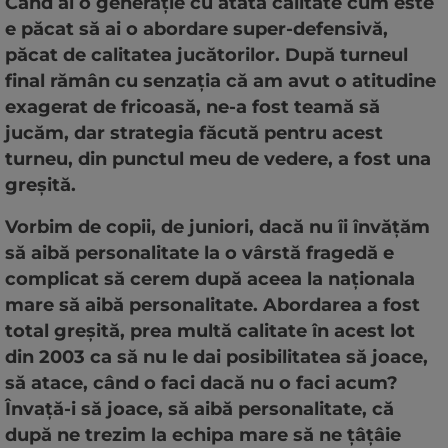
Când ai o generație cu atâta calitate cum este
e păcat să ai o abordare super-defensivă,
păcat de calitatea jucătorilor. După turneul
final rămân cu senzația că am avut o atitudine
exagerat de fricoasă, ne-a fost teamă să
jucăm, dar strategia făcută pentru acest
turneu, din punctul meu de vedere, a fost una
greșită.
Vorbim de copii, de juniori, dacă nu îi învățăm
să aibă personalitate la o vârstă fragedă e
complicat să cerem după aceea la naționala
mare să aibă personalitate. Abordarea a fost
total greșită, prea multă calitate în acest lot
din 2003 ca să nu le dai posibilitatea să joace,
să atace, când o faci dacă nu o faci acum?
Învață-i să joace, să aibă personalitate, că
după ne trezim la echipa mare să ne țâțâie