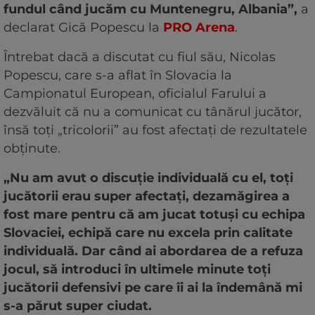
fundul când jucăm cu Muntenegru, Albania”,
a
declarat Gică Popescu la
PRO Arena
.
Întrebat dacă a discutat cu fiul său, Nicolas
Popescu, care s-a aflat în Slovacia la
Campionatul European, oficialul Farului a
dezvăluit că nu a comunicat cu tânărul jucător,
însă toți „tricolorii” au fost afectați de rezultatele
obținute.
„Nu am avut o discuție individuală cu el, toți
jucătorii erau super afectați, dezamăgirea a
fost mare pentru că am jucat totuși cu echipa
Slovaciei, echipă care nu excela prin calitate
individuală. Dar când ai abordarea de a refuza
jocul, să introduci în ultimele minute toți
jucătorii defensivi pe care îi ai la îndemână mi
s-a părut super ciudat.