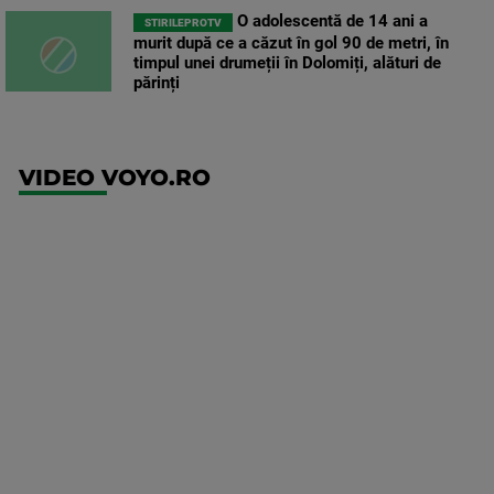
O adolescentă de 14 ani a
STIRILEPROTV
murit după ce a căzut în gol 90 de metri, în
timpul unei drumeții în Dolomiți, alături de
părinți
VIDEO VOYO.RO
UFC
(RO)
UFC
Fight
Night:
Gamrot
vs