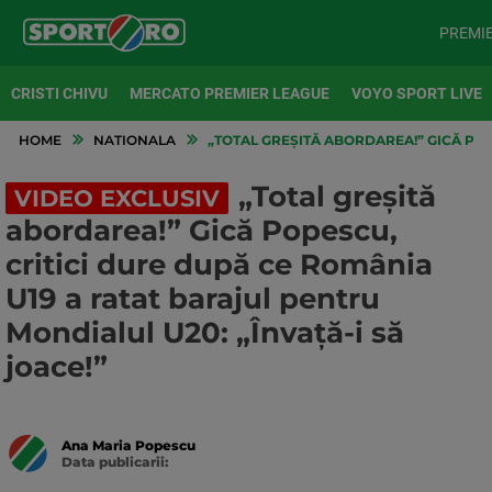
PREMI
CRISTI CHIVU
MERCATO PREMIER LEAGUE
VOYO SPORT LIVE
HOME
NATIONALA
„TOTAL GREȘITĂ ABORDAREA!” GICĂ POP
„Total greșită
VIDEO EXCLUSIV
abordarea!” Gică Popescu,
critici dure după ce România
U19 a ratat barajul pentru
Mondialul U20: „Învață-i să
joace!”
Ana Maria Popescu
Data publicarii:
Data