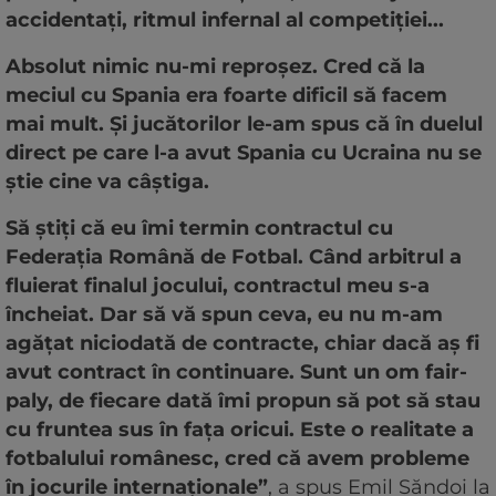
accidentați, ritmul infernal al competiției...
Absolut nimic nu-mi reproșez. Cred că la
meciul cu Spania era foarte dificil să facem
mai mult. Și jucătorilor le-am spus că în duelul
direct pe care l-a avut Spania cu Ucraina nu se
știe cine va câștiga.
Să știți că eu îmi termin contractul cu
Federația Română de Fotbal. Când arbitrul a
fluierat finalul jocului, contractul meu s-a
încheiat. Dar să vă spun ceva, eu nu m-am
agățat niciodată de contracte, chiar dacă aș fi
avut contract în continuare. Sunt un om fair-
paly, de fiecare dată îmi propun să pot să stau
cu fruntea sus în fața oricui. Este o realitate a
fotbalului românesc, cred că avem probleme
în jocurile internaționale”
, a spus Emil Săndoi la