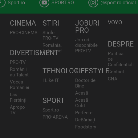
Sport.ro
SPORT.RO
@sport.ro.oficial
CINEMA
STIRI
JOBURI
VOYO
PRO
PRO•CINEMA
Știrile
PRO•TV
Job-uri
DESPRE
România,
disponibile
te iubesc!
PRO•TV
DIVERTISMENT
Politica
de
PRO•TV
Confidențialita
Românii
TEHNOLOGIE
LIFESTYLE
Contact
au Talent
CNA
I Like IT
Doctor de
Vocea
Bine
României
Acasă
Las
SPORT
Fierbinți
Acasă
Gold
Apropo
Sport.ro
TV
Perfecte
PRO•ARENA
DeBărbați
Foodstory