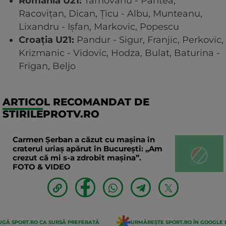
România U21:
Târnovanu - Pantea,
Racovițan, Dican, Țicu - Albu, Munteanu,
Lixandru - Ișfan, Markovic, Popescu
Croația U21:
Pandur - Sigur, Franjic, Perkovic,
Krizmanic - Vidovic, Hodza, Bulat, Baturina -
Frigan, Beljo
ARTICOL RECOMANDAT DE
STIRILEPROTV.RO
Carmen Șerban a căzut cu mașina în
craterul uriaș apărut în București: „Am
crezut că mi s-a zdrobit mașina”.
FOTO & VIDEO
GĂ SPORT.RO CA SURSĂ PREFERATĂ
URMĂREȘTE SPORT.RO ÎN GOOGLE 