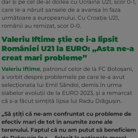
dar și pe cel de-al doilea cu Ucraina U21, scor 0-1,
care le-a năruit șansele de a avansa în faza
următoare a europeanului. Cu Croația U21,
românii au remizat, scor 0-0.
Valeriu Iftime știe ce i-a lipsit
României U21 la EURO: „Asta ne-a
creat mari probleme”
Valeriu Iftime
, patronul celor de la FC Botoșani,
a vorbit despre problemele pe care le-a avut
selecționata lui Emil Săndoi, demis în urma
slabelor evoluții de la EURO 2023, și a remarcat
că s-a făcut simțită lipsa lui Radu Drăgușin.
„Să știți că ne-am confruntat cu probleme de
efectiv mari de tot în anumite zone ale
terenului. Faptul că nu am putut să beneficiem
de Drăgușin (n.r. – folosit la naționala mare)