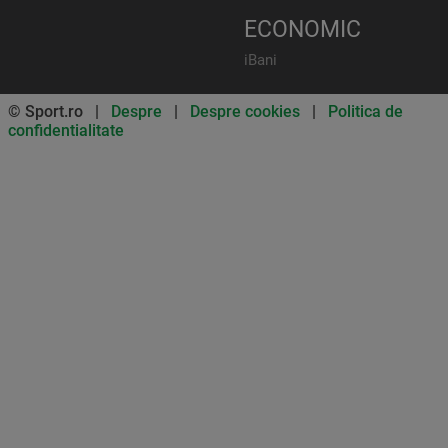
ECONOMIC
iBani
© Sport.ro |
Despre
|
Despre cookies
|
Politica de
confidentialitate
Don’t miss out on our news and
updates! Enable push
notifications
SUBSCRIBE
NOT NOW
UNSUBSCRIBE