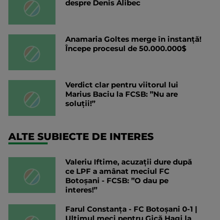
despre Denis Alibec
Anamaria Goltes merge în instanță!
Începe procesul de 50.000.000$
Verdict clar pentru viitorul lui
Marius Baciu la FCSB: ”Nu are
soluții!”
ALTE SUBIECTE DE INTERES
Valeriu Iftime, acuzații dure după
ce LPF a amânat meciul FC
Botoșani - FCSB: ”O dau pe
interes!”
Farul Constanța - FC Botoșani 0-1 |
Ultimul meci pentru Gică Hagi la