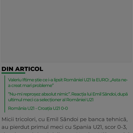
DIN ARTICOL
Valeriu Iftime știe ce i-a lipsit României U21 la EURO: „Asta ne-
a creat mari probleme”
”Nu-mi reproșez absolut nimic”. Reacția lui Emil Săndoi, după
ultimul meci ca selecționer al României U21
România U21 - Croația U21 0-0
Micii tricolori, cu Emil Săndoi pe banca tehnică,
au pierdut primul meci cu Spania U21, scor 0-3,