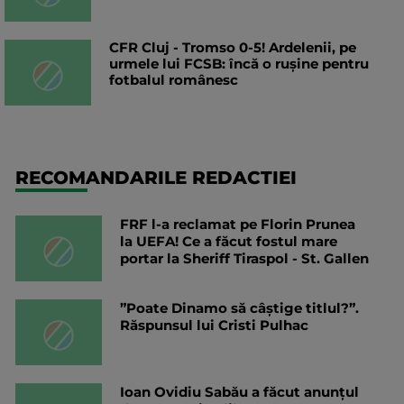
CFR Cluj - Tromso 0-5! Ardelenii, pe
urmele lui FCSB: încă o rușine pentru
fotbalul românesc
RECOMANDARILE REDACTIEI
FRF l-a reclamat pe Florin Prunea
la UEFA! Ce a făcut fostul mare
portar la Sheriff Tiraspol - St. Gallen
”Poate Dinamo să câștige titlul?”.
Răspunsul lui Cristi Pulhac
Ioan Ovidiu Sabău a făcut anunțul