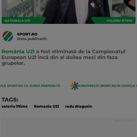
NATIONALA U21
VALERIU IFTIME
SPORT.RO
Data publicarii:
Data
actualizarii:
România U21
a fost eliminată de la Campionatul
European U21 încă din al doilea meci din faza
grupelor.
GĂ SPORT.RO CA SURSĂ PREFERATĂ
URMĂREȘTE SPORT.RO ÎN GOOGLE 
TAGS:
valeriu iftime
Romania U21
radu dragusin