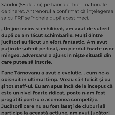
Săndoi (58 de ani) pe banca echipei naționale
de tineret. Antrenorul a confirmat că înțelegerea
sa cu FRF se încheie după acest meci.
„Un joc incins și echilibrat, am avut de suferit
după ce am făcut schimbările. Mulți dintre
jucători au făcut un efort fantastic. Am avut
puțin de suferit pe final, am pierdut foarte ușor
mingea, adversarul a ajuns în niște situații din
care putea să înscrie.
Fane Târnovanu a avut o evoluție... cum ne-a
obișnuit în ultimul timp. Vreau să-l felicit și eu
și tot staff-ul. Eu am spus încă de la început că
este un nivel foarte ridicat, poate n-am fost
pregătiți pentru o asemenea competiție.
Jucătorii care nu au fost lăsați de cluburi să
participe la această acțiune, am avut jucători