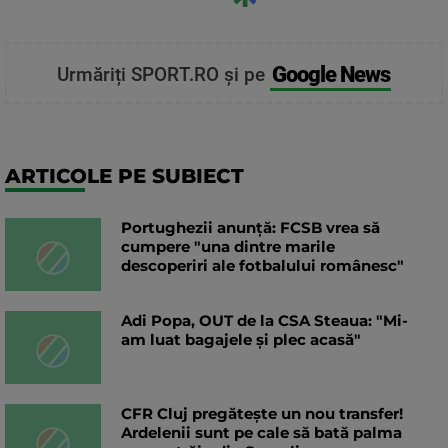
Google News
Urmăriți SPORT.RO și pe
ARTICOLE PE SUBIECT
Portughezii anunță: FCSB vrea să
cumpere "una dintre marile
descoperiri ale fotbalului românesc"
Adi Popa, OUT de la CSA Steaua: "Mi-
am luat bagajele și plec acasă"
CFR Cluj pregătește un nou transfer!
Ardelenii sunt pe cale să bată palma