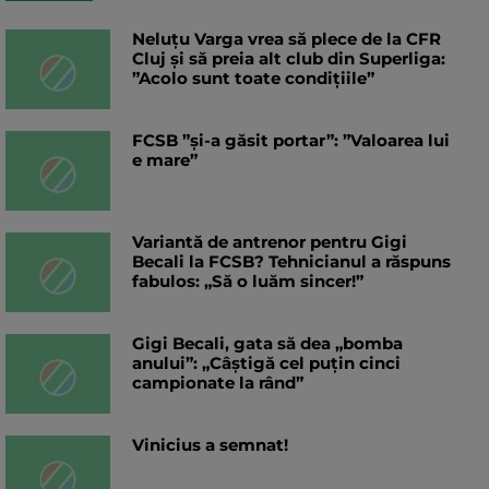
Neluțu Varga vrea să plece de la CFR
Cluj și să preia alt club din Superliga:
”Acolo sunt toate condițiile”
FCSB ”și-a găsit portar”: ”Valoarea lui
e mare”
Variantă de antrenor pentru Gigi
Becali la FCSB? Tehnicianul a răspuns
fabulos: „Să o luăm sincer!”
Gigi Becali, gata să dea „bomba
anului”: „Câștigă cel puțin cinci
campionate la rând”
Vinicius a semnat!