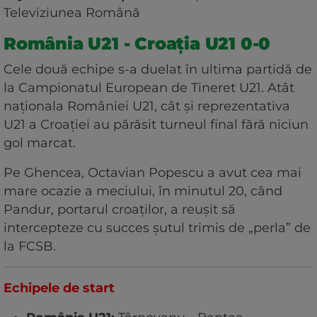
Televiziunea Română
România U21 - Croația U21 0-0
Cele două echipe s-a duelat în ultima partidă de
la Campionatul European de Tineret U21. Atât
naționala României U21, cât și reprezentativa
U21 a Croației au părăsit turneul final fără niciun
gol marcat.
Pe Ghencea, Octavian Popescu a avut cea mai
mare ocazie a meciului, în minutul 20, când
Pandur, portarul croaților, a reușit să
intercepteze cu succes șutul trimis de „perla” de
la FCSB.
Echipele de start