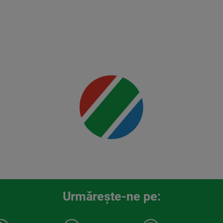
detalii
00:00
Urmăreşte-ne pe: