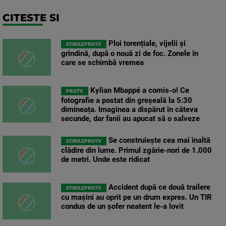
CITESTE SI
Ploi torențiale, vijelii și
STIRILEPROTV
grindină, după o nouă zi de foc. Zonele în
care se schimbă vremea
Kylian Mbappé a comis-o! Ce
PROTV
fotografie a postat din greșeală la 5:30
dimineața. Imaginea a dispărut în câteva
secunde, dar fanii au apucat să o salveze
Se construiește cea mai înaltă
STIRILEPROTV
clădire din lume. Primul zgârie-nori de 1.000
de metri. Unde este ridicat
Accident după ce două trailere
STIRILEPROTV
cu mașini au oprit pe un drum expres. Un TIR
condus de un șofer neatent le-a lovit