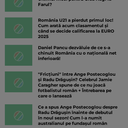
Farul?
România U21 a pierdut primul loc!
Cum arată acum clasamentul și
când se decide calificarea la EURO
2025
Daniel Pancu dezvăluie de ce s-a
chinuit România cu o națională net
inferioară!
"Fricțiuni" între Ange Postecoglou
și Radu Drăgușin? Celebrul Jamie
Caragher spune de ce nu joacă
fotbalistul român + Întrebarea pe
care o lansează
Ce a spus Ange Postecoglou despre
Radu Drăgușin înainte de debutul
în noul sezon! Cum l-a numit
australianul pe fundașul român