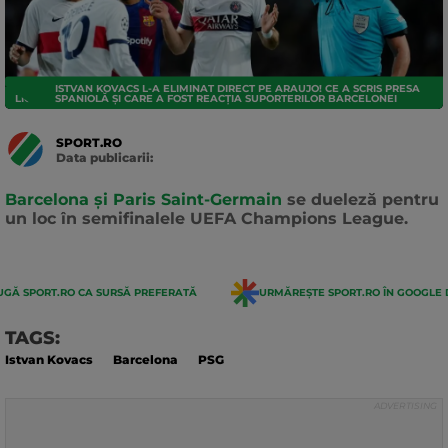
ISTVAN KOVACS L-A ELIMINAT DIRECT PE ARAUJO! CE A SCRIS PRESA
LIGA CAMPIONILOR
SPANIOLĂ ȘI CARE A FOST REACȚIA SUPORTERILOR BARCELONEI
SPORT.RO
Data publicarii:
Data
actualizarii:
Barcelona și Paris Saint-Germain
se dueleză pentru
un loc în semifinalele UEFA Champions League.
GĂ SPORT.RO CA SURSĂ PREFERATĂ
URMĂREȘTE SPORT.RO ÎN GOOGLE 
TAGS:
Istvan Kovacs
Barcelona
PSG