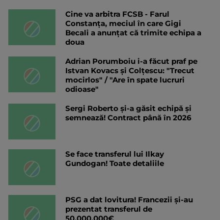
Cine va arbitra FCSB - Farul
Constanța, meciul în care Gigi
Becali a anunțat că trimite echipa a
doua
Adrian Porumboiu i-a făcut praf pe
Istvan Kovacs și Colțescu: "Trecut
mocirlos" / "Are în spate lucruri
odioase"
Sergi Roberto și-a găsit echipă și
semnează! Contract până în 2026
Se face transferul lui Ilkay
Gundogan! Toate detaliile
PSG a dat lovitura! Francezii și-au
prezentat transferul de
50.000.000€