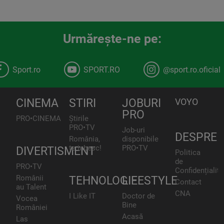
Urmăreşte-ne pe:
Sport.ro
SPORT.RO
@sport.ro.oficial
CINEMA
STIRI
JOBURI
VOYO
PRO
PRO•CINEMA
Știrile
PRO•TV
Job-uri
DESPRE
România,
disponibile
te iubesc!
PRO•TV
DIVERTISMENT
Politica
de
PRO•TV
Confidențialita
Românii
TEHNOLOGIE
LIFESTYLE
Contact
au Talent
CNA
I Like IT
Doctor de
Vocea
Bine
României
Acasă
Las