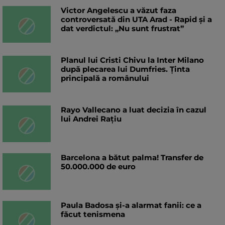
Victor Angelescu a văzut faza
controversată din UTA Arad - Rapid și a
dat verdictul: „Nu sunt frustrat”
Planul lui Cristi Chivu la Inter Milano
după plecarea lui Dumfries. Ținta
principală a românului
Rayo Vallecano a luat decizia în cazul
lui Andrei Rațiu
Barcelona a bătut palma! Transfer de
50.000.000 de euro
Paula Badosa și-a alarmat fanii: ce a
făcut tenismena