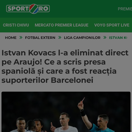
PREMI
CRISTI CHIVU
MERCATO PREMIER LEAGUE
VOYO SPORT LIVE
HOME
FOTBAL EXTERN
LIGA CAMPIONILOR
ISTVAN KOVA
Istvan Kovacs l-a eliminat direct
pe Araujo! Ce a scris presa
spaniolă și care a fost reacția
suporterilor Barcelonei