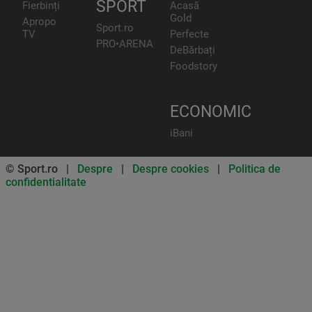
SPORT
Fierbinți
Acasă
Gold
Apropo
Sport.ro
TV
Perfecte
PRO•ARENA
DeBărbați
Foodstory
ECONOMIC
iBani
© Sport.ro |
Despre
|
Despre cookies
|
Politica de
confidentialitate
Don’t miss out on our news and
updates! Enable push
notifications
SUBSCRIBE
NOT NOW
UNSUBSCRIBE