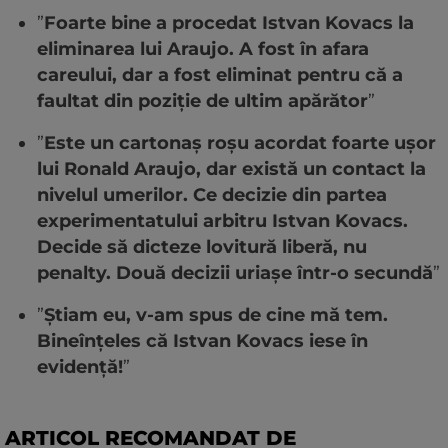
”
Foarte bine a procedat Istvan Kovacs la
eliminarea lui Araujo. A fost în afara
careului, dar a fost eliminat pentru că a
faultat din poziție de ultim apărător
”
”
Este un cartonaș roșu acordat foarte ușor
lui Ronald Araujo, dar există un contact la
nivelul umerilor. Ce decizie din partea
experimentatului arbitru Istvan Kovacs.
Decide să dicteze lovitură liberă, nu
penalty. Două decizii uriașe într-o secundă
”
”
Știam eu, v-am spus de cine mă tem.
Bineînțeles că Istvan Kovacs iese în
evidență!
”
ARTICOL RECOMANDAT DE