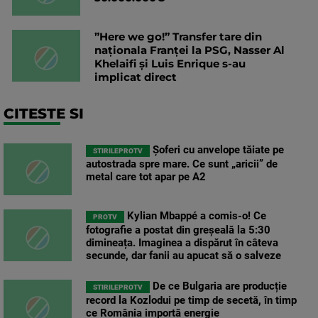
”Here we go!” Transfer tare din
naționala Franței la PSG, Nasser Al
Khelaifi și Luis Enrique s-au
implicat direct
CITESTE SI
Șoferi cu anvelope tăiate pe
STIRILEPROTV
autostrada spre mare. Ce sunt „aricii” de
metal care tot apar pe A2
Kylian Mbappé a comis-o! Ce
PROTV
fotografie a postat din greșeală la 5:30
dimineața. Imaginea a dispărut în câteva
secunde, dar fanii au apucat să o salveze
De ce Bulgaria are producție
STIRILEPROTV
record la Kozlodui pe timp de secetă, în timp
ce România importă energie