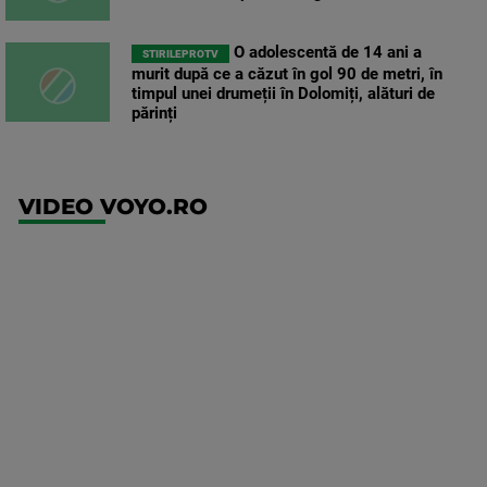
O adolescentă de 14 ani a
STIRILEPROTV
murit după ce a căzut în gol 90 de metri, în
timpul unei drumeții în Dolomiți, alături de
părinți
VIDEO VOYO.RO
UFC
(RO)
UFC
Fight
Night:
Gamrot