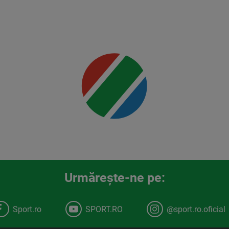
Jr.
Mai multe
detalii
00:00
Urmăreşte-ne pe:
Sport.ro
SPORT.RO
@sport.ro.oficial