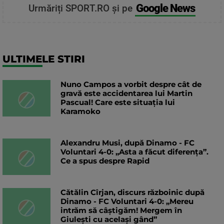
Google News
Urmăriți SPORT.RO și pe
ULTIMELE STIRI
Nuno Campos a vorbit despre cât de
gravă este accidentarea lui Martin
Pascual! Care este situația lui
Karamoko
Alexandru Musi, după Dinamo - FC
Voluntari 4-0: „Asta a făcut diferența”.
Ce a spus despre Rapid
Cătălin Cîrjan, discurs războinic după
Dinamo - FC Voluntari 4-0: „Mereu
intrăm să câștigăm! Mergem în
Giulești cu același gând”