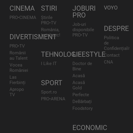
CINEMA
STIRI
JOBURI
VOYO
PRO
PRO•CINEMA
Știrile
PRO•TV
Job-uri
DESPRE
România,
disponibile
te iubesc!
PRO•TV
DIVERTISMENT
Politica
de
PRO•TV
Confidențialita
Românii
TEHNOLOGIE
LIFESTYLE
Contact
au Talent
CNA
I Like IT
Doctor de
Vocea
Bine
României
Acasă
Las
SPORT
Fierbinți
Acasă
Gold
Apropo
Sport.ro
TV
Perfecte
PRO•ARENA
DeBărbați
Foodstory
ECONOMIC