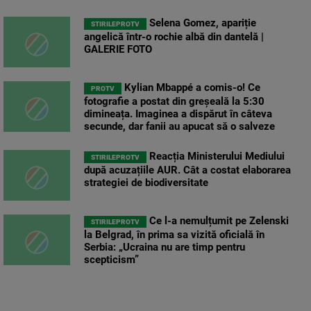
Selena Gomez, apariție
STIRILEPROTV
angelică într-o rochie albă din dantelă |
GALERIE FOTO
Kylian Mbappé a comis-o! Ce
PROTV
fotografie a postat din greșeală la 5:30
dimineața. Imaginea a dispărut în câteva
secunde, dar fanii au apucat să o salveze
Reacția Ministerului Mediului
STIRILEPROTV
după acuzațiile AUR. Cât a costat elaborarea
strategiei de biodiversitate
Ce l-a nemulțumit pe Zelenski
STIRILEPROTV
la Belgrad, în prima sa vizită oficială în
Serbia: „Ucraina nu are timp pentru
scepticism”