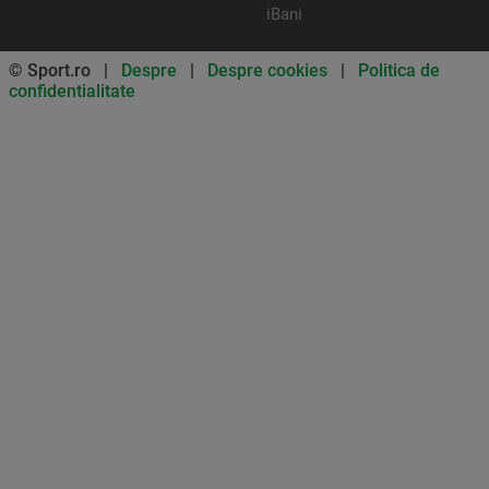
iBani
© Sport.ro |
Despre
|
Despre cookies
|
Politica de
confidentialitate
Don’t miss out on our news and
updates! Enable push
notifications
SUBSCRIBE
NOT NOW
UNSUBSCRIBE