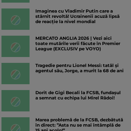
Imaginea cu Vladimir Putin care a
stârnit revoltă! Ucrainenii acuză lipsă
de reacție la nivel mondial
MERCATO ANGLIA 2026 | Vezi aici
toate mutările verii făcute în Premier
League (EXCLUSIV pe VOYO)
Tragedie pentru Lionel Messi: tatăl și
agentul său, Jorge, a murit la 68 de ani
Dorit de Gigi Becali la FCSB, fundașul
a semnat cu echipa lui Mirel Rădoi!
Marea problemă de la FCSB, dezbătută
în direct: ”Asta nu se mai întâmplă de
15 ani acolo!”