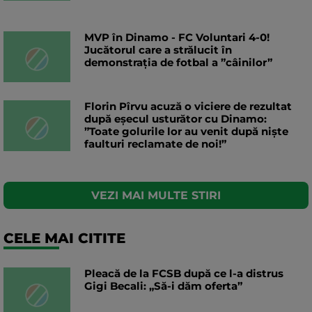
MVP în Dinamo - FC Voluntari 4-0!
Jucătorul care a strălucit în
demonstrația de fotbal a ”câinilor”
Florin Pîrvu acuză o viciere de rezultat
după eșecul usturător cu Dinamo:
”Toate golurile lor au venit după niște
faulturi reclamate de noi!”
VEZI MAI MULTE STIRI
CELE MAI CITITE
Pleacă de la FCSB după ce l-a distrus
Gigi Becali: „Să-i dăm oferta”