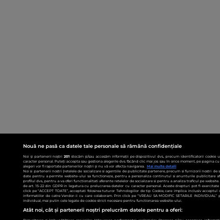
Nouă ne pasă ca datele tale personale să rămână confidențiale
Noi și partenerii noștri
201
stocăm și/sau accesăm informații pe dispozitivul dvs., precum identificatorii cookie 
caracter personal. Puteți accepta sau gestiona alegerile dvs. făcând clic mai jos sau în orice moment, pe pagina cu 
alegeri vor fi raportate partenerilor noștri și nu vă vor afecta navigarea.
Mai multe detalii
Noi si partenerii nostri (retelele de socializare si agentiile de publicitate partenere, precum si furnizorii nostri de
date pentru a permite website-ului sa functioneze, pentru a personaliza continutul si anunturile publicitare afis
profilul dvs., pentru a va oferi functionalitati aferente retelelor de socializare si pentru a analiza traficul pe websit
de art. 15-22 din GDPR in legatura cu prelucrarea datelor cu caracter personal. Aceste drepturi pot fi exercitat
click pe “ACCEPT TOATE”, acceptati folosirea tuturor Tehnologiilor de tip Cookie, care implica inclusiv acceptul d
informatiilor de catre Vendor-ii cu care colaboram. Prin click pe “VREAU SA MODIFIC SETARILE INDIVIDUAL” p
individual, mai putin cele legate de cookie strict necesare pentru functionarea website-ului.
Atât noi, cât și partenerii noștri prelucrăm datele pentru a oferi: