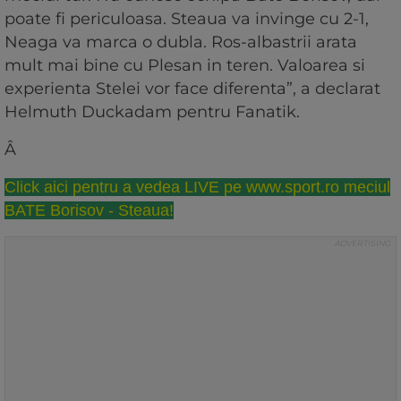
poate fi periculoasa. Steaua va invinge cu 2-1,
Neaga va marca o dubla. Ros-albastrii arata
mult mai bine cu Plesan in teren. Valoarea si
experienta Stelei vor face diferenta”, a declarat
Helmuth Duckadam pentru Fanatik.
Â
Click aici pentru a vedea LIVE pe www.sport.ro meciul
BATE Borisov - Steaua!