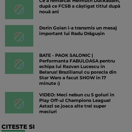
Ce a remarcat Helmuth Duckadam,
după ce FCSB a câștigat titlul după
nouă ani
Dorin Goian i-a transmis un mesaj
important lui Radu Drăgușin
BATE - PAOK SALONIC |
Performanta FABULOASA pentru
echipa lui Razvan Lucescu in
Belarus! Brazilianul cu porecla din
Star Wars a facut SHOW in 17
minute :)
VIDEO: Meci nebun cu 5 goluri in
Play Off-ul Champions League!
Astazi se joaca alte trei super
meciuri
CITESTE SI