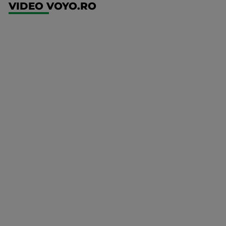
VIDEO VOYO.RO
UFC
(RO)
UFC
Fight
Night:
Gamrot
vs
Salkilld
Mai multe
UFC
detalii