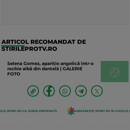
ARTICOL RECOMANDAT DE
STIRILEPROTV.RO
Selena Gomez, apariție angelică într-o
rochie albă din dantelă | GALERIE
FOTO
GĂ SPORT.RO CA SURSĂ PREFERATĂ
URMĂREȘTE SPORT.RO ÎN GOOGLE 