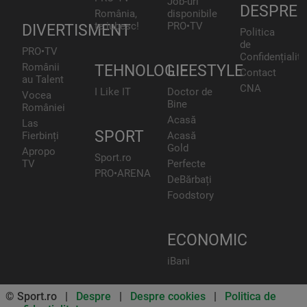
Job-uri
DESPRE
România,
disponibile
te iubesc!
PRO•TV
DIVERTISMENT
Politica
de
PRO•TV
Confidențialita
Românii
TEHNOLOGIE
LIFESTYLE
Contact
au Talent
CNA
I Like IT
Doctor de
Vocea
Bine
României
Acasă
Las
SPORT
Fierbinți
Acasă
Gold
Apropo
Sport.ro
TV
Perfecte
PRO•ARENA
DeBărbați
Foodstory
ECONOMIC
iBani
© Sport.ro |
Despre
|
Despre cookies
|
Politica de