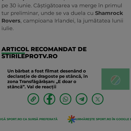
pe 30 iunie. Câștigătoarea va merge în primul
tur preliminar, unde se va duela cu
Shamrock
Rovers
, campioana Irlandei, la jumătatea lunii
iulie.
ARTICOL RECOMANDAT DE
STIRILEPROTV.RO
Un bărbat a fost filmat desenând o
declaraţie de dragoste pe stâncă, în
zona Transfăgărăşan: „E doar o
stâncă”. Val de reacții
GĂ SPORT.RO CA SURSĂ PREFERATĂ
URMĂREȘTE SPORT.RO ÎN GOOGLE 