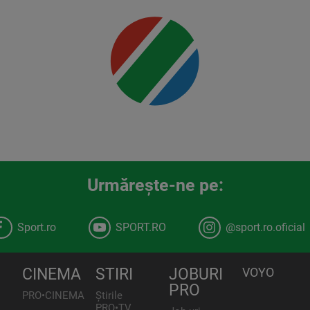
00:00
Urmăreşte-ne pe:
Sport.ro
SPORT.RO
@sport.ro.oficial
CINEMA
STIRI
JOBURI
VOYO
PRO
PRO•CINEMA
Știrile
PRO•TV