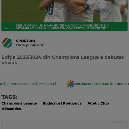
DEBUT OFICIAL ÎN NOUA EDIȚIE A LIGII CAMPIONILOR! CE S-A
LIGA CAMPIONILOR
ÎNTÂMPLAT ÎN PRIMUL MECI DIN COMPETIȚIA „BOGAȚILOR”
SPORT.RO
Data publicarii:
Data
actualizarii:
Ediția 2023/2024 din Champions League a debutat
oficial.
GĂ SPORT.RO CA SURSĂ PREFERATĂ
URMĂREȘTE SPORT.RO ÎN GOOGLE 
TAGS:
Champions League
Budućnost Podgorica
Atlètic Club
d'Escaldes