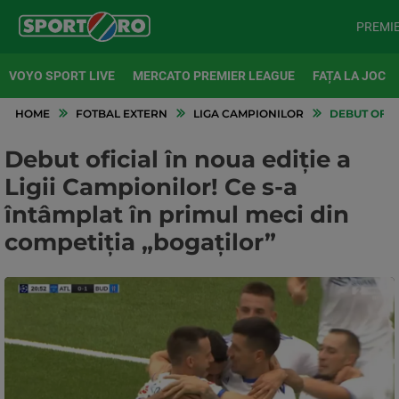
PREMI
VOYO SPORT LIVE
MERCATO PREMIER LEAGUE
FAȚA LA JOC
HOME
FOTBAL EXTERN
LIGA CAMPIONILOR
DEBUT OFICI
Debut oficial în noua ediție a
Ligii Campionilor! Ce s-a
întâmplat în primul meci din
competiția „bogaților”