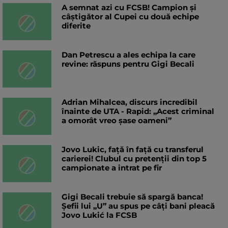
A semnat azi cu FCSB! Campion și
câștigător al Cupei cu două echipe
diferite
Dan Petrescu a ales echipa la care
revine: răspuns pentru Gigi Becali
Adrian Mihalcea, discurs incredibil
înainte de UTA - Rapid: „Acest criminal
a omorât vreo șase oameni”
Jovo Lukic, față în față cu transferul
carierei! Clubul cu pretenții din top 5
campionate a intrat pe fir
Gigi Becali trebuie să spargă banca!
Șefii lui „U” au spus pe câți bani pleacă
Jovo Lukić la FCSB