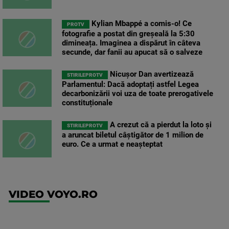
Kylian Mbappé a comis-o! Ce
PROTV
fotografie a postat din greșeală la 5:30
dimineața. Imaginea a dispărut în câteva
secunde, dar fanii au apucat să o salveze
Nicușor Dan avertizează
STIRILEPROTV
Parlamentul: Dacă adoptați astfel Legea
decarbonizării voi uza de toate prerogativele
constituționale
A crezut că a pierdut la loto și
STIRILEPROTV
a aruncat biletul câștigător de 1 milion de
euro. Ce a urmat e neașteptat
VIDEO VOYO.RO