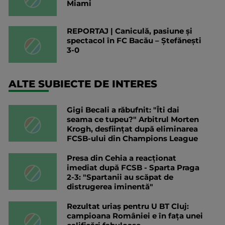
Miami
REPORTAJ | Caniculă, pasiune și
spectacol în FC Bacău – Ștefănești
3-0
ALTE SUBIECTE DE INTERES
Gigi Becali a răbufnit: "Îti dai
seama ce tupeu?" Arbitrul Morten
Krogh, desființat după eliminarea
FCSB-ului din Champions League
Presa din Cehia a reacționat
imediat după FCSB - Sparta Praga
2-3: "Spartanii au scăpat de
distrugerea iminentă"
Rezultat uriaș pentru U BT Cluj:
campioana României e în fața unei