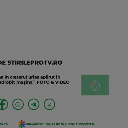
E STIRILEPROTV.RO
în craterul uriaș apărut în
a zdrobit mașina”. FOTO & VIDEO
ERATĂ
URMĂREȘTE SPORT.RO ÎN GOOGLE DISCOVER