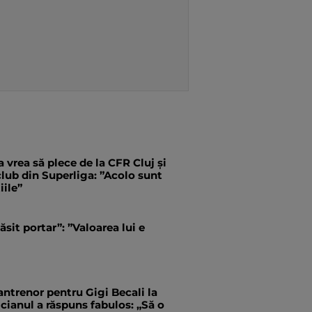
 vrea să plece de la CFR Cluj și
 club din Superliga: ”Acolo sunt
iile”
ăsit portar”: ”Valoarea lui e
antrenor pentru Gigi Becali la
ianul a răspuns fabulos: „Să o