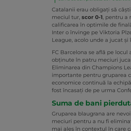
Catalanii erau obligați să câșt
meciul tur,
scor 0-1
, pentru a
calificarea în optimile de fi
Inter o învinge pe Viktoria Pl
League, acolo unde a jucat și 
FC Barcelona se află pe locul 
obținute în patru meciuri juca
Eliminarea din Champions Lea
importante pentru gruparea ca
economice continuă la echipă, 
fost încasați de pe urma Con
Suma de bani pierdut
Gruparea blaugrana are nevo
meciuri pentru a nu fi elimi
mai ales în contextul în care c