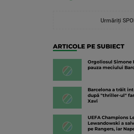
Urmăriți SPO
ARTICOLE PE SUBIECT
Orgoliosul Simone Inz
pauza meciului Barc
Barcelona a trăit in
după "thriller-ul" f
Xavi
UEFA Champions Lea
Lewandowski a salva
pe Rangers, iar Napo