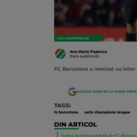
LIGA CAMPIONILOR
Ana Maria Popescu
Data publicarii:
Data
actualizarii:
FC Barcelona a remizat cu Inte
ADAUGĂ SPORT.RO CA SURSĂ PREF
TAGS:
fc barcelona
uefa champions league
DIN ARTICOL
Suma de bani pierdută de FC Barcel