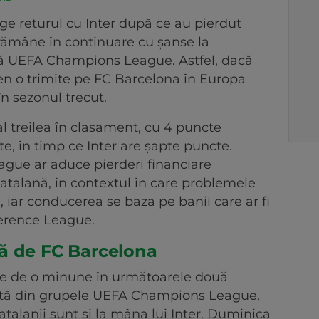
ige returul cu Inter după ce au pierdut
 rămâne în continuare cu șanse la
nală UEFA Champions League. Astfel, dacă
zen o trimite pe FC Barcelona în Europa
în sezonul trecut.
al treilea în clasament, cu 4 puncte
te, în timp ce Inter are șapte puncte.
gue ar aduce pierderi financiare
talană, în contextul în care problemele
iar conducerea se baza pe banii care ar fi
ference League.
ă de FC Barcelona
ie de o minune în următoarele două
nată din grupele UEFA Champions League,
atalanii sunt și la mâna lui Inter. Duminica