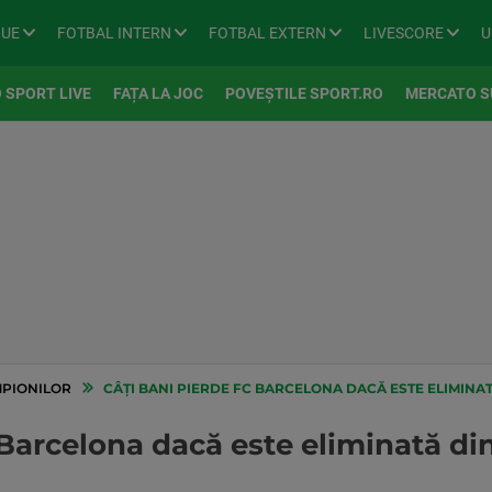
GUE
FOTBAL INTERN
FOTBAL EXTERN
LIVESCORE
U
 SPORT LIVE
FAȚA LA JOC
POVEȘTILE SPORT.RO
MERCATO S
MPIONILOR
CÂȚI BANI PIERDE FC BARCELONA DACĂ ESTE ELIMINATĂ
 Barcelona dacă este eliminată d