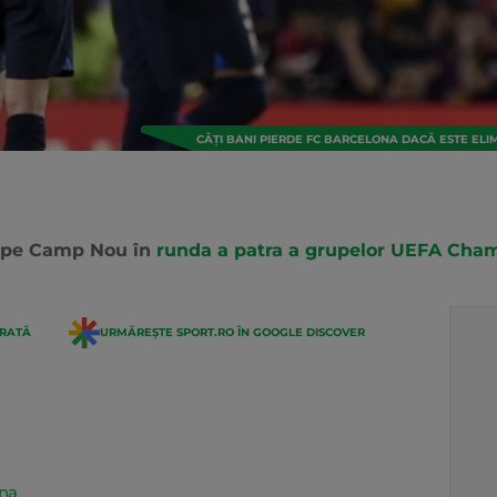
CÂȚI BANI PIERDE FC BARCELONA DACĂ ESTE EL
r pe Camp Nou în
runda a patra a grupelor UEFA Cha
ERATĂ
URMĂREȘTE SPORT.RO ÎN GOOGLE DISCOVER
ona