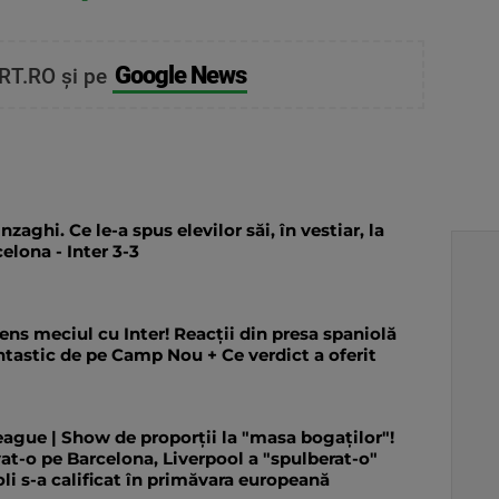
Google News
RT.RO și pe
aghi. Ce le-a spus elevilor săi, în vestiar, la
elona - Inter 3-3
tens meciul cu Inter! Reacții din presa spaniolă
antastic de pe Camp Nou + Ce verdict a oferit
gue | Show de proporții la "masa bogaților"!
t-o pe Barcelona, Liverpool a "spulberat-o"
li s-a calificat în primăvara europeană