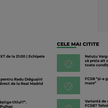
CELE MAI CITITE
XT de la 21:00 | Echipele
Neluțu Varga
să preia alt
toate condiț
FCSB ”și-a g
e pentru Radu Drăgușin!
mare”
direct de la Real Madrid
Variantă de 
știge titlul?”.
FCSB? Tehnic
 Pulhac