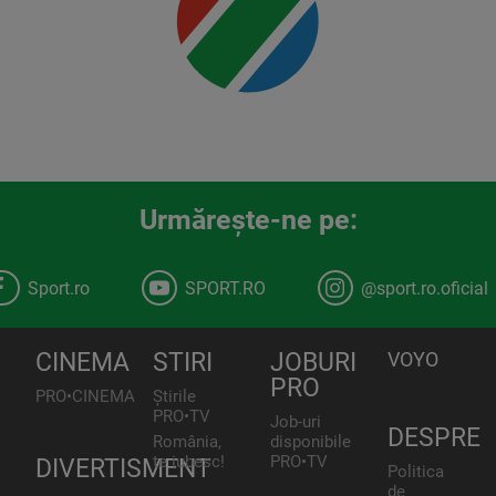
Urmăreşte-ne pe:
Sport.ro
SPORT.RO
@sport.ro.oficial
CINEMA
STIRI
JOBURI
VOYO
PRO
PRO•CINEMA
Știrile
PRO•TV
Job-uri
DESPRE
România,
disponibile
te iubesc!
PRO•TV
DIVERTISMENT
Politica
de