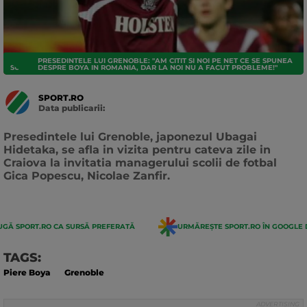
PRESEDINTELE LUI GRENOBLE: "AM CITIT SI NOI PE NET CE SE SPUNEA
SUPERLIGA
DESPRE BOYA IN ROMANIA, DAR LA NOI NU A FACUT PROBLEME!"
SPORT.RO
Data publicarii:
Data
actualizarii:
Presedintele lui Grenoble, japonezul Ubagai
Hidetaka, se afla in vizita pentru cateva zile in
Craiova la invitatia managerului scolii de fotbal
Gica Popescu, Nicolae Zanfir.
GĂ SPORT.RO CA SURSĂ PREFERATĂ
URMĂREȘTE SPORT.RO ÎN GOOGLE 
TAGS:
Piere Boya
Grenoble