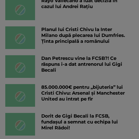
Rayo Vallecano a luat decizia în
cazul lui Andrei Rațiu
Planul lui Cristi Chivu la Inter
Milano după plecarea lui Dumfries.
Ținta principală a românului
Dan Petrescu vine la FCSB?! Ce
răspuns i-a dat antrenorul lui Gigi
Becali
85.000.000€ pentru „bijuteria” lui
Cristi Chivu: Arsenal și Manchester
United au intrat pe fir
Dorit de Gigi Becali la FCSB,
fundașul a semnat cu echipa lui
Mirel Rădoi!