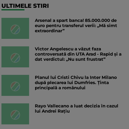
ULTIMELE STIRI
Arsenal a spart banca! 85.000.000 de
euro pentru transferul verii: „Mă simt
extraordinar”
Victor Angelescu a văzut faza
controversată din UTA Arad - Rapid și a
dat verdictul: „Nu sunt frustrat”
Planul lui Cristi Chivu la Inter Milano
după plecarea lui Dumfries. Ținta
principală a românului
Rayo Vallecano a luat decizia în cazul
lui Andrei Rațiu