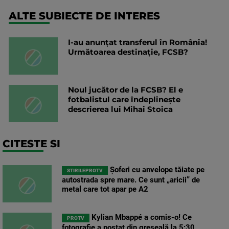
ALTE SUBIECTE DE INTERES
I-au anunțat transferul în România!
Următoarea destinație, FCSB?
Noul jucător de la FCSB? El e
fotbalistul care îndeplinește
descrierea lui Mihai Stoica
CITESTE SI
Șoferi cu anvelope tăiate pe
STIRILEPROTV
autostrada spre mare. Ce sunt „aricii” de
metal care tot apar pe A2
Kylian Mbappé a comis-o! Ce
PROTV
fotografie a postat din greșeală la 5:30