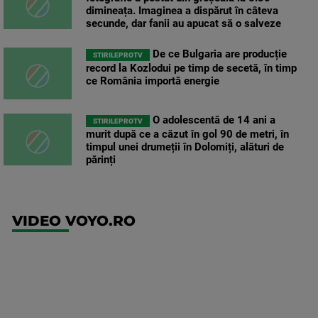
dimineața. Imaginea a dispărut în câteva
secunde, dar fanii au apucat să o salveze
De ce Bulgaria are producție
STIRILEPROTV
record la Kozlodui pe timp de secetă, în timp
ce România importă energie
O adolescentă de 14 ani a
STIRILEPROTV
murit după ce a căzut în gol 90 de metri, în
timpul unei drumeții în Dolomiți, alături de
părinți
VIDEO VOYO.RO
UFC
(RO)