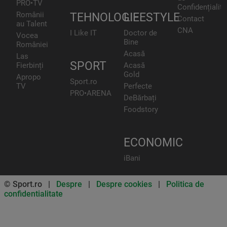
PRO•TV
Confidențialita
Românii
TEHNOLOGIE
LIFESTYLE
Contact
au Talent
CNA
I Like IT
Doctor de
Vocea
Bine
României
Acasă
Las
SPORT
Fierbinți
Acasă
Gold
Apropo
Sport.ro
TV
Perfecte
PRO•ARENA
DeBărbați
Foodstory
ECONOMIC
iBani
© Sport.ro |
Despre
|
Despre cookies
|
Politica de
confidentialitate
Don’t miss out on our news and
updates! Enable push