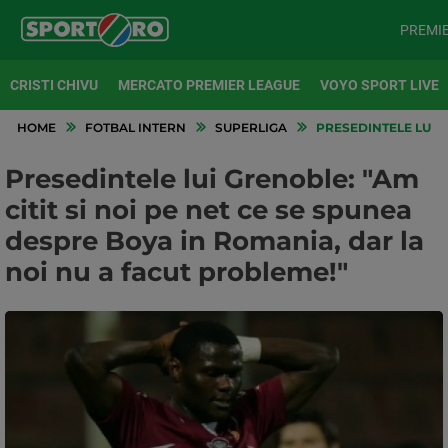
PREMI
CRISTI CHIVU
MERCATO PREMIER LEAGUE
VOYO SPORT LIVE
HOME
FOTBAL INTERN
SUPERLIGA
PRESEDINTELE LUI G
Presedintele lui Grenoble: "Am
citit si noi pe net ce se spunea
despre Boya in Romania, dar la
noi nu a facut probleme!"